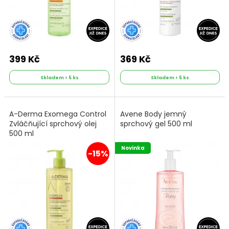
399 Kč
369 Kč
Skladem > 5 ks
Skladem > 5 ks
A-Derma Exomega Control
Avene Body jemný
Zvláčňující sprchový olej
sprchový gel 500 ml
500 ml
Novinka
-15%