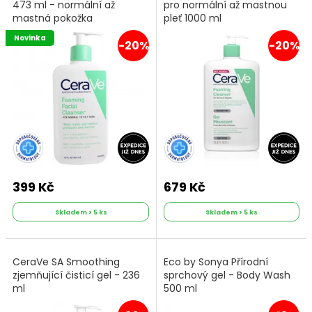
473 ml - normální až
pro normální až mastnou
mastná pokožka
pleť 1000 ml
Novinka
-20%
-20%
399 Kč
679 Kč
Skladem > 5 ks
Skladem > 5 ks
CeraVe SA Smoothing
Eco by Sonya Přírodní
zjemňující čisticí gel - 236
sprchový gel - Body Wash
ml
500 ml