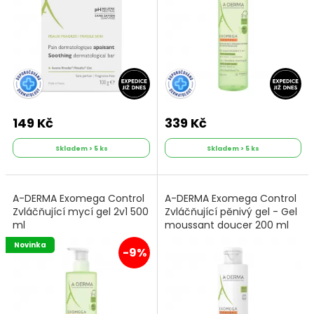
149 Kč
339 Kč
Skladem > 5 ks
Skladem > 5 ks
A-DERMA Exomega Control
A-DERMA Exomega Control
Zvláčňující mycí gel 2v1 500
Zvláčňující pěnivý gel - Gel
ml
moussant doucer 200 ml
Novinka
-9%