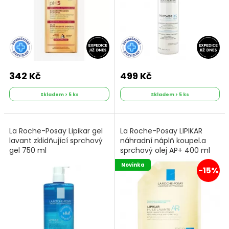
342 Kč
499 Kč
Skladem > 5 ks
Skladem > 5 ks
La Roche-Posay Lipikar gel
La Roche-Posay LIPIKAR
lavant zklidňující sprchový
náhradní náplň koupel.a
gel 750 ml
sprchový olej AP+ 400 ml
Novinka
-15%