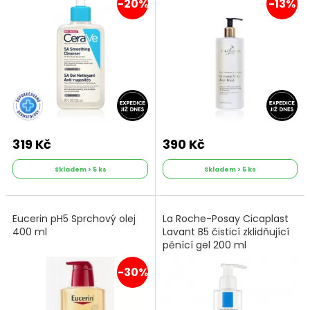
-20%
-13%
319 Kč
390 Kč
Skladem > 5 ks
Skladem > 5 ks
Eucerin pH5 Sprchový olej
La Roche-Posay Cicaplast
400 ml
Lavant B5 čisticí zklidňující
pěnící gel 200 ml
-30%