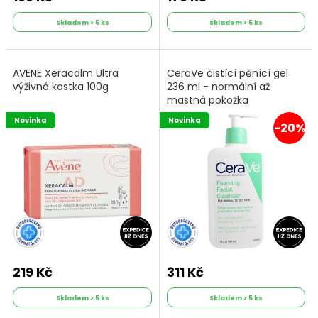
Skladem > 5 ks
Skladem > 5 ks
AVENE Xeracalm Ultra
CeraVe čistící pěnící gel
výživná kostka 100g
236 ml - normální až
mastná pokožka
Novinka
Novinka
-20%
219 Kč
311 Kč
Skladem > 5 ks
Skladem > 5 ks