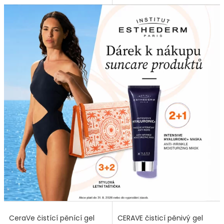
CeraVe čistící pěnící gel
CERAVE čisticí pěnivý gel