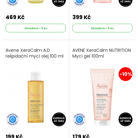
469 Kč
399 Kč
Skladem > 5 ks
Skladem > 5 ks
Avene XeraCalm A.D
AVENE XeraCalm NUTRITION
relipidační mycí olej 100 ml
Mycí gel 100ml
-10%
199 Kč
179 Kč