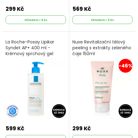
299 Kč
569 Kč
Skladem > 5 ks
Skladem > 5 ks
La Roche-Posay Lipikar
Nuxe Revitalizační tělový
Syndet AP+ 400 ml -
peeling s extrakty zeleného
Krémový sprchový gel
čaje 150ml
limitovaná edice
-46%
599 Kč
299 Kč