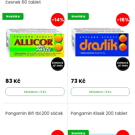
česnek 60 tablet
Novinka
Novinka
-14%
-16%
83 Kč
73 Kč
Skladem > 5 ks
Skladem > 5 ks
Pangamin Bifi tbl.200 sáček
Pangamin Klasik 200 tablet
Novinka