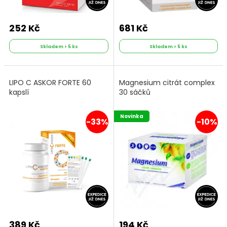
252 Kč
681 Kč
Skladem > 5 ks
Skladem > 5 ks
LIPO C ASKOR FORTE 60
Magnesium citrát complex
kapslí
30 sáčků
Novinka
-33%
-10%
389 Kč
194 Kč