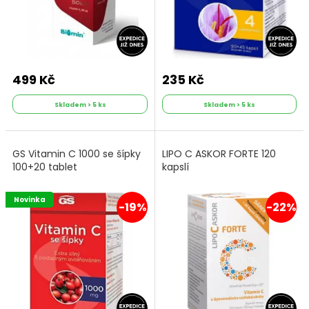
499 Kč
235 Kč
Skladem > 5 ks
Skladem > 5 ks
GS Vitamin C 1000 se šípky
LIPO C ASKOR FORTE 120
100+20 tablet
kapslí
Novinka
-19%
-22%