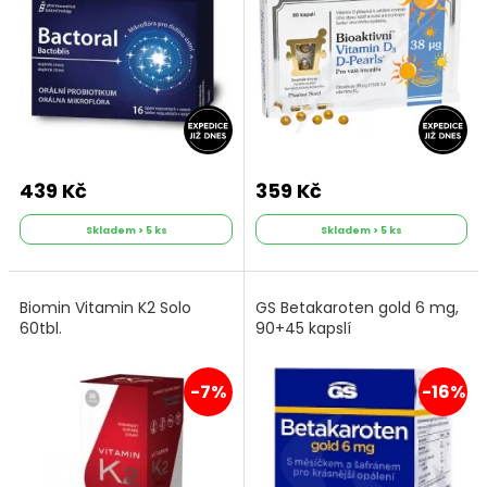
439 Kč
359 Kč
Skladem > 5 ks
Skladem > 5 ks
Biomin Vitamin K2 Solo
GS Betakaroten gold 6 mg,
60tbl.
90+45 kapslí
-7%
-16%