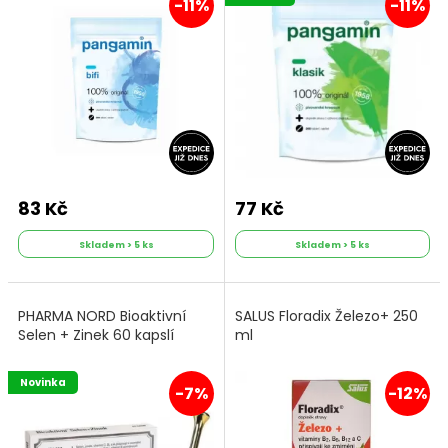
-11%
-11%
83 Kč
77 Kč
Skladem > 5 ks
Skladem > 5 ks
PHARMA NORD Bioaktivní
SALUS Floradix Železo+ 250
Selen + Zinek 60 kapslí
ml
Novinka
-7%
-12%