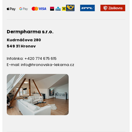
Dermpharma s.r.o.
Kudrnáčova 280
549 31 Hronov
Infolinka:
+420 774 675 615
E-mail:
info@hronovska-lekarna.cz