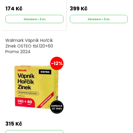
174 Kč
399 Kč
Skladem > 5 ks
Skladem > 5 ks
Walmark Vápník Hořčík
Zinek OSTEO tbl.120+60
Promo 2024
-12%
315 Kč