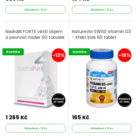
Skladem > 5 ks
Skladem > 5 ks
NadraIN FORTE větší objem
NatureVia SWISS Vitamin D3
a pevnost ňader 60 tobolek
- Efekt Kids 60 tablet
Novinka
Novinka
-13%
-15%
1 265 Kč
165 Kč
Skladem > 5 ks
Skladem > 5 ks