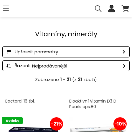
Vitamíny, minerály
Upřesnit parametry
Řazení:
Zobrazeno
1
-
21
(z
21
zboží)
Bactoral 16 tbl.
Bioaktivní Vitamin D3 D
Pearls cps.80
Novinka
-21%
-10%