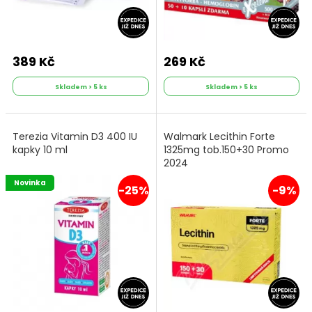
389 Kč
269 Kč
Skladem > 5 ks
Skladem > 5 ks
Terezia Vitamin D3 400 IU
Walmark Lecithin Forte
kapky 10 ml
1325mg tob.150+30 Promo
2024
Novinka
-25%
-9%