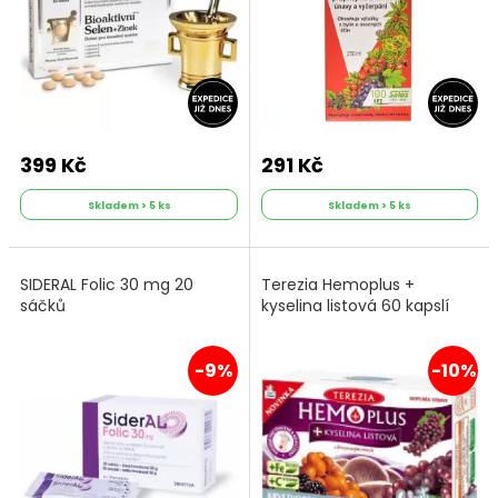
399 Kč
291 Kč
Skladem > 5 ks
Skladem > 5 ks
SIDERAL Folic 30 mg 20
Terezia Hemoplus +
sáčků
kyselina listová 60 kapslí
-9%
-10%