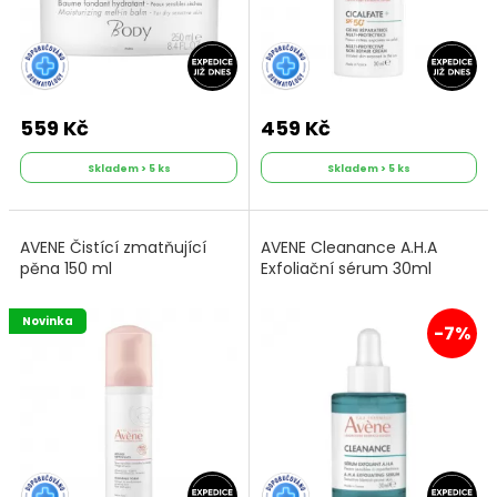
559 Kč
459 Kč
Skladem > 5 ks
Skladem > 5 ks
AVENE Čistící zmatňující
AVENE Cleanance A.H.A
pěna 150 ml
Exfoliační sérum 30ml
Novinka
-7%