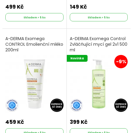
499 Kč
149 Kč
Skladem > 5 ks
Skladem > 5 ks
A-DERMA Exomega
A-DERMA Exomega Control
CONTROL Emolienční mléko
Zvláčňující mycí gel 2v1 500
200ml
ml
Novinka
-9%
459 Kč
399 Kč
Skladem > 5 ks
Skladem > 5 ks