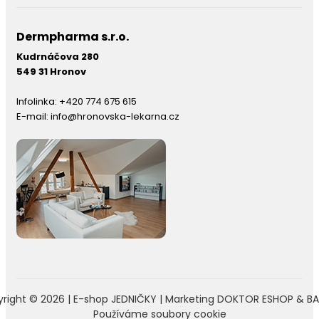
Dermpharma s.r.o.
Kudrnáčova 280
549 31 Hronov
Infolinka:
+420 774 675 615
E-mail:
info@hronovska-lekarna.cz
right © 2026 |
E-shop JEDNIČKY
|
Marketing
DOKTOR ESHOP
&
BA
Používáme soubory cookie