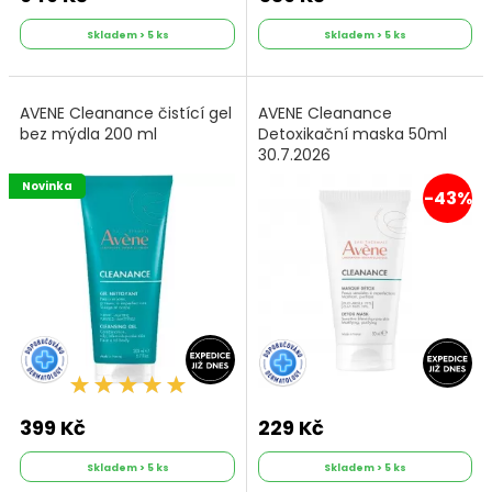
Skladem > 5 ks
Skladem > 5 ks
AVENE Cleanance čistící gel
AVENE Cleanance
bez mýdla 200 ml
Detoxikační maska 50ml
30.7.2026
Novinka
-43%
399 Kč
229 Kč
Skladem > 5 ks
Skladem > 5 ks