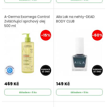
A-Derma Exomega Control
Aila Lak na nehty-DEAD
Zvláčňující sprchový olej
BODY CLUB
500 ml
-15%
-60%
469 Kč
149 Kč
Skladem > 5 ks
Skladem > 5 ks