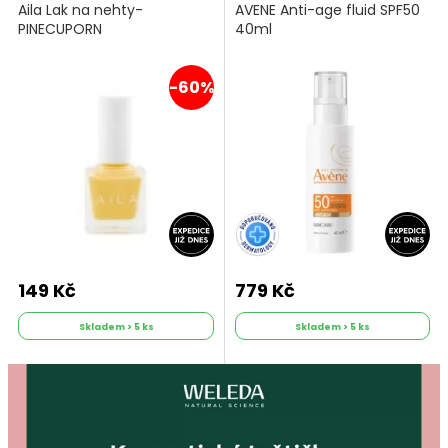
Aila Lak na nehty-
AVENE Anti-age fluid SPF50
PINECUPORN
40ml
-60%
149 Kč
779 Kč
Skladem > 5 ks
Skladem > 5 ks