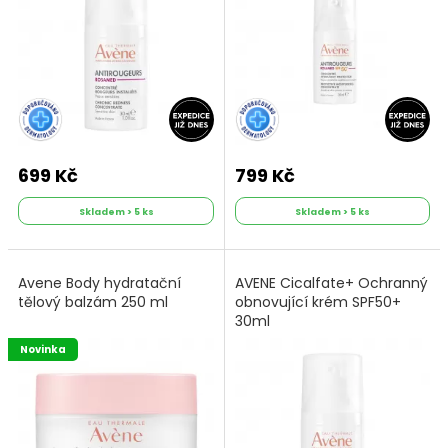
699 Kč
799 Kč
Skladem > 5 ks
Skladem > 5 ks
Avene Body hydratační
AVENE Cicalfate+ Ochranný
tělový balzám 250 ml
obnovující krém SPF50+
30ml
Novinka