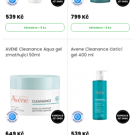
539 Kč
799 Kč
Skladem > 5 ks
Skladem > 5 ks
AVENE Cleanance Aqua gel
Avene Cleanance čistící
zmatňující 50ml
gel 400 ml
649 Kč
539 Kč