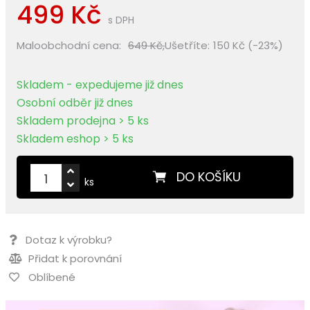
499 Kč
s DPH
Maloobchodní cena:
649 Kč,
Ušetříte:
150 Kč (-23%)
Skladem - expedujeme již dnes
Osobní odběr již dnes
Skladem prodejna > 5 ks
Skladem eshop > 5 ks
DO KOŠÍKU
ks
Dotaz k výrobku?
Přidat k porovnání
Oblíbené