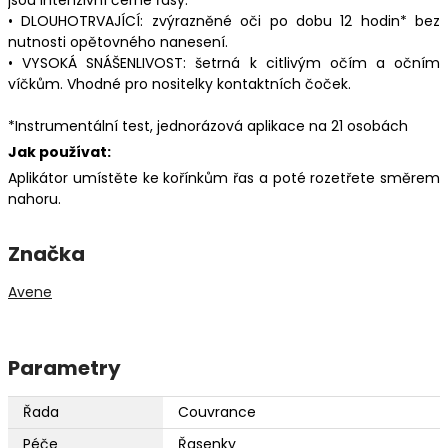
• DLOUHOTRVAJÍCÍ: zvýrazněné oči po dobu 12 hodin* bez
nutnosti opětovného nanesení.
• VYSOKÁ SNÁŠENLIVOST: šetrná k citlivým očím a očním
víčkům. Vhodné pro nositelky kontaktních čoček.
*Instrumentální test, jednorázová aplikace na 21 osobách
Jak používat:
Aplikátor umístěte ke kořínkům řas a poté rozetřete směrem
nahoru.
Značka
Avene
Parametry
Řada
Couvrance
Péče
Řasenky