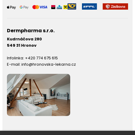
Dermpharma s.r.o.
Kudrnáčova 280
549 31 Hronov
Infolinka:
+420 774 675 615
E-mail:
info@hronovska-lekarna.cz