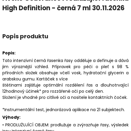
High Definition - černá 7 ml 30.11.2026
Popis produktu
Popis:
Tato intenzivní černá řasenka řasy odděluje a definuje a dává
jim výraznější vzhled. Přípravek pro péči o pleť s 98 %
přírodních složek obsahuje včelí vosk, hydratační glycerin a
arabskou gumu. Kartáček s více
štětinami zajišťuje optimální rozdělení řas a dlouhotrvající
12hodinový účinek* pro rozzářené oči po celý den.
Složení je vhodné pro citlivé oči a nositele kontaktních čoček.
*Instrumentální test, jednorázová aplikace na 21 subjektech.
Výhody:
• PRODLUŽUJÍCÍ OBJEM: prodlužuje a zvýrazňuje řasy, výsledek
jsou intenzivní černé řasy.