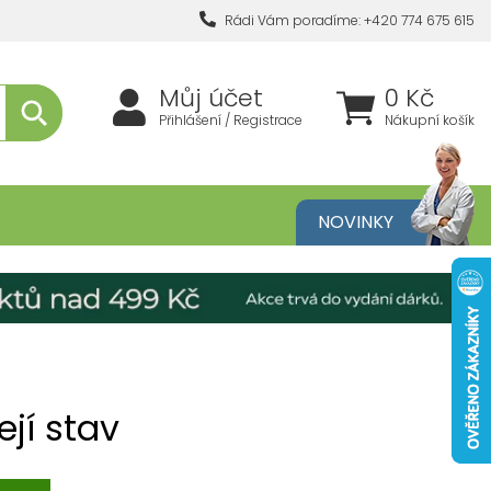
Rádi Vám poradíme: +420 774 675 615
Můj účet
0 Kč
Přihlášení / Registrace
Nákupní košík
metika
NOVINKY
ejí stav