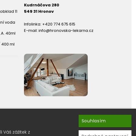
Kudrnáčova 280
obklad 11
549 31 Hronov
rní voda
Infolinka:
+420 774 675 615
E-mail:
info@hronovska-lekarna.cz
.A. 40ml
 400 ml
Souhlasím
hránky ?
 Váš zážitek z
ru newsletterů.