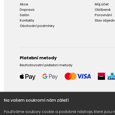
Akce
Můj účet
Doprava
Oblíbené
Salón
Porovnání
Kontakty
Stav objed
Obchodní podmínky
Platební metody
Bezhotovostní platební metody
Na vašem soukromí nám záleží
Potřebujete poradit ?
Používáme soubory cookie a podobné nástroje, které jsou n
Obraťte se na naší linku: +420 774 675 615