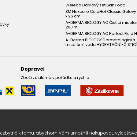
Weleda Dárkový set Skin Food
3M Nexcare ColdHot Classic Gelový 
x 26 cm
A-DERMA BIOLOGY AC Čisticí micelá
návky
200 ml
A-DERMA BIOLOGY AC Perfect Fluid H
A-Derma BIOLOGY Dermatologická
micelární voda HYDRATAČNÍ-ČISTICÍ
Dopravci
Zboží zasíláme v pořádku a rychle
Leták pravidelně k vám do sc
ezbytné k tomu, abychom Vám umožnili nakupovat, vylepšovali
Chcete vědět o výhodných nabídkách jako první ? Přihlašte se k odbě