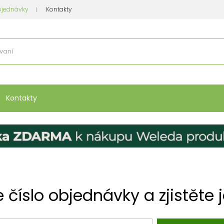
bjednávky
Kontakty
se nakupuje
:
Vitamíny, minerály
Přípravky na atopický ekzém
Bio kos
Kontakty
 číslo objednávky a zjistěte j