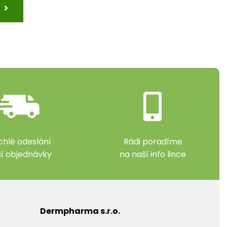
chlé odeslání
Rádi poradíme
ší objednávky
na naší info lince
Dermpharma s.r.o.