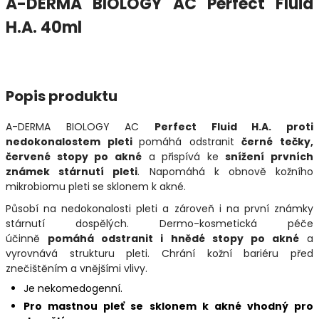
A-DERMA BIOLOGY AC Perfect Fluid
H.A. 40ml
Popis produktu
A-DERMA BIOLOGY AC
Perfect Fluid H.A. proti
nedokonalostem pleti
pomáhá odstranit
č
erné tečky,
červené stopy po akné
a přispívá ke
snížení prvních
známek stárnutí pleti
. Napomáhá k obnově kožního
mikrobiomu pleti se sklonem k akné.
Působí na nedokonalosti pleti a zároveň i na první známky
stárnutí dospělých. Dermo-kosmetická péče
účinně
pomáhá odstranit i hnědé stopy po akné
a
vyrovnává strukturu pleti. Chrání kožní bariéru před
znečištěním a vnějšími vlivy.
Je nekomedogenní.
Pro mastnou pleť se sklonem k akné vhodný pro