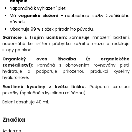
dospělé.
Napomáhá k vyhlazení pleti.
Má
v
eganské složení
- neobsahuje složky živočišného
původu.
Obsahuje 99 % složek přírodního původu.
Garnicie s trojím účinkem:
Zamezuje množení bakterií,
napomáhá ke snížení přebytku kožního mazu a redukuje
stopy po akné.
Organický oves Rhealba (z organického
zemědělství):
Pomáhá s obnovením rovnováhy pleti,
hydratuje a podporuje přirozenou produkci kyseliny
hyaluronové.
Rostlinné kyseliny z květu Ibišku:
Podporují exfoliaci
pokožky (společně s kyselinou mléčnou)
Balení obsahuje 40 ml.
Značka
A-derma