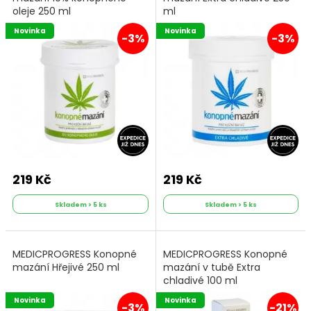
oleje 250 ml
ml
Novinka
Novinka
-3%
-3%
219 Kč
219 Kč
Skladem > 5 ks
Skladem > 5 ks
MEDICPROGRESS Konopné
MEDICPROGRESS Konopné
mazání Hřejivé 250 ml
mazání v tubě Extra
chladivé 100 ml
Novinka
Novinka
-3%
-21%