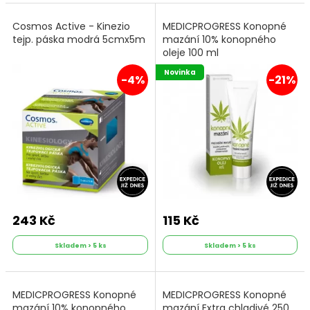
Cosmos Active - Kinezio
MEDICPROGRESS Konopné
tejp. páska modrá 5cmx5m
mazání 10% konopného
oleje 100 ml
Novinka
-4%
-21%
243 Kč
115 Kč
Skladem > 5 ks
Skladem > 5 ks
MEDICPROGRESS Konopné
MEDICPROGRESS Konopné
mazání 10% konopného
mazání Extra chladivé 250