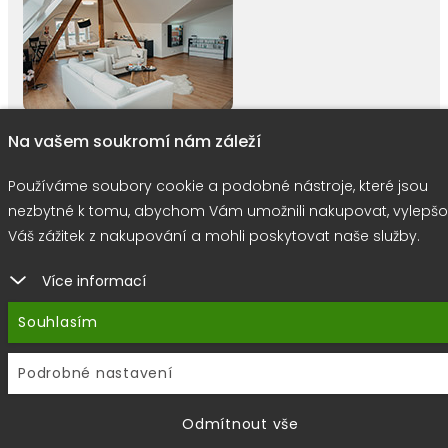
Na vašem soukromí nám záleží
Používáme soubory cookie a podobné nástroje, které jsou
right © 2026 |
E-shop JEDNIČKY
|
Marketing
DOKTOR ESHOP
&
BA
nezbytné k tomu, abychom Vám umožnili nakupovat, vylepšo
Používáme soubory cookie
Váš zážitek z nakupování a mohli poskytovat naše služby.
Více informací
Souhlasím
Podrobné nastavení
Odmítnout vše