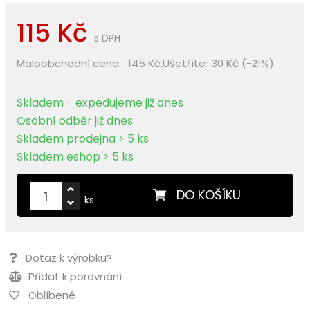
115 Kč
s DPH
Maloobchodní cena:
145 Kč,
Ušetříte:
30 Kč (-21%)
Skladem - expedujeme již dnes
Osobní odběr již dnes
Skladem prodejna > 5 ks
Skladem eshop > 5 ks
DO KOŠÍKU
ks
Dotaz k výrobku?
Přidat k porovnání
Oblíbené