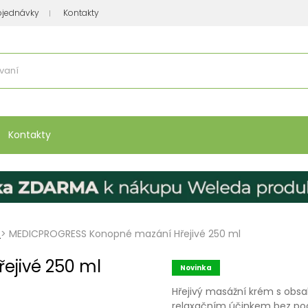
bjednávky
Kontakty
se nakupuje
:
Vitamíny, minerály
Přípravky na atopický ekzém
Bio kos
Kontakty
>
MEDICPROGRESS Konopné mazání Hřejivé 250 ml
jivé 250 ml
Novinka
Hřejivý masážní krém s obsa
relaxačním účinkem bez po