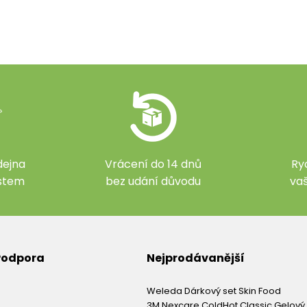
ejna
Vrácení do 14 dnů
Ry
ístem
bez udání důvodu
va
 Podpora
Nejprodávanější
Weleda Dárkový set Skin Food
3M Nexcare ColdHot Classic Gelový 