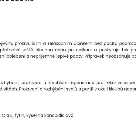
jivým, prokrvujícím a relaxačním účinkem bez pocitů podráž
přetrvává ještě dlouhou dobu po aplikaci a poskytuje tak pr
vení oblečení a nepříjemné lepivé pocty. Přípravek neobsahuje 
 rozhýbání, prokrvení a zrychlení regenerace pro rekonvalesce
ivitách. Prokrvení a rozhýbání svalů a partií v okolí kloubů na
 C a E, fytin, kyselina kanabidiolová