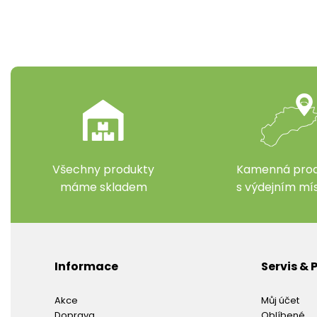
Všechny produkty
Kamenná prod
máme skladem
s výdejním m
Informace
Servis &
Akce
Můj účet
Doprava
Oblíbené