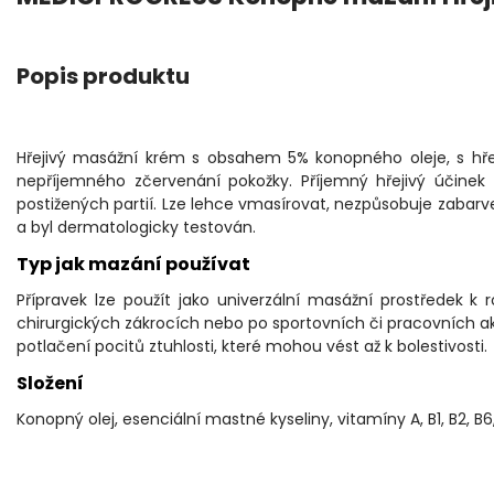
Popis produktu
Hřejivý masážní krém s obsahem 5% konopného oleje, s hře
nepříjemného zčervenání pokožky. Příjemný hřejivý účinek 
postižených partií. Lze lehce vmasírovat, nezpůsobuje zabar
a byl dermatologicky testován.
Typ jak mazání používat
Přípravek lze použít jako univerzální masážní prostředek k
chirurgických zákrocích nebo po sportovních či pracovních akt
potlačení pocitů ztuhlosti, které mohou vést až k bolestivosti.
Složení
Konopný olej, esenciální mastné kyseliny, vitamíny A, B1, B2, B6,