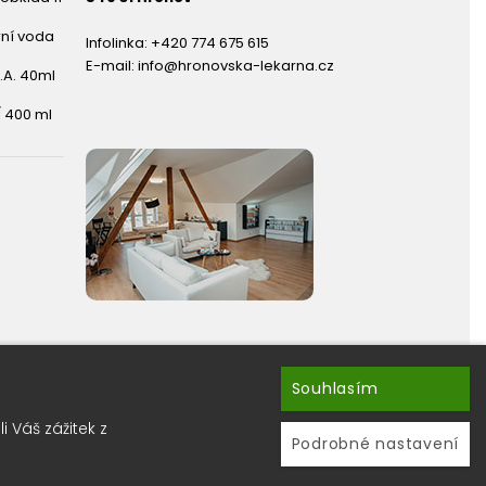
rní voda
Infolinka:
+420 774 675 615
E-mail:
info@hronovska-lekarna.cz
.A. 40ml
 400 ml
Souhlasím
hránky ?
 Váš zážitek z
ru newsletterů.
Podrobné nastavení