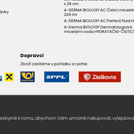
x 26 cm
A-DERMA BIOLOGY AC Čisticí micelá
návky
200 ml
A-DERMA BIOLOGY AC Perfect Fluid H
A-Derma BIOLOGY Dermatologická
micelární voda HYDRATAČNÍ-ČISTICÍ
Dopravci
Zboží zasíláme v pořádku a rychle
Leták pravidelně k vám do sc
ezbytné k tomu, abychom Vám umožnili nakupovat, vylepšovali
Chcete vědět o výhodných nabídkách jako první ? Přihlašte se k odbě