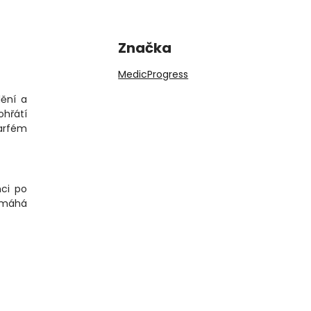
Značka
MedicProgress
dění a
ohřátí
parfém
nci po
pomáhá