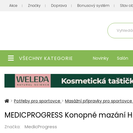
Akce
Značky
Doprava
Bonusový systém
Stav o
Aktuálně
VŠECHNY KATEGORIE
Novinky
Salón
>
Potřeby pro sportovce
>
Masážní přípravky pro sportovce
MEDICPROGRESS Konopné mazání Hře
MedicProgress
Značka: