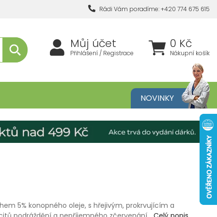
Rádi Vám poradíme: +420 774 675 615
Můj účet
0 Kč
Přihlášení / Registrace
Nákupní košík
metika
NOVINKY
hem 5% konopného oleje, s hřejivým, prokrvujícím a
citů podráždění a nepříjemného zčervenání…
Celý popis