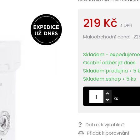
219 Kč
s DPH
Maloobchodní cena:
22
Skladem - expedujeme 
Osobní odběr již dnes
Skladem prodejna > 5 
Skladem eshop > 5 ks
ks
Dotaz k výrobku?
Přidat k porovnání