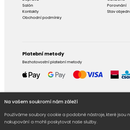
Salón
Porovnání
Kontakty
Stav objed
Obchodní podmínky
Platební metody
Bezhotovostní platební metody
Na vašem soukromí nám záleží
Potřebujete poradit ?
Používáme soubory cookie a podobné nástroje, které jsou n
Obraťte se na naší linku: +420 774 675 615
nakupování a mohli poskytovat naše služby.