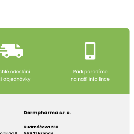
chlé odeslání
Rádi poradíme
ší objednávky
na naší info lince
Dermpharma s.r.o.
Kudrnáčova 280
obklad 11
549 31 Hronov