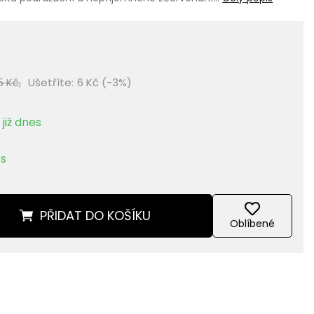
5 Kč,
Ušetříte:
6 Kč (-3%)
již dnes
ks
PŘIDAT
DO KOŠÍKU
Oblíbené