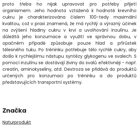
proto třeba ho nijak upravovat pro potřeby přijetí
organismem. Jeho hodnota vztažená k hodnotě krevního
cukru je charakterizována číslem 100-tedy maximální
kvalitou, což v praxi znamená, že má rychlý a výrazný účinek
na zvýšení hladiny cukru v krvi a uvolňování inzulínu. Je
důležitá jeho konzumace a využití ve správnou dobu, v
opačném případě způsobuje pouze hlad a přírůstek
tělesného tuku. Po tréninku potřebuje tělo rychlé cukry, aby
došlo k rychlejšímu nástupu syntézy glykogenu ve svalech. S
pomocí inzulínu se dostávají živiny do svalů efektivněji - např.
creatin, aminokyseliny, atd. Dextroza se přidává do produktů
určených pro konzumaci po tréninku a do produktů
představujících transportní systémy.
Značka
Naturprodukt