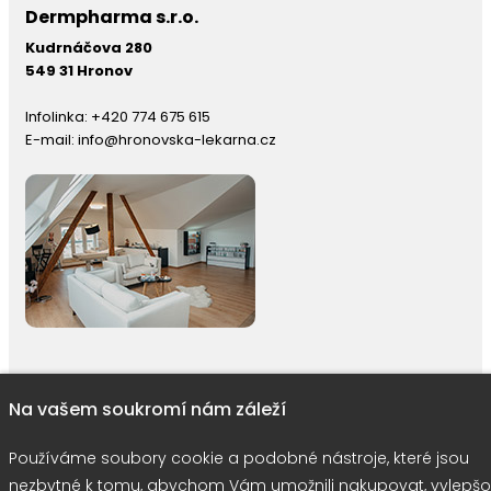
Dermpharma s.r.o.
Kudrnáčova 280
549 31 Hronov
Infolinka:
+420 774 675 615
E-mail:
info@hronovska-lekarna.cz
Na vašem soukromí nám záleží
right © 2026 |
E-shop JEDNIČKY
|
Marketing
DOKTOR ESHOP
&
BA
Používáme soubory cookie
Používáme soubory cookie a podobné nástroje, které jsou
nezbytné k tomu, abychom Vám umožnili nakupovat, vylepšo