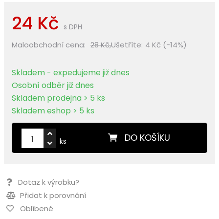
24 Kč
s DPH
Maloobchodní cena:
28 Kč,
Ušetříte:
4 Kč (-14%)
Skladem - expedujeme již dnes
Osobní odběr již dnes
Skladem prodejna > 5 ks
Skladem eshop > 5 ks
DO KOŠÍKU
ks
Dotaz k výrobku?
Přidat k porovnání
Oblíbené