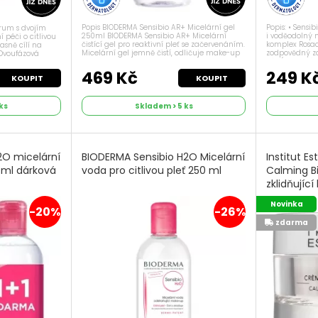
Popis BIODERMA Sensibio AR+ Micelární gel
Popis: • Sensi
rum s dvojím
250ml BIODERMA Sensibio AR+ Micelární
i voděodolný
 péči o citlivou
čistící gel pro reaktivní pleť se začervenáním.
komplex Rosac
asně cílí na
Micelární gel jemně čistí, odličuje make-up
zodpovědný za
 Dvoufázová
a všechny druhy nečistot a zklidňuje
cév (zdroj stá
reaktivní pleť se začervenáním. ...
AR sdlouhotrv
testováno.
469 Kč
249 K
KOUPIT
KOUPIT
ks
Skladem > 5 ks
2O micelární
BIODERMA Sensibio H2O Micelární
Institut 
0 ml dárková
voda pro citlivou pleť 250 ml
Calming 
zklidňujíc
pro intole
Novinka
-20%
-26%
zdarma