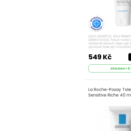
NOVÁ EXPERTIZA. ROLE PREBIO
DERMATOLOGII. Pokud máte cit
nezbytné obnovit nejen její k
zachovat také její mikrobiál
(neviditelná bariéra, která p
pokožku). Přesně to mají za úk
549 Kč
Skladem > 5 
La Roche-Posay Tole
Sensitive Riche 40 m