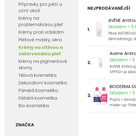
Přípravky pro péči o
NEJPRODÁVANĚJŠÍ
oční okolí
Krémy na
AVÈNE Antir
problematickou pleť
Skladem > 5 
1.
Krémy proti vráskám
Péče ANTIROUG
dermatology, 
Pleťové masky, séra
Krémy na citlivou a
Avene Antir
začervenalou pleť
Skladem > 5 
Krémy na pigmentové
2.
AVENE Antirou
skvrny
SPF50+ je ideál
Tělová kosmetika
Dekorativní kosmetika
BIODERMA DU
Pánská kosmetika
Skladem > 5 
3.
Dětská kosmetika
Popis: • Sensi
make-up. Pat
Bio kosmetika
ZNAČKA