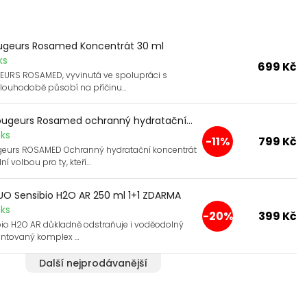
ougeurs Rosamed Koncentrát 30 ml
ks
699 Kč
EURS ROSAMED, vyvinutá ve spolupráci s
dlouhodobě působí na příčinu…
ougeurs Rosamed ochranný hydratační...
ks
-11%
799 Kč
geurs ROSAMED Ochranný hydratační koncentrát
ní volbou pro ty, kteří…
O Sensibio H2O AR 250 ml 1+1 ZDARMA
ks
-20%
399 Kč
bio H2O AR důkladně odstraňuje i voděodolný
entovaný komplex …
Další nejprodávanější