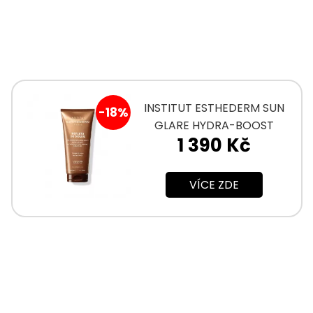
INSTITUT ESTHEDERM SUN
-18%
GLARE HYDRA-BOOST
1 390 Kč
SAMOOPALOVACÍ GEL-
KRÉM
VÍCE ZDE