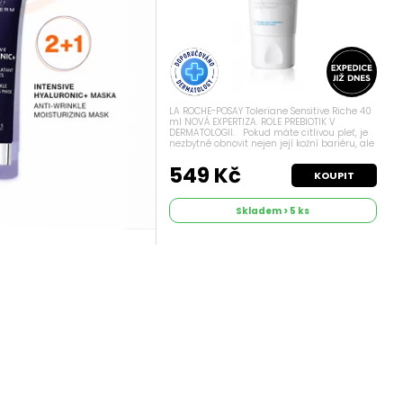
LA ROCHE-POSAY Toleriane Sensitive Riche 40
ml NOVÁ EXPERTIZA. ROLE PREBIOTIK V
DERMATOLOGII. Pokud máte citlivou pleť, je
nezbytné obnovit nejen její kožní bariéru, ale
zachovat také její mikrobiální bariéru
(neviditelná bariéra, která...
549 Kč
KOUPIT
Skladem > 5 ks