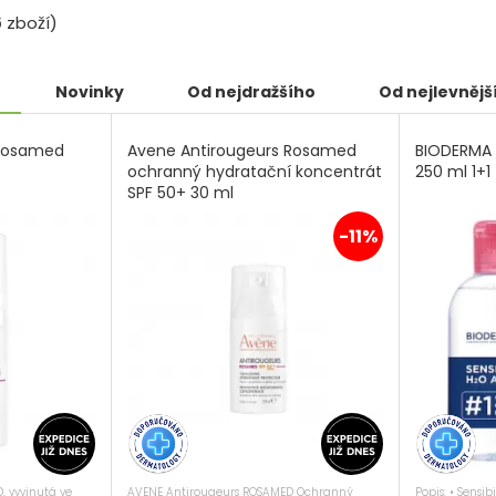
6
zboží)
Novinky
Od nejdražšího
Od nejlevnějš
 Rosamed
Avene Antirougeurs Rosamed
BIODERMA 
ochranný hydratační koncentrát
250 ml 1+
SPF 50+ 30 ml
-11%
AVENE Antirougeurs ROSAMED Ochranný
Popis: • Sensi
 vyvinutá ve