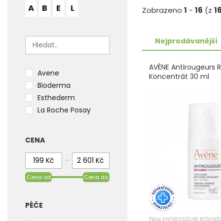
A
B
E
L
Zobrazeno
1
-
16
(z
1
Nejprodávanější
AVÈNE Antirougeurs
Avene
Koncentrát 30 ml
Bioderma
Esthederm
La Roche Posay
CENA
-
Cena od
Cena do
PÉČE
Péče ANTIROUGEURS ROSAMED,