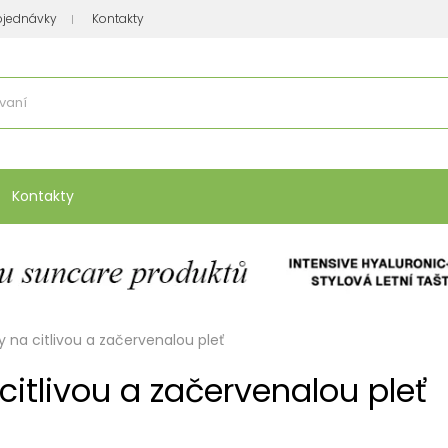
bjednávky
Kontakty
se nakupuje
:
Vitamíny, minerály
Přípravky na atopický ekzém
Bio kos
Kontakty
 na citlivou a začervenalou pleť
itlivou a začervenalou pleť