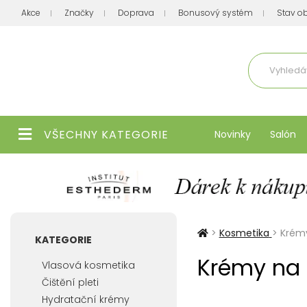
Akce
Značky
Doprava
Bonusový systém
Stav o
Aktuálně
VŠECHNY KATEGORIE
Novinky
Salón
>
Kosmetika
>
Krémy
KATEGORIE
Krémy na c
Vlasová kosmetika
Čištění pleti
Hydratační krémy