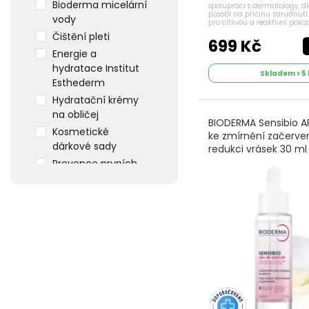
Bioderma micelární
spolupráci s dermatology, 
působí na příčinu zarudnutí
vody
pro citlivou a reaktivní pokož
báze pod make-up. Hlavní v
Čištění pleti
stávající zarudnutí. Působí pro
699 Kč
Energie a
hydratace Institut
Skladem > 5 
Esthederm
Hydratační krémy
na obličej
BIODERMA Sensibio A
Kosmetické
ke zmírnění začerve
dárkové sady
redukci vrásek 30 ml
Prevence prvních
vrásek Institut
Esthederm
Séra na pleť
Výživa pleti Institut
Esthederm
Začervenalá pleť
Zklidnění citlivé a
alergické pleti
Institut Esthederm