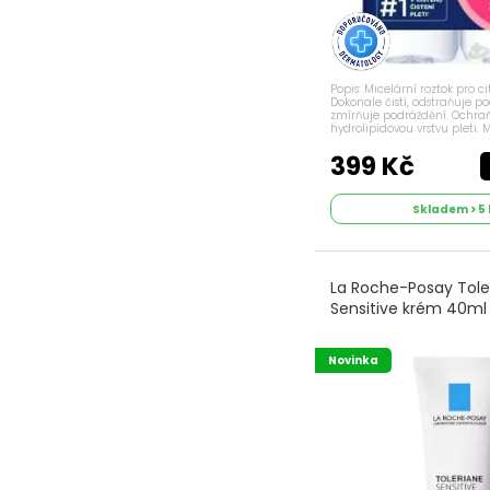
Popis: Micelární roztok pro cit
Dokonale čistí, odstraňuje po
zmírňuje podráždění. Ochra
hydrolipidovou vrstvu pleti. 
pH. Bez parfemace, bez parab
Vhodné pro citlivou pleť. Aplik
399 Kč
Skladem > 5 
La Roche-Posay Tole
Sensitive krém 40ml
Novinka