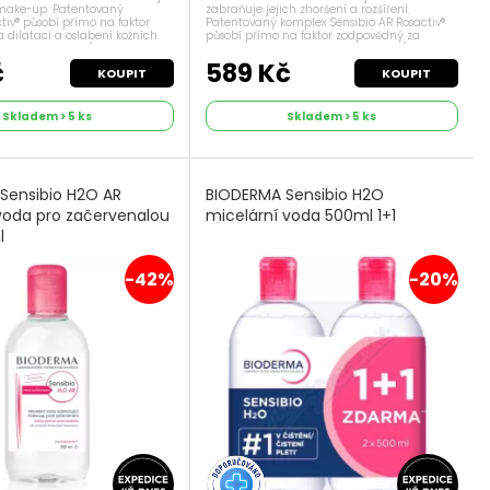
 make-up. Patentovaný
zabraňuje jejich zhoršení a rozšíření.
tiv® působí přímo na faktor
Patentovaný komplex Sensibio AR Rosactiv®
 dilataci a oslabení kožních
působí přímo na faktor zodpovědný za
lého začervenání). Sensibio H2O
dilataci a oslabení kožních kapilár (zdroj
ajícím účinkem pomáhá v...
stálého začervenání). Sensibio AR s...
č
589 Kč
KOUPIT
KOUPIT
Skladem > 5 ks
Skladem > 5 ks
Sensibio H2O AR
BIODERMA Sensibio H2O
 voda pro začervenalou
micelární voda 500ml 1+1
l
-42%
-20%