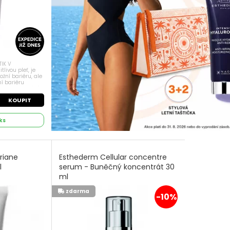
TIK V
livou pleť, je
ožní bariéru, ale
ní bariéru
řirozeně chrání
ol...
KOUPIT
ks
riane
Esthederm Cellular concentre
l
serum - Buněčný koncentrát 30
ml
zdarma
-10%