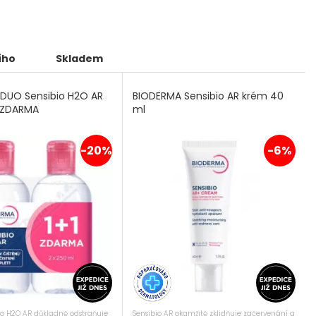
ího
Skladem
DUO Sensibio H2O AR
BIODERMA Sensibio AR krém 40
1 ZDARMA
ml
-20%
-6%
bio H2O AR důkladně odstraňuje
Sensibio AR okamžitě zklidňuje začervenání a