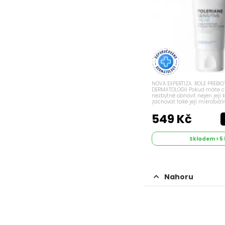
NOVÁ EXPERTIZA. ROLE PREBIO
DERMATOLOGII Pokud máte citl
nezbytné obnovit nejen její k
zachovat také její mikrobiál
(neviditelná bariéra, která p
pokožku). Přesně to mají za úk
549 Kč
Skladem > 5 
Nahoru