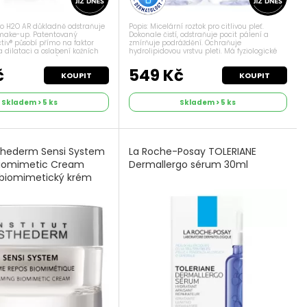
bio H2O AR důkladně odstraňuje
Popis: Micelární roztok pro citlivou pleť.
 make-up. Patentovaný
Dokonale čistí, odstraňuje pocit pálení a
tiv® působí přímo na faktor
zmírňuje podráždění. Ochraňuje
 dilataci a oslabení kožních
hydrolipidovou vrstvu pleti. Má fyziologické
lého začervenání). Sensibio H2O
pH. Bez parfemace, bez parabenů. Typ pleti:
ajícím účinkem pomáhá v...
Vhodné pro citlivou pleť. Aplikace: ...
č
549 Kč
KOUPIT
KOUPIT
Skladem > 5 ks
Skladem > 5 ks
Esthederm Sensi System
La Roche-Posay TOLERIANE
Biomimetic Cream
Dermallergo sérum 30ml
í biomimetický krém
rantní pleť 50 ml