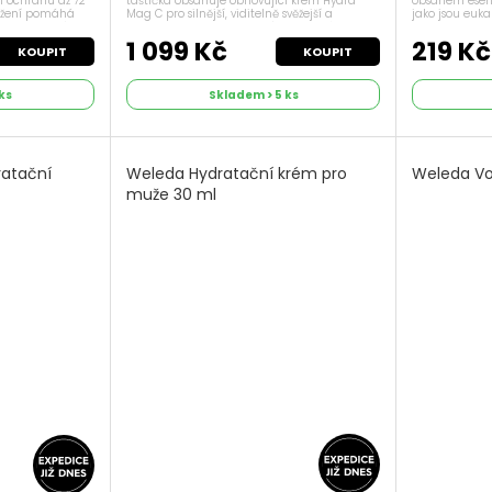
taštička obsahuje obnovující krém Hydra-
obsahem esenc
cí ochranu až 72
Mag C pro silnější, viditelně svěžejší a
jako jsou euka
ložení pomáhá
energizovanou pleť. V balíčku je také
cubeba a veti
e dlouhodobý
antiperspirant Clinical Control 96H,...
správně – péčí o
1 099 Kč
219 Kč
KOUPIT
KOUPIT
ks
Skladem > 5 ks
ratační
Weleda Hydratační krém pro
Weleda Vo
muže 30 ml