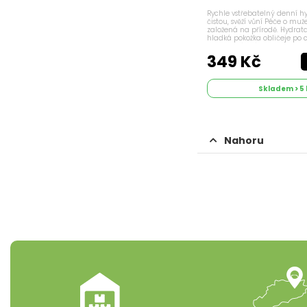
Rychle vstřebatelný denní h
čistou, svěží vůní Péče o muž
založená na přírodě. Hydrat
hladká pokožka obličeje po c
pečlivě hlídají, co na pokožku
málokterý z nich to přizná...
349 Kč
Skladem > 5 
Nahoru