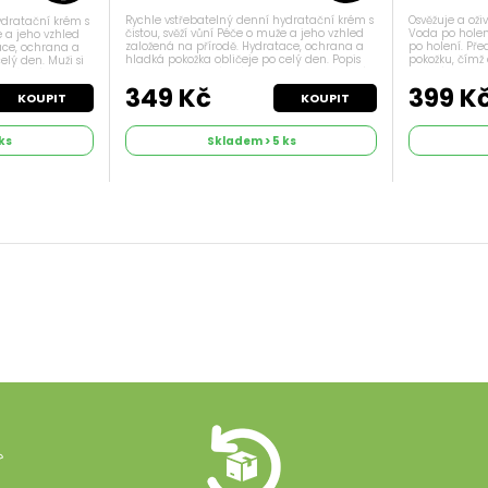
Rychle vstřebatelný denní hydratační krém s
Osvěžuje a oži
ydratační krém s
čistou, svěží vůní Péče o muže a jeho vzhled
Voda po holení
e a jeho vzhled
založená na přírodě. Hydratace, ochrana a
po holení. P
ace, ochrana a
hladká pokožka obličeje po celý den. Popis
pokožku, čímž
elý den. Muži si
Muži si pečlivě hlídají, co na pokožku dávají,
holení je snadn
 dávají, ale
ale málokterý z nich to...
pleť, má lehce 
349 Kč
399 K
KOUPIT
KOUPIT
ks
Skladem > 5 ks