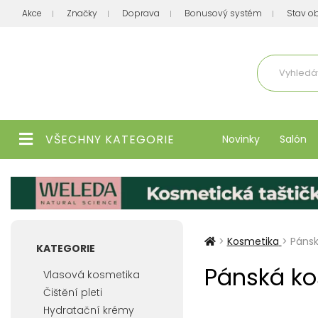
Akce
Značky
Doprava
Bonusový systém
Stav o
Aktuálně
VŠECHNY KATEGORIE
Novinky
Salón
>
Kosmetika
>
Pánsk
KATEGORIE
Pánská ko
Vlasová kosmetika
Čištění pleti
Hydratační krémy