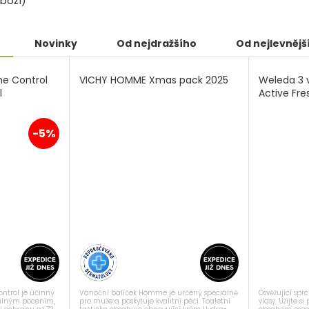
boží)
Novinky
Od nejdražšího
Od nejlevnějš
e Control
VICHY HOMME Xmas pack 2025
Weleda 3 
l
Active Fre
-5%
Vánoční balíček Homme je určený speciálně
Osvěžující sprc
ntrol je účinný
pro muže a poskytuje kvalitní péči. Toaletní
vlasy. Užijte 
silným pocením,