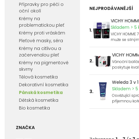
Přípravky pro péči o
NEJPRODÁVANĚJŠÍ
oční okolí
Krémy na
VICHY HOMME
problematickou pleť
Skladem > 5 
1.
Krémy proti vráskám
VICHY HOMME 72
muže se silným
Pleťové masky, séra
Krémy na citlivou a
VICHY HOMM
začervenalou pleť
2.
Vánoční balíč
Krémy na pigmentové
poskytuje kvali
skvrny
Tělová kosmetika
Weleda 3 v 1
Dekorativní kosmetika
Skladem > 5 
3.
Pánská kosmetika
Osvěžující sprch
Dětská kosmetika
příjemnou ko
Bio kosmetika
ZNAČKA