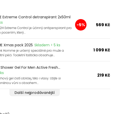
 Extreme Control detranspirant 2x50ml
ks
-5%
569 Kč
H Extreme Control je účinný antiperspirant pro
 pocením, který…
E Xmas pack 2025
Skladem > 5 ks
1 099 Kč
ek Homme je určený speciálně pro muže a
tní péči. Toaletní taštička obsahuje…
 Shower Gel For Men Active Fresh...
ks
219 Kč
ový gel čistí obličej, tělo i vlasy. Užijte si
řeněnou vůni s obsahem…
Další nejprodávanější