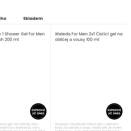
ího
Skladem
v 1 Shower Gel For Men
Weleda For Men 2v1 Čistící gel na
sh 200 ml
obličej a vousy 100 ml
hový gel čistí obličej, tělo i
Osvěžující hloubkové čištění pórů v jednom
si příjemnou kořeněnou vůni s
kroku na obličej a vousy. Věděli jste, že vlivem