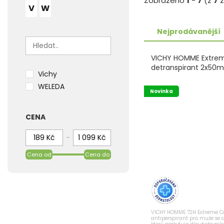
Zobrazeno
1
-
7
(z
7
z
V
W
Nejprodávanější
VICHY HOMME Extrem
detranspirant 2x50m
Vichy
WELEDA
Novinka
CENA
-
Cena od
Cena do
VICHY HOMME 72H Extreme Co
antiperspirant pro muže se 