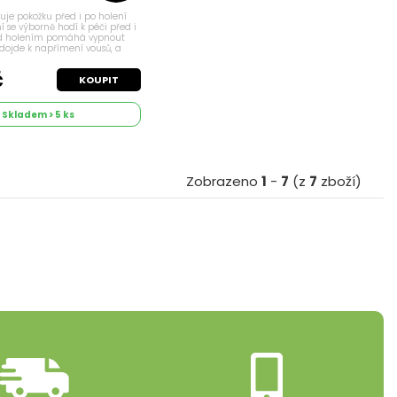
vuje pokožku před i po holení
 se výborně hodí k péči před i
řed holením pomáhá vypnout
 dojde k napřímení vousů, a
ější a efektivnější. Osvěžuje
stahující a...
č
KOUPIT
Skladem > 5 ks
Zobrazeno
1
-
7
(z
7
zboží)