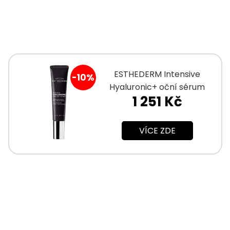
ESTHEDERM Intensive
-10%
Hyaluronic+ oční sérum
1 251 Kč
15ml
VÍCE ZDE