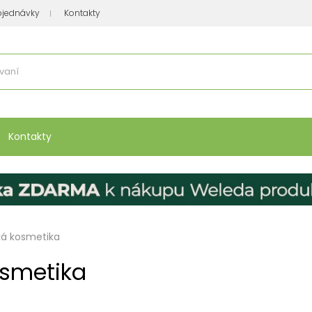
bjednávky
Kontakty
se nakupuje
:
Vitamíny, minerály
Přípravky na atopický ekzém
Bio kos
Kontakty
á kosmetika
smetika