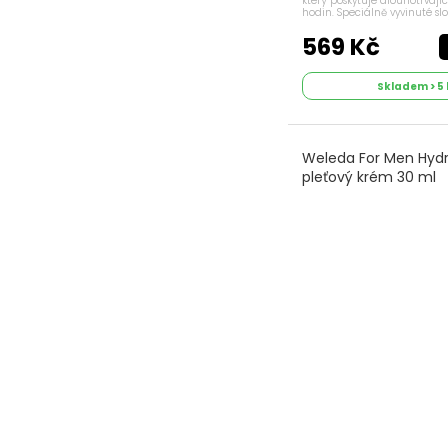
který poskytuje dlouhotrvají
hodin. Speciálně vyvinuté s
regulovat pocení a zajišťuj
pocit svěžesti a komfortu. ...
569 Kč
Skladem > 5 
Weleda For Men Hyd
pleťový krém 30 ml