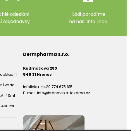
chlé odeslání
Rádi poradíme
ší objednávky
na naší info lince
Dermpharma s.r.o.
Kudrnáčova 280
obklad 11
549 31 Hronov
rní voda
Infolinka:
+420 774 675 615
E-mail:
info@hronovska-lekarna.cz
.A. 40ml
 400 ml