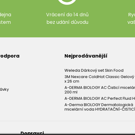
ejna
Vrácení do 14 dnů
Ry
ístem
bez udání důvodu
va
 Podpora
Nejprodávanější
Weleda Dárkový set Skin Food
3M Nexcare ColdHot Classic Gelový 
x 26 cm
A-DERMA BIOLOGY AC Čisticí micelá
návky
200 ml
A-DERMA BIOLOGY AC Perfect Fluid H
A-Derma BIOLOGY Dermatologická
micelární voda HYDRATAČNÍ-ČISTICÍ
Dopravci