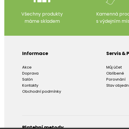
Všechny produkty
Kamenná prod
máme skladem
s výdejním m
Informace
Servis &
Akce
Můj účet
Doprava
Oblíbené
Salón
Porovnání
Kontakty
Stav objed
Obchodní podmínky
Platební metody