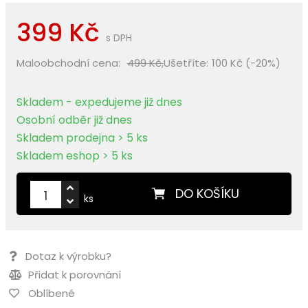
399 Kč
s DPH
Maloobchodní cena:
499 Kč,
Ušetříte:
100 Kč (-20%)
Skladem - expedujeme již dnes
Osobní odběr již dnes
Skladem prodejna > 5 ks
Skladem eshop > 5 ks
DO KOŠÍKU
ks
Dotaz k výrobku?
Přidat k porovnání
Oblíbené