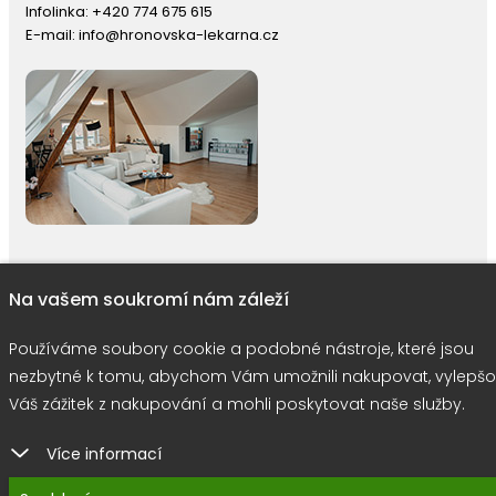
Infolinka:
+420 774 675 615
E-mail:
info@hronovska-lekarna.cz
Na vašem soukromí nám záleží
right © 2026 |
E-shop JEDNIČKY
|
Marketing
DOKTOR ESHOP
&
BA
Používáme soubory cookie
Používáme soubory cookie a podobné nástroje, které jsou
nezbytné k tomu, abychom Vám umožnili nakupovat, vylepšo
Váš zážitek z nakupování a mohli poskytovat naše služby.
Více informací