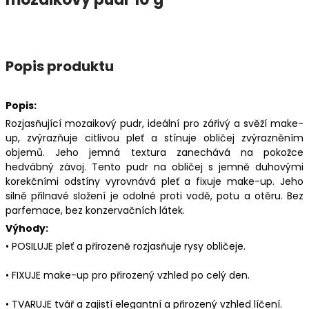
Popis produktu
Popis:
Rozjasňující mozaikový pudr, ideální pro zářivý a svěží make-
up, zvýrazňuje citlivou pleť a stínuje obličej zvýrazněním
objemů. Jeho jemná textura zanechává na pokožce
hedvábný závoj. Tento pudr na obličej s jemně duhovými
korekčními odstíny vyrovnává pleť a fixuje make-up. Jeho
silně přilnavé složení je odolné proti vodě, potu a otěru. Bez
parfemace, bez konzervačních látek.
Výhody:
• POSILUJE pleť a přirozeně rozjasňuje rysy obličeje.
• FIXUJE make-up pro přirozený vzhled po celý den.
• TVARUJE tvář a zajistí elegantní a přirozený vzhled líčení.