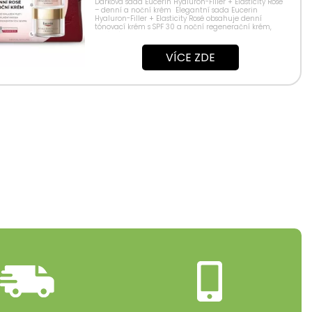
Dárková sada Eucerin Hyaluron-Filler + Elasticity Rosé
– denní a noční krém Elegantní sada Eucerin
Hyaluron-Filler + Elasticity Rosé obsahuje denní
tónovací krém s SPF 30 a noční regenerační krém,
ideální pro zralou...
VÍCE ZDE