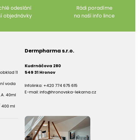
chlé odeslání
Rádi poradíme
ší objednávky
na naší info lince
Dermpharma s.r.o.
Kudrnáčova 280
obklad 11
549 31 Hronov
rní voda
Infolinka:
+420 774 675 615
E-mail:
info@hronovska-lekarna.cz
.A. 40ml
 400 ml