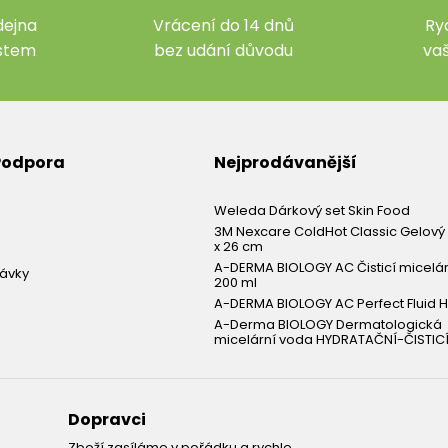
ejna
Vrácení do 14 dnů
Ry
ístem
bez udání důvodu
va
 Podpora
Nejprodávanější
Weleda Dárkový set Skin Food
3M Nexcare ColdHot Classic Gelový 
x 26 cm
A-DERMA BIOLOGY AC Čisticí micelá
návky
200 ml
A-DERMA BIOLOGY AC Perfect Fluid H
A-Derma BIOLOGY Dermatologická
micelární voda HYDRATAČNÍ-ČISTICÍ
Dopravci
Zboží zasíláme v pořádku a rychle