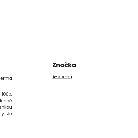
Značka
A-derma
-Derma
a 100%
 denně
řehkou
ny. Je