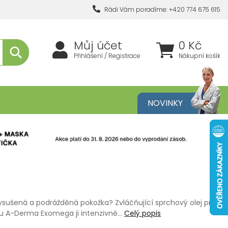
Rádi Vám poradíme: +420 774 675 615
Můj účet
0 Kč
Přihlášení / Registrace
Nákupní košík
metika
NOVINKY
ysušená a podrážděná pokožka? Zvláčňující sprchový olej pro
ku A-Derma Exomega ji intenzivně…
Celý popis