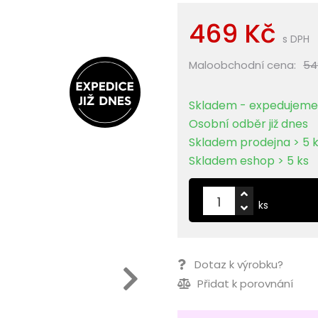
469 Kč
s DPH
Maloobchodní cena:
54
Skladem - expedujeme 
Osobní odběr již dnes
Skladem prodejna > 5 
Skladem eshop > 5 ks
ks
Dotaz k výrobku?
Přidat k porovnání