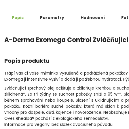
Popis
Parametry
Hodnocení
Fot
A-Derma Exomega Control Zvláčňující 
Popis produktu
Trápí vás či vaše miminko vysušená a podrážděná pokožka? 
Exomega ji intenzivně vyživí a dodá jí potřebnou hydrataci. H
Zvláčňující sprchový olej očišťuje a zklidňuje křehkou a suc
zklidněná*. Za tři týdny se suchost pokožky sníží o 95 %**. Slo
během sprchování nebo koupele. Složení s uklidňujícím a pr
pokožku. Kožní bariéra suché pokožky, která má sklon k po
vhodný pro dospělé, děti, kojence i novorozence. Neobsahuje 
Oves Rhealba® pochází z ekologického zemědělství.
Informace pro vegany: bez složek živočišného původu.