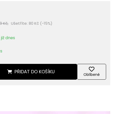
9 Kč,
Ušetříte:
80 Kč (-15%)
již dnes
ks
PŘIDAT
DO KOŠÍKU
Oblíbené