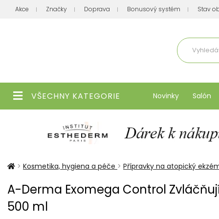
Akce
Značky
Doprava
Bonusový systém
Stav o
Aktuálně
VŠECHNY KATEGORIE
Novinky
Salón
>
Kosmetika, hygiena a péče
>
Přípravky na atopický ekzé
A-Derma Exomega Control Zvláčňujíc
500 ml