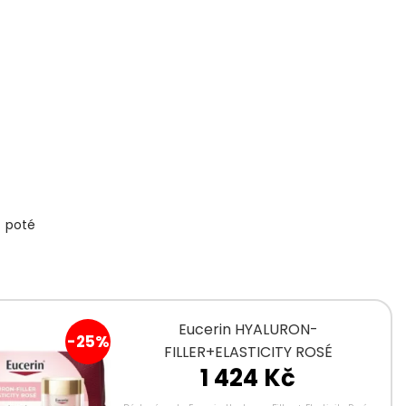
a poté
Eucerin HYALURON-
-25%
FILLER+ELASTICITY ROSÉ
1 424 Kč
Vánoce2025