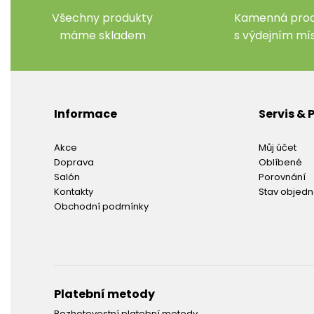
Všechny produkty
Kamenná prod
máme skladem
s výdejním m
Informace
Servis &
Akce
Můj účet
Doprava
Oblíbené
Salón
Porovnání
Kontakty
Stav objed
Obchodní podmínky
Platební metody
Bezhotovostní platební metody