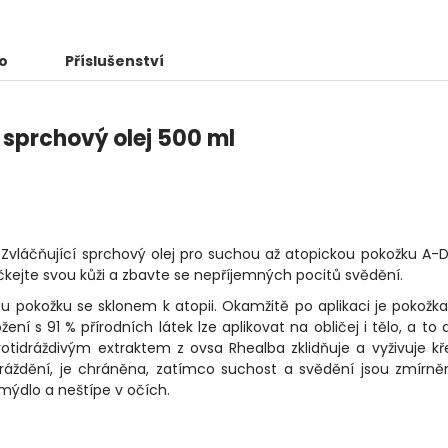
o
Příslušenství
sprchový olej 500 ml
Zvláčňující sprchový olej pro suchou až atopickou pokožku A
ýčkejte svou kůži a zbavte se nepříjemných pocitů svědění.
hou pokožku se sklonem k atopii. Okamžitě po aplikaci je pokožk
žení s 91 % přírodních látek lze aplikovat na obličej i tělo, a to
otidráždivým extraktem z ovsa Rhealba zklidňuje a vyživuje k
dráždění, je chráněna, zatímco suchost a svědění jsou zmírně
mýdlo a neštípe v očích.