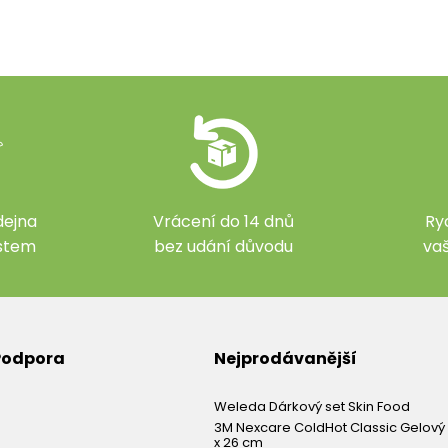
ejna
Vrácení do 14 dnů
Ry
ístem
bez udání důvodu
va
 Podpora
Nejprodávanější
Weleda Dárkový set Skin Food
3M Nexcare ColdHot Classic Gelový 
x 26 cm