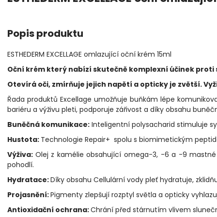
Popis produktu
ESTHEDERM EXCELLAGE omlazující oční krém 15ml
Oční krém který nabízí skutečně komplexní účinek proti 
Otevírá oči, zmírňuje jejich napětí a opticky je zvětší. V
Řada produktů Excellage umožňuje buňkám lépe komunikovat,
bariéru a výživu pleti, podporuje zářivost a díky obsahu buněč
Buněčná komunikace:
Inteligentní polysacharid stimuluje sy
Hustota:
Technologie Repair+ spolu s biomimetickým peptide
Výživa:
Olej z kamélie obsahující omega-3, -6 a -9 mastné 
pohodlí.
Hydratace:
Díky obsahu Cellulární vody pleť hydratuje, zklidň
Projasnění:
Pigmenty zlepšují rozptyl světla a opticky vyhlaz
Antioxidační ochrana:
Chrání před stárnutím vlivem slunečn