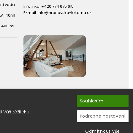
rní voda
Infolinka:
+420 774 675 615
E-mail:
info@hronovska-lekarna.cz
.A. 40ml
 400 ml
Souhlasím
hránky ?
 Váš zážitek z
ru newsletterů.
Podrobné nastavení
Odmítnout vše