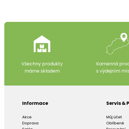
Všechny produkty
Kamenná prod
máme skladem
s výdejním m
Informace
Servis &
Akce
Můj účet
Doprava
Oblíbené