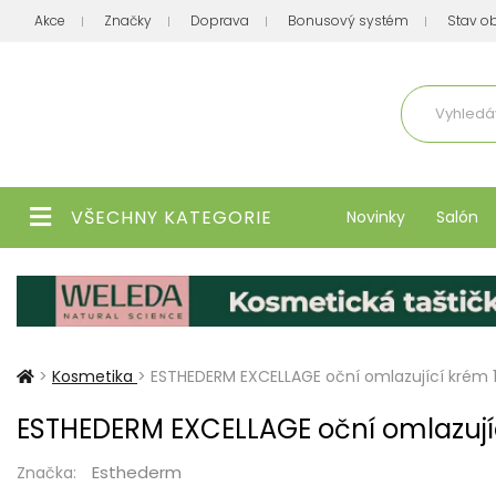
Akce
Značky
Doprava
Bonusový systém
Stav o
Aktuálně
VŠECHNY KATEGORIE
Novinky
Salón
>
Kosmetika
>
ESTHEDERM EXCELLAGE oční omlazující krém 
ESTHEDERM EXCELLAGE oční omlazují
Esthederm
Značka: