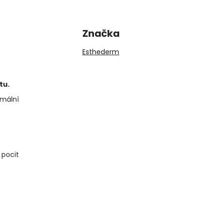
Značka
Esthederm
otu.
rmální
 pocit