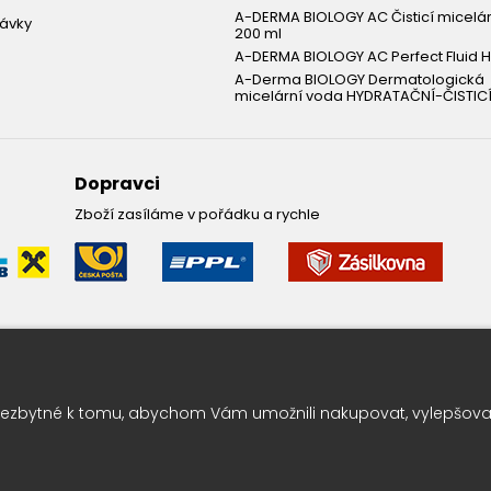
A-DERMA BIOLOGY AC Čisticí micelá
návky
200 ml
A-DERMA BIOLOGY AC Perfect Fluid H
A-Derma BIOLOGY Dermatologická
micelární voda HYDRATAČNÍ-ČISTICÍ
Dopravci
Zboží zasíláme v pořádku a rychle
Leták pravidelně k vám do sc
ezbytné k tomu, abychom Vám umožnili nakupovat, vylepšovali
Chcete vědět o výhodných nabídkách jako první ? Přihlašte se k odbě