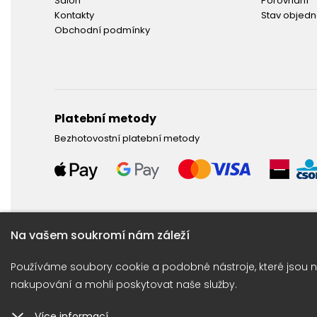
Salón
Porovnání
Kontakty
Stav objed
Obchodní podmínky
Platební metody
Bezhotovostní platební metody
Na vašem soukromí nám záleží
Potřebujete poradit ?
Používáme soubory cookie a podobné nástroje, které jsou n
Obraťte se na naší linku: +420 774 675 615
nakupování a mohli poskytovat naše služby.
Více informací