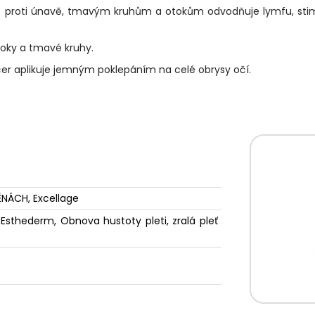
sin) proti únavě, tmavým kruhům a otokům odvodňuje lymfu, sti
otoky a tmavé kruhy.
er aplikuje jemným poklepáním na celé obrysy očí.
NÁCH, Excellage
t Esthederm, Obnova hustoty pleti, zralá pleť