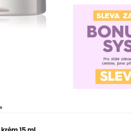
o
 krém 15 ml