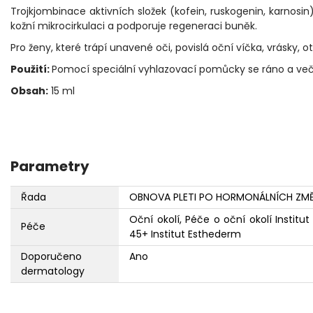
Trojkjombinace aktivních složek (kofein, ruskogenin, karno
kožní mikrocirkulaci a podporuje regeneraci buněk.
Pro ženy, které trápí unavené oči, povislá oční víčka, vrásky, 
Použití:
Pomocí speciální vyhlazovací pomůcky se ráno a več
Obsah:
15 ml
Parametry
Řada
OBNOVA PLETI PO HORMONÁLNÍCH ZMĚ
Oční okolí, Péče o oční okolí Institu
Péče
45+ Institut Esthederm
Doporučeno
Ano
dermatology