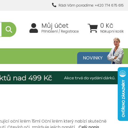
Rádi Vám poradíme: +420 774 675 615
Můj účet
0 Kč
Přihlášení / Registrace
Nákupní košík
metika
NOVINKY
jící oční krém 15ml Oční krém který nabízí skutečně
utí. Otevírá oči, zmírňuje jejich napětí…
Celý popis