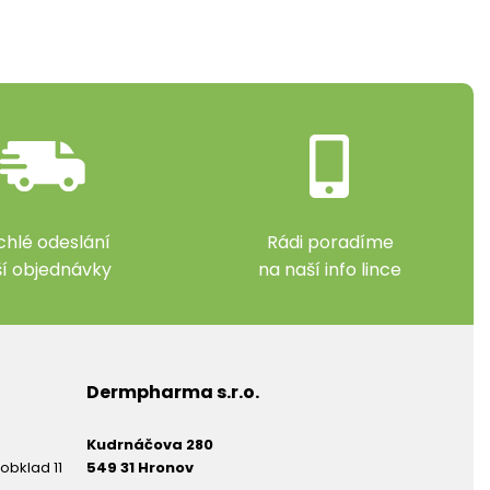
chlé odeslání
Rádi poradíme
ší objednávky
na naší info lince
Dermpharma s.r.o.
Kudrnáčova 280
obklad 11
549 31 Hronov