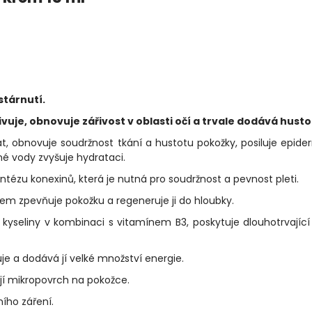
stárnutí.
yživuje, obnovuje zářivost v oblasti očí a trvale dodává hust
 obnovuje soudržnost tkání a hustotu pokožky, posiluje epide
né vody zvyšuje hydrataci.
ntézu konexinů, která je nutná pro soudržnost a pevnost pleti.
m zpevňuje pokožku a regeneruje ji do hloubky.
kyseliny v kombinaci s vitamínem B3, poskytuje dlouhotrvající
uje a dodává jí velké množství energie.
ují mikropovrch na pokožce.
ího záření.