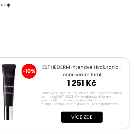
muluje
ESTHEDERM Intensive Hyaluronic+
-10%
oční sérum 15ml
1 251 Kč
Lehké vyhlazující sérum na oční okolí s patentovanou
technologií HYALURONIC+ kombinuje tři formy
kyseliny hyaluronové (vysokomolekulární,
enkapsulovanou a acetylovanou) s polyglutamovou
kyselinou, kofeinem a peptidem proti...
VÍCE ZDE