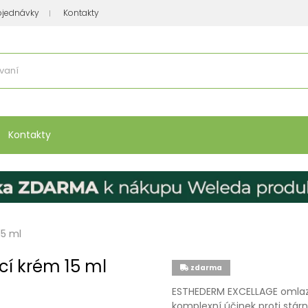
bjednávky
Kontakty
se nakupuje
:
Vitamíny, minerály
Přípravky na atopický ekzém
Bio kos
Kontakty
15 ml
cí krém 15 ml
zdarma
ESTHEDERM EXCELLAGE omlazu
komplexní účinek proti stárn