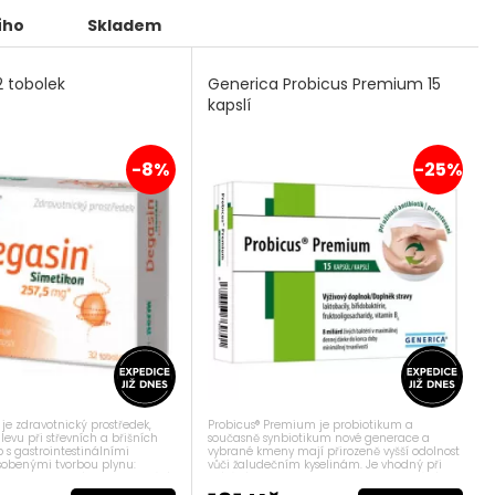
ího
Skladem
2 tobolek
Generica Probicus Premium 15
kapslí
-8%
-25%
 je zdravotnický prostředek,
Probicus® Premium je probiotikum a
úlevu při střevních a břišních
současně synbiotikum nové generace a
b s gastrointestinálními
vybrané kmeny mají přirozeně vyšší odolnost
sobenými tvorbou plynu:
vůči žaludečním kyselinám. Je vhodný při
natost a břišní tenze. Přináší
užívání antibiotik nebo během cestování.
ních a břišních...
Synbiotikum znamená obsah nejen živé