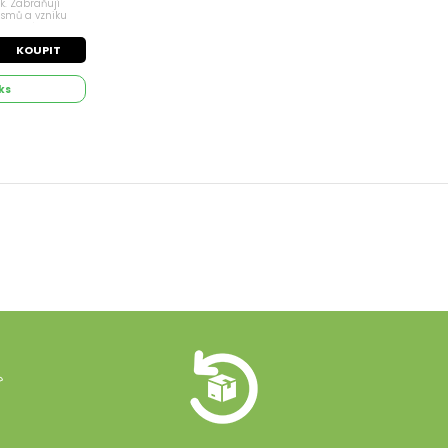
k. Zabraňují
ismů a vzniku
lepšují
vání živin;...
KOUPIT
ks