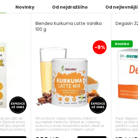
Novinky
Od nejdražšího
Od nejlevnějš
Blendea Kurkuma Latte Vanilka
Degasin 3
100 g
Novinka
-9%
Mírumilovný nápoj s bohatou historií v
Popis: Degasin
pky pro děti od
ajurvédské medicíně. Skládá se z čekanky,
který přináší 
o Doplněk stravy
kurkumy a směsi lahodného koření, které ve
potížích u oso
is® jsou doplněk
spojení s našlehaným mlékem vytvoří
problémy způ
 Obsahují ověřený
dokonale jemný ozdravný nápoj plný chutí.
nadýmání, ply
en Lactobacillus
Zahřátí organismu Dokonalá směs kurkumy
úlevu při střev