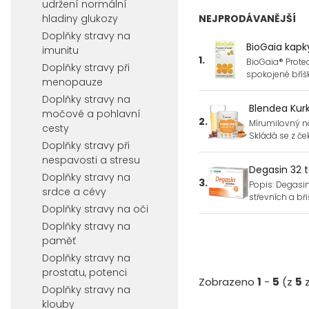
udržení normální
hladiny glukozy
NEJPRODÁVANĚJŠÍ
Doplňky stravy na
BioGaia kapk
imunitu
1.
BioGaia® Protec
Doplňky stravy při
spokojené bříš
menopauze
Doplňky stravy na
Blendea Kurk
močové a pohlavní
2.
Mírumilovný ná
cesty
Skládá se z č
Doplňky stravy při
nespavosti a stresu
Degasin 32 
Doplňky stravy na
3.
Popis: Degasin 
srdce a cévy
střevních a bř
Doplňky stravy na oči
Doplňky stravy na
paměť
Doplňky stravy na
prostatu, potenci
Zobrazeno
1
-
5
(z
5
z
Doplňky stravy na
klouby