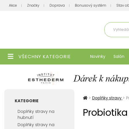
Akce
Značky
Doprava
Bonusový systém
Stav o
Aktuálně
VŠECHNY KATEGORIE
Novinky
Salón
>
Doplňky stravy
>
P
KATEGORIE
Probiotika
Doplňky stravy na
hubnutí
Doplňky stravy na