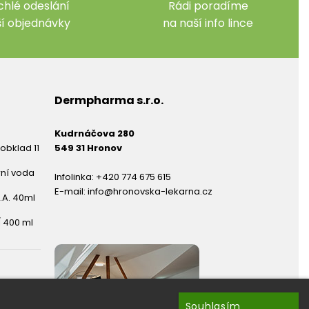
chlé odeslání
Rádi poradíme
ší objednávky
na naší info lince
Dermpharma s.r.o.
Kudrnáčova 280
obklad 11
549 31 Hronov
rní voda
Infolinka:
+420 774 675 615
E-mail:
info@hronovska-lekarna.cz
.A. 40ml
 400 ml
Souhlasím