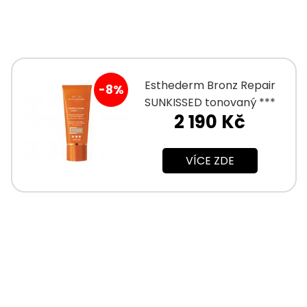
Esthederm Bronz Repair
-8%
SUNKISSED tonovaný ***
2 190 Kč
protivráskový krém 50 ml
VÍCE ZDE