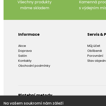
Všechny produkty
Kamenná prod
máme skladem
s výdejním m
Informace
Servis &
Akce
Můj účet
Doprava
Oblíbené
Salón
Porovnání
Kontakty
Stav objed
Obchodní podmínky
Platební metody
Bezhotovostní platební metody
Na vašem soukromí nám záleží