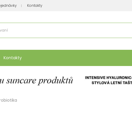
bjednávky
Kontakty
se nakupuje
:
Vitamíny, minerály
Přípravky na atopický ekzém
Bio kos
Kontakty
robiotika