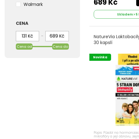
689 Kč
Walmark
Skladem > 5 
CENA
-
NatureVia Laktobacil
30 kapslí
Cena od
Cena do
Novinka
Popis: Působí na harmonizaci
mikroflóry a její obnovu, ze