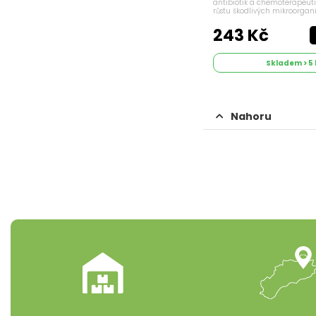
antibiotik a chemoterapeuti
růstu škodlivých mikroorgan
toxických látek ve střevech. Z
stravitelnost potravy a vstřebá
243 Kč
Skladem > 5 
Nahoru