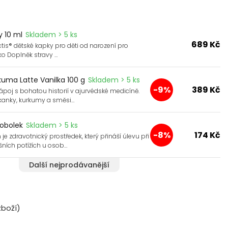
y 10 ml
Skladem > 5 ks
689 Kč
tis® dětské kapky pro děti od narození pro
ko Doplněk stravy …
uma Latte Vanilka 100 g
Skladem > 5 ks
-9%
389 Kč
poj s bohatou historií v ajurvédské medicíně.
ekanky, kurkumy a směsi…
tobolek
Skladem > 5 ks
-8%
174 Kč
je zdravotnický prostředek, který přináší úlevu při
išních potížích u osob…
Další nejprodávanější
boží)