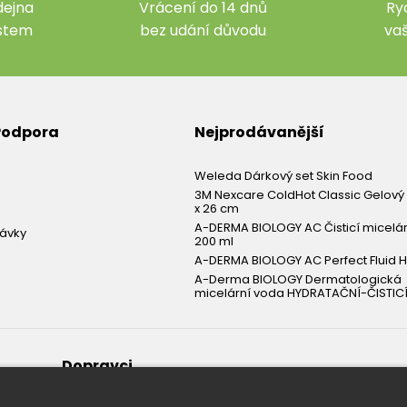
ejna
Vrácení do 14 dnů
Ry
ístem
bez udání důvodu
va
 Podpora
Nejprodávanější
Weleda Dárkový set Skin Food
3M Nexcare ColdHot Classic Gelový 
x 26 cm
A-DERMA BIOLOGY AC Čisticí micelá
návky
200 ml
A-DERMA BIOLOGY AC Perfect Fluid H
A-Derma BIOLOGY Dermatologická
micelární voda HYDRATAČNÍ-ČISTICÍ
Dopravci
Zboží zasíláme v pořádku a rychle