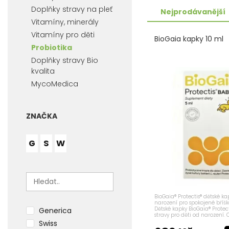
Doplňky stravy na pleť
Nejprodávanější
Vitamíny, minerály
Vitamíny pro děti
BioGaia kapky 10 ml
Probiotika
Doplňky stravy Bio
kvalita
MycoMedica
ZNAČKA
G
S
W
BioGaia® Protectis® dětské ka
narození pro spokojené bříšk
Dětské kapky BioGaia® Protect
Generica
stravy pro děti od narození.
patentovaný probiotický km
Swiss
reuteri Protectis®...