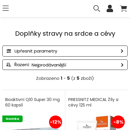
Doplňky stravy na srdce a cévy
Upřesnit parametry
Řazení:
Zobrazeno
1
-
5
(z
5
zboží)
Bioaktivní Q10 Super 30 mg
PRIESSNITZ MEDICAL Žíly a
60 kapslí
cévy 125 ml
Novinka
-12%
-8%