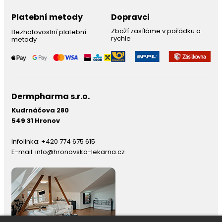
Platební metody
Dopravci
Zboží zasíláme v pořádku a
Bezhotovostní platební
rychle
metody
Dermpharma s.r.o.
Kudrnáčova 280
549 31 Hronov
Infolinka:
+420 774 675 615
E-mail:
info@hronovska-lekarna.cz