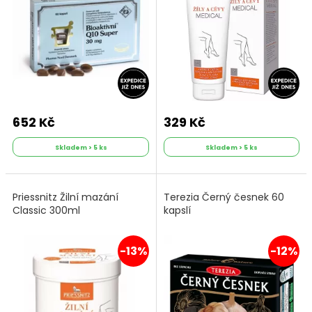
652 Kč
329 Kč
Skladem > 5 ks
Skladem > 5 ks
Priessnitz Žilní mazání
Terezia Černý česnek 60
Classic 300ml
kapslí
-13%
-12%