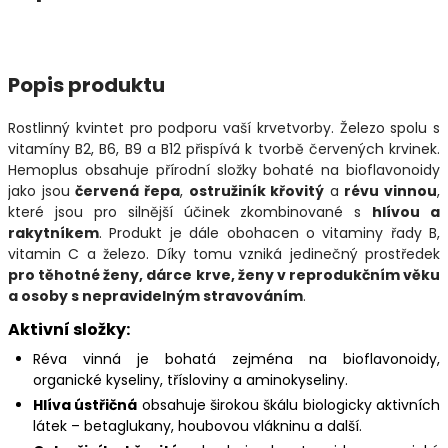
Popis produktu
Rostlinný kvintet pro podporu vaší krvetvorby. Železo spolu s
vitamíny B2, B6, B9 a B12 přispívá k tvorbě červených krvinek.
Hemoplus obsahuje přírodní složky bohaté na bioflavonoidy
jako jsou
červená řepa
,
ostružiník křovitý
a
révu vinnou
,
které jsou pro silnější účinek zkombinované s
hlívou a
rakytníkem
. Produkt je dále obohacen o vitaminy řady B,
vitamin C a železo. Díky tomu vzniká jedinečný prostředek
pro těhotné ženy, dárce krve, ženy v reprodukčním věku
a osoby s nepravidelným stravováním
.
Aktivní složky:
Réva vinná je bohatá zejména na bioflavonoidy,
organické kyseliny, třísloviny a aminokyseliny.
Hlíva ústřičná
obsahuje širokou škálu biologicky aktivních
látek – betaglukany, houbovou vlákninu a další.