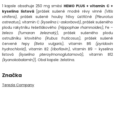
1 kapsle obsahuje 250 mg směsi
HEMO PLUS + vitamin C +
kyselina listová
[prášek sušené modré révy vinné
(Vitis
vinifera)
, prášek sušené houby hlívy ústřičné
(Pleurotus
ostreatus)
, vitamin C
(kyselina L-askorbová)
, prášek sušeného
plodu rakytníku řešetlákového
(Hippophae rhamnoides)
, Fe –
železo
(fumaran železnatý)
, prášek sušeného plodu
ostružiníku křovitého
(Rubus fruticosus)
, prášek sušené
červené řepy
(Beta vulgaris)
, vitamin B6
(pyridoxin
hydrochlorid)
, vitamin B2
(riboflavin)
, vitamin B9 – kyselina
listová
(kyselina pteroylmonoglutamová)
, vitamin B12
(kyanokobalamin)
]. Obal kapsle: želatina.
Značka
Terezia Company