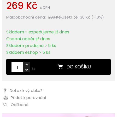
269 Kč
s DPH
Maloobchodní cena:
299 Kč,
Ušetříte:
30 Kč (-10%)
Skladem - expedujeme již dnes
Osobní odběr již dnes
Skladem prodejna > 5 ks
Skladem eshop > 5 ks
DO KOŠÍKU
ks
Dotaz k výrobku?
Přidat k porovnání
Oblíbené