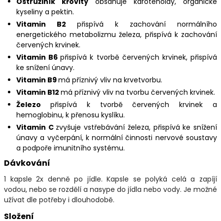
Ostružiník křovitý
obsahuje karotenoidy, organické
kyseliny a pektin.
Vitamin B2
přispívá k zachování normálního
energetického metabolizmu železa, přispívá k zachování
červených krvinek.
Vitamin B6
přispívá k tvorbě červených krvinek, přispívá
ke snížení únavy.
Vitamin B9
má příznivý vliv na krvetvorbu.
Vitamin B12
má příznivý vliv na tvorbu červených krvinek.
Železo
přispívá k tvorbě červených krvinek a
hemoglobinu, k přenosu kyslíku.
Vitamin C
zvyšuje vstřebávání železa, přispívá ke snížení
únavy a vyčerpání, k normální činnosti nervové soustavy
a podpoře imunitního systému.
Dávkování
1 kapsle 2x denně po jídle. Kapsle se polyká celá a zapíjí
vodou, nebo se rozdělí a nasype do jídla nebo vody. Je možné
užívat dle potřeby i dlouhodobě.
Složení