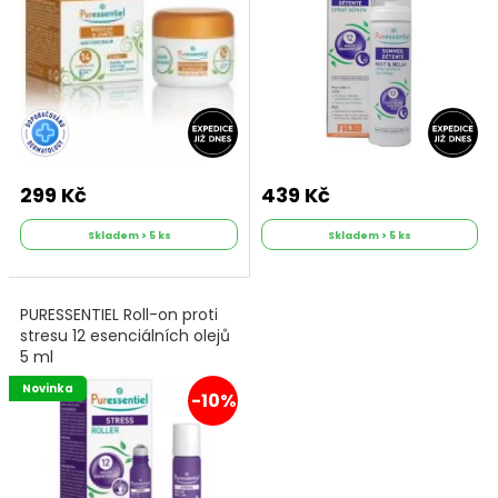
299 Kč
439 Kč
Skladem > 5 ks
Skladem > 5 ks
PURESSENTIEL Roll-on proti
stresu 12 esenciálních olejů
5 ml
Novinka
-10%