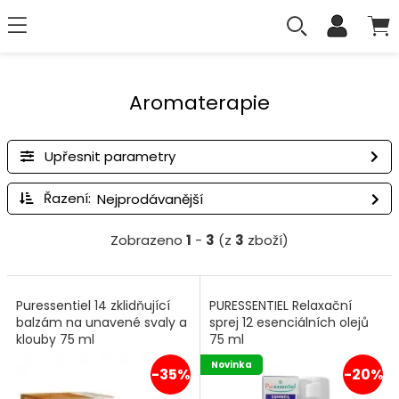
Aromaterapie
Upřesnit parametry
Řazení:
Zobrazeno
1
-
3
(z
3
zboží)
Puressentiel 14 zklidňující
PURESSENTIEL Relaxační
balzám na unavené svaly a
sprej 12 esenciálních olejů
klouby 75 ml
75 ml
Novinka
-35%
-20%