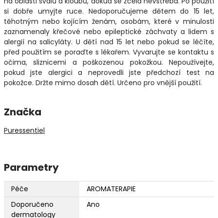
na oblasti svalů a kloubů, dokud se zcela nevstřebá. Po použití
si dobře umyjte ruce. Nedoporučujeme dětem do 15 let,
těhotným nebo kojícím ženám, osobám, které v minulosti
zaznamenaly křečové nebo epileptické záchvaty a lidem s
alergií na salicyláty. U dětí nad 15 let nebo pokud se léčíte,
před použitím se poraďte s lékařem. Vyvarujte se kontaktu s
očima, sliznicemi a poškozenou pokožkou. Nepoužívejte,
pokud jste alergici a neprovedli jste předchozí test na
pokožce. Držte mimo dosah dětí. Určeno pro vnější použití.
Značka
Puressentiel
Parametry
Péče
AROMATERAPIE
Doporučeno
Ano
dermatology