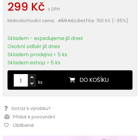
299 Kč
s DPH
Maloobchodní cena:
459 Kč,
Ušetříte:
160 Kč (-35%)
Skladem - expedujeme již dnes
Osobní odběr již dnes
Skladem prodejna > 5 ks
Skladem eshop > 5 ks
DO KOŠÍKU
ks
Dotaz k výrobku?
Přidat k porovnání
Oblíbené