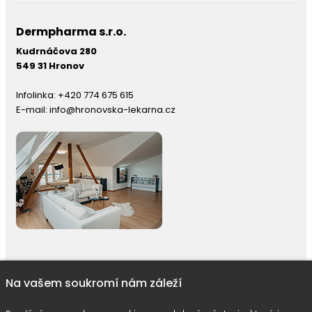
Dermpharma s.r.o.
Kudrnáčova 280
549 31 Hronov
Infolinka:
+420 774 675 615
E-mail:
info@hronovska-lekarna.cz
Na vašem soukromí nám záleží
right © 2026 |
E-shop JEDNIČKY
|
Marketing
DOKTOR ESHOP
&
BA
Používáme soubory cookie