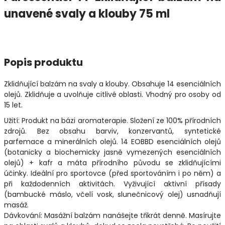
unavené svaly a klouby 75 ml
Popis produktu
Zklidňující balzám na svaly a klouby. Obsahuje 14 esenciálních
olejů. Zklidňuje a uvolňuje citlivé oblasti. Vhodný pro osoby od
15 let.
Užití: Produkt na bázi aromaterapie. Složení ze 100% přírodních
zdrojů. Bez obsahu barviv, konzervantů, syntetické
parfemace a minerálních olejů. 14 EOBBD esenciálních olejů
(botanicky a biochemicky jasně vymezených esenciálních
olejů) + kafr a máta přírodního původu se zklidňujícími
účinky. Ideální pro sportovce (před sportováním i po něm) a
při každodenních aktivitách. Vyživující aktivní přísady
(bambucké máslo, včelí vosk, slunečnicový olej) usnadňují
masáž.
Dávkování: Masážní balzám nanášejte třikrát denně. Masírujte