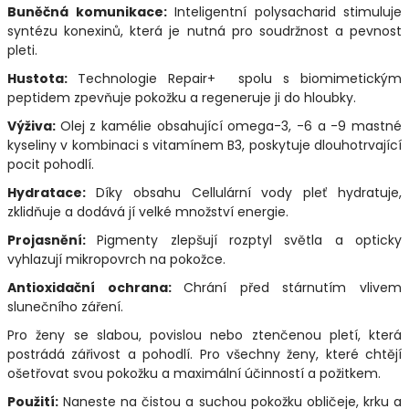
Buněčná komunikace:
Inteligentní polysacharid stimuluje
syntézu konexinů, která je nutná pro soudržnost a pevnost
pleti.
Hustota:
Technologie Repair+ spolu s biomimetickým
peptidem zpevňuje pokožku a regeneruje ji do hloubky.
Výživa:
Olej z kamélie obsahující omega-3, -6 a -9 mastné
kyseliny v kombinaci s vitamínem B3, poskytuje dlouhotrvající
pocit pohodlí.
Hydratace:
Díky obsahu Cellulární vody pleť hydratuje,
zklidňuje a dodává jí velké množství energie.
Projasnění:
Pigmenty zlepšují rozptyl světla a opticky
vyhlazují mikropovrch na pokožce.
Antioxidační ochrana:
Chrání před stárnutím vlivem
slunečního záření.
Pro ženy se slabou, povislou nebo ztenčenou pletí, která
postrádá zářivost a pohodlí. Pro všechny ženy, které chtějí
ošetřovat svou pokožku a maximální účinností a požitkem.
Použití:
Naneste na čistou a suchou pokožku obličeje, krku a