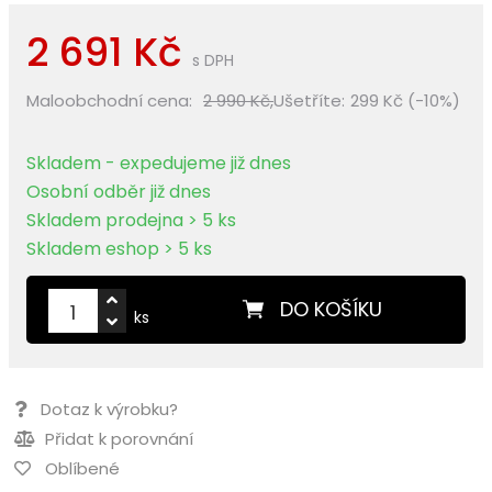
2 691 Kč
s DPH
Maloobchodní cena:
2 990 Kč,
Ušetříte:
299 Kč (-10%)
Skladem - expedujeme již dnes
Osobní odběr již dnes
Skladem prodejna > 5 ks
Skladem eshop > 5 ks
DO KOŠÍKU
ks
Dotaz k výrobku?
Přidat k porovnání
Oblíbené