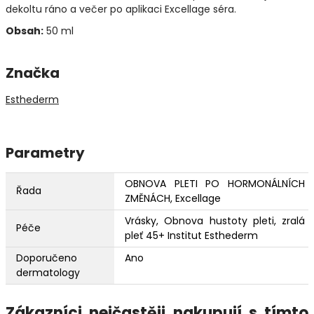
dekoltu ráno a večer po aplikaci Excellage séra.
Obsah:
50 ml
Značka
Esthederm
Parametry
OBNOVA PLETI PO HORMONÁLNÍCH
Řada
ZMĚNÁCH, Excellage
Vrásky, Obnova hustoty pleti, zralá
Péče
pleť 45+ Institut Esthederm
Doporučeno
Ano
dermatology
Zákazníci nejčastěji nakupují s tímto