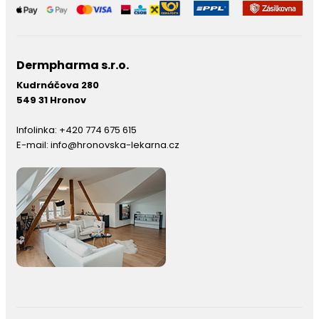
Dermpharma s.r.o.
Kudrnáčova 280
549 31 Hronov
Infolinka:
+420 774 675 615
E-mail:
info@hronovska-lekarna.cz