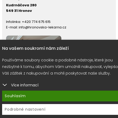
Kudrnáčova 280
549 31 Hronov
Infolinka:
+420 774 675 615
E-mail:
info@hronovska-lekarna.cz
Na vašem soukromí nám záleží
Používáme soubory cookie a podobné nástroje, které jsou
nezbytné k tomu, abychom Vám umožnili nakupovat, vylepšo
Váš zážitek z nakupování a mohli poskytovat naše služby.
Více informací
right © 2026 |
E-shop JEDNIČKY
|
Marketing
DOKTOR ESHOP
&
BA
Souhlasím
Používáme soubory cookie
Podrobné nastavení