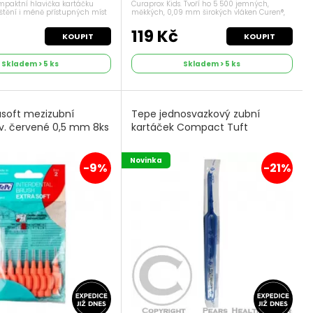
ompaktní hlavička kartáčku
Curaprox Kids. Tvoří ho 5 500 jemných,
štění i méně přístupných míst
měkkých, 0,09 mm širokých vláken Curen®,
 dítěte. Povrch z jemné pryže
která pomáhají šetrně a zároveň efektivně
ní ochranu. ...
odstranit ze zubů veškeré nečistoty,...
119 Kč
KOUPIT
KOUPIT
Skladem > 5 ks
Skladem > 5 ks
asoft mezizubní
Tepe jednosvazkový zubní
sv. červené 0,5 mm 8ks
kartáček Compact Tuft
Novinka
-9%
-21%