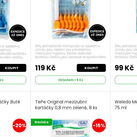
Díky jednoduché manipulaci a vysokému
Díky jednodu
i a vysokému
účinku jsou ideální pro pravidelnou
účinku jsou i
idelnou
mezizubní hygienu. Skvělé vlastnosti
mezizubní hygi
astnosti kartáčku
kartáčku Štětiny jsou usazené ve spirálovitém
kartáčku Štěti
lovitém drátku,
drátku, který je potažený slabým plastem,
drátku, který
astem, aby
aby chránil zubní krček a...
aby chránil zu
119 Kč
99 Kč
KOUPIT
KOUPIT
ks
Skladem > 5 ks
čky žluté
TePe Original mezizubní
Weleda Mě
kartáčky 0,8 mm zelené, 8 ks
75 ml
Novinka
-20%
-15%