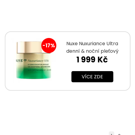
Nuxe Nuxuriance Ultra
-17%
denní & noční pleťový
1 999 Kč
krém 75 ml
VÍCE ZDE