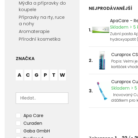
Mýdla a přípravky do
NEJPRODÁVANĚJŠÍ
koupele
Přípravky na rty, ruce
ApaCare - Re
a nohy
Skladem > 5 
1.
Aromaterapie
Zubní pasta Ap
Přírodní kosmetika
hydroxyapatit 
Curaprox CS 
ZNAČKA
2.
Popis: Velmi 
kartáček vhodn
A
C
G
P
T
W
Curaprox Cur
Skladem > 5 
3.
Inovovaný Cur
držátkem pro le
Apa Care
Curaden
Gaba GmbH