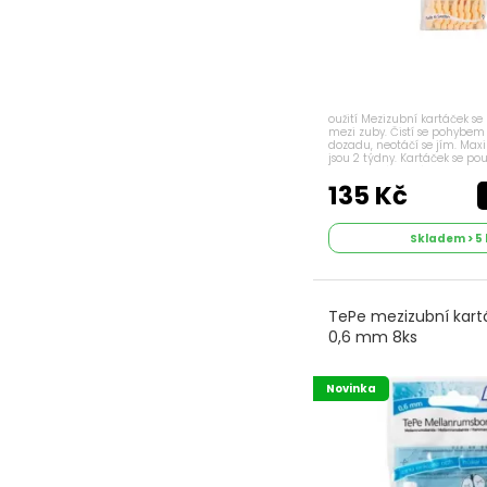
oužití Mezizubní kartáček s
mezi zuby. Čistí se pohybe
dozadu, neotáčí se jím. Maxi
jsou 2 týdny. Kartáček se pou
odstranění zubního plaku me
Příznaky Zánět dásní, krvácení
135 Kč
Skladem > 5 
TePe mezizubní kar
0,6 mm 8ks
Novinka