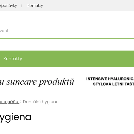
bjednávky
Kontakty
se nakupuje
:
Vitamíny, minerály
Přípravky na atopický ekzém
Bio kos
Kontakty
na a péče
>
Dentální hygiena
hygiena