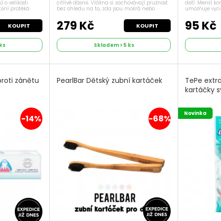
citlivé dásně. Vlákna si zachovávají pružnost
dětí. Menší k
 o velikosti
bez ohledu na to, zda jsou mokrá nebo
umožňuje vyči
tění protéká
suchá. Díky svým vlastnostem šetrně vyčístí i
v ústní dutině
by a vyplňuje
drobné nerovnosti zubů a dásňového...
nabízí maximál
chrání...
279 Kč
95 Kč
KOUPIT
KOUPIT
ks
Skladem > 5 ks
proti zánětu
PearlBar Dětský zubní kartáček
TePe extr
kartáčky 
Novinka
-14%
-68%