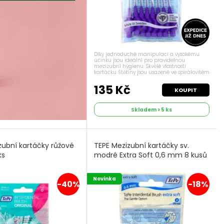
Díky jednoduché manipulaci a vysokému
účinku jsou ideální pro pravidelnou
mezizubní hygienu. Skvělé vlastnosti
kartáčku Štětiny jsou usazené ve spirálovitém
drátku, který je potažený slabým plastem,
aby chránil zubní krček a...
135 Kč
KOUPIT
Skladem > 5 ks
zubní kartáčky růžové
TEPE Mezizubní kartáčky sv.
ks
modré Extra Soft 0,6 mm 8 kusů
Novinka
-40%
-18%