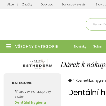
Akce
Značky
Doprava
Bonusový systém
Stav o
Aktuálně
VŠECHNY KATEGORIE
Novinky
Salón
>
Kosmetika, hygie
KATEGORIE
Dentální 
Přípravky na atopický
ekzém
Dentální hygiena