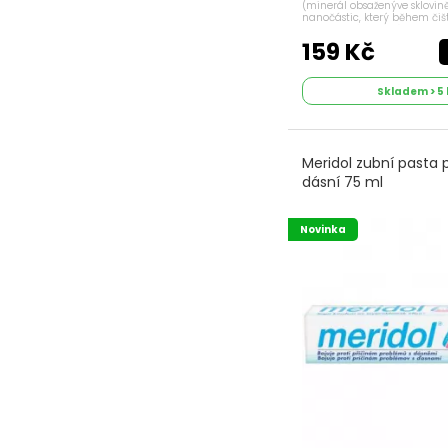
(minerál obsaženýve sklovině)
nanočástic, který během čiš
kolem zubů, ukládá se na zu
jakoukoliv nerovnost. Fluorid 
159 Kč
Skladem > 5 
Meridol zubní pasta 
dásní 75 ml
Novinka