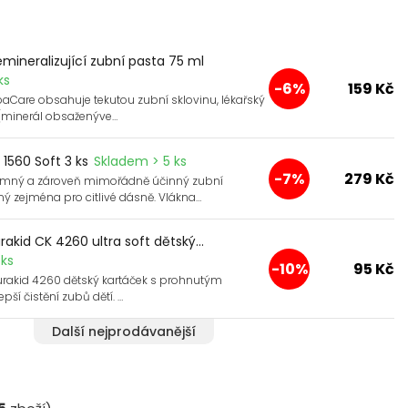
mineralizující zubní pasta 75 ml
ks
-6%
159 Kč
aCare obsahuje tekutou zubní sklovinu, lékařský
(minerál obsaženýve…
1560 Soft 3 ks
Skladem > 5 ks
-7%
279 Kč
jemný a zároveň mimořádně účinný zubní
ý zejména pro citlivé dásně. Vlákna…
akid CK 4260 ultra soft dětský...
ks
-10%
95 Kč
akid 4260 dětský kartáček s prohnutým
pší čistění zubů dětí. …
Další nejprodávanější