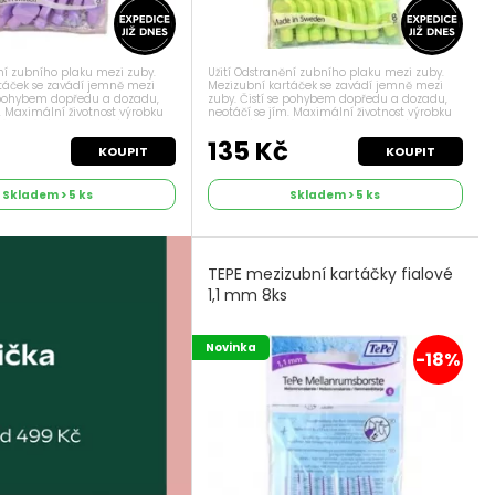
ění zubního plaku mezi zuby.
Užití Odstranění zubního plaku mezi zuby.
táček se zavádí jemně mezi
Mezizubní kartáček se zavádí jemně mezi
e pohybem dopředu a dozadu,
zuby. Čistí se pohybem dopředu a dozadu,
. Maximální životnost výrobku
neotáčí se jím. Maximální životnost výrobku
Dávkování 1x denně Příznaky
jsou 2 týdny. Dávkování 1x denně Příznaky
vácení...
Zánět dásní, krvácení...
č
135 Kč
KOUPIT
KOUPIT
Skladem > 5 ks
Skladem > 5 ks
TEPE mezizubní kartáčky fialové
1,1 mm 8ks
Novinka
-18%