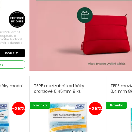
e zavádí jemně
m dopředu a
mální životnost
žívá 1x denně k
zi zuby.
 dásní,...
KOUPIT
ks
táčky modré
TEPE mezizubní kartáčky
TEPE mezi
oranžové 0,45mm 8 ks
0,4 mm 8
Novinka
Novinka
-28%
-28%