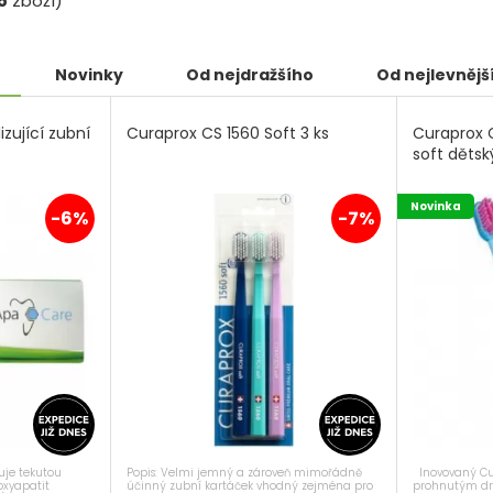
5
zboží)
Novinky
Od nejdražšího
Od nejlevnějš
zující zubní
Curaprox CS 1560 Soft 3 ks
Curaprox 
soft dětsk
Novinka
-6%
-7%
Popis: Velmi jemný a zároveň mimořádně
Inovovaný Cur
je tekutou
účinný zubní kartáček vhodný zejména pro
prohnutým drž
oxyapatit