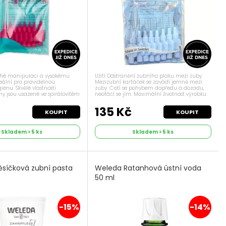
ché manipulaci a vysokému
Užití Odstranění zubního plaku mezi zuby.
deální pro pravidelnou
Mezizubní kartáček se zavádí jemně mezi
enu. Skvělé vlastnosti
zuby. Čistí se pohybem dopředu a dozadu,
ny jsou usazené ve spirálovitém
neotáčí se jím. Maximální životnost výrobku
 je potažený slabým plastem,
jsou 2 týdny. Dávkování 1x denně Příznaky
bní krček a...
Zánět dásní, krvácení...
135 Kč
KOUPIT
KOUPIT
Skladem > 5 ks
Skladem > 5 ks
síčková zubní pasta
Weleda Ratanhová ústní voda
50 ml
-15%
-14%