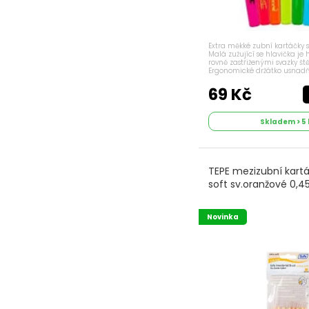
Extra měkké zubní kartáčky s 
Malá zužující se hlavička je
rovně zastřiženými svazky ště
Ergonomické držátko usnad
dětem správné držení. Krček 
tvarovat podle...
69 Kč
Skladem > 5 
TEPE mezizubní kartá
soft sv.oranžové 0,
Novinka