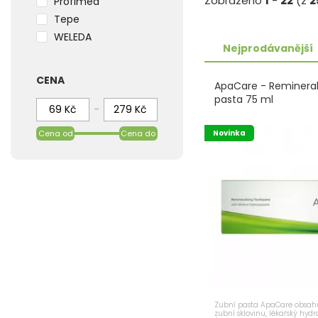
Zobrazeno
1
-
22
(z
2
Profimed
Tepe
WELEDA
Nejprodávanější
CENA
ApaCare - Reminerali
pasta 75 ml
-
Cena od
Cena do
Novinka
Zubní pasta ApaCare obsahu
zubní sklovinu, lékařský hydr