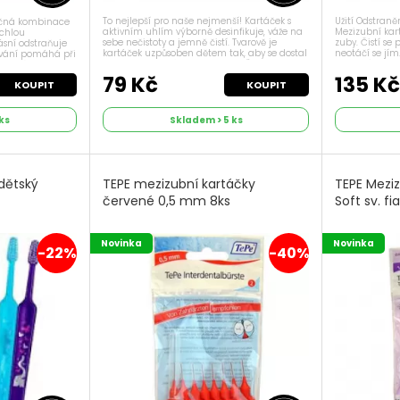
To nejlepší pro naše nejmenší! Kartáček s
Užití Odstran
ečná kombinace
aktivním uhlím výborně desinfikuje, váže na
Mezizubní kar
ychlou
sebe nečistoty a jemně čistí. Tvarově je
zuby. Čistí s
sní odstraňuje
kartáček uzpůsoben dětem tak, aby se dostal
neotáčí se jím
ování pomáhá při
i mezi zuby a důkladně vyčistil. Štětiny
jsou 2 týdny. 
e krvácivost
kartáčku obsahují aktivní uhlí....
Zánět dásní, kr
79 Kč
135 K
KOUPIT
KOUPIT
ks
Skladem > 5 ks
 dětský
TEPE mezizubní kartáčky
TEPE Meziz
červené 0,5 mm 8ks
Soft sv. f
Novinka
Novinka
-22%
-40%