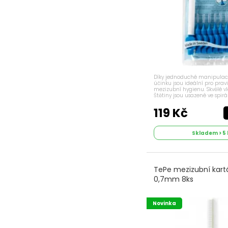
Díky jednoduché manipulac
účinku jsou ideální pro prav
mezizubní hygienu. Skvělé vl
Štětiny jsou usazené ve spirá
který je potažený slabým pl
chránil zubní krček a...
119 Kč
Skladem > 5 
TePe mezizubní kartá
0,7mm 8ks
Novinka