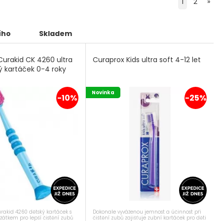
1
2
»
ího
Skladem
Curakid CK 4260 ultra
Curaprox Kids ultra soft 4-12 let
ý kartáček 0-4 roky
Novinka
-10%
-25%
akid 4260 dětský kartáček s
Dokonale vyváženou jemnost a účinnost při
átkem pro lepší čistění zubů
čištění zubů zajišťuje zubní kartáček pro děti