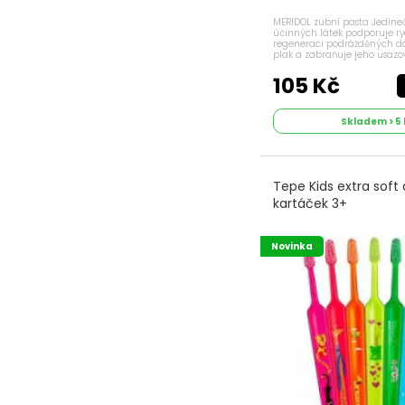
MERIDOL zubní pasta Jedin
účinných látek podporuje r
regeneraci podrážděných dá
plak a zabraňuje jeho usaz
zklidnění zánětu dásní snižuj
dásní zpevňuje tkáň...
105 Kč
Skladem > 5 
Tepe Kids extra soft
kartáček 3+
Novinka