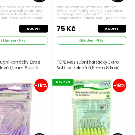
ění zubního plaku mezi zuby.
TePe jednosvazkový kartáček s jemnými
táček se zavádí jemně mezi
štětinami soft, krátkým kulatým zástřihem.
e pohybem dopředu a dozadu,
Kartáček je vhodný na čištění těžko
. Maximální životnost výrobku
dostupných míst. Zánětu dásní, paradentózy
Dávkování 1x denně Příznaky
a mezizubních kazů.
vácení...
č
75 Kč
KOUPIT
KOUPIT
Skladem > 5 ks
Skladem > 5 ks
ubní kartáčky Extra
TEPE Mezizubní kartáčky Extra
ialová 1,1 mm 8 kusů
Soft sv. zelená 0,8 mm 8 kusů
Novinka
-18%
-18%