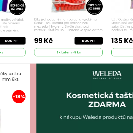
Díky jednoduché manipulaci a vysokému
Užití Odstran
motivy zvířátek.
účinku jsou ideální pro pravidelnou
Mezizubní kar
 hustě osazena
mezizubní hygienu. Skvělé vlastnosti
zuby. Čistí s
tinek.
kartáčku Štětiny jsou usazené ve spirálovitém
neotáčí se jím
ňuje zejména
drátku, který je potažený slabým plastem,
jsou 2 týdny. 
kartáčku lze
aby chránil zubní krček a...
Zánět dásní, kr
99 Kč
135 K
KOUPIT
KOUPIT
ks
Skladem > 5 ks
čky exttra
45 mm 8ks
-18%