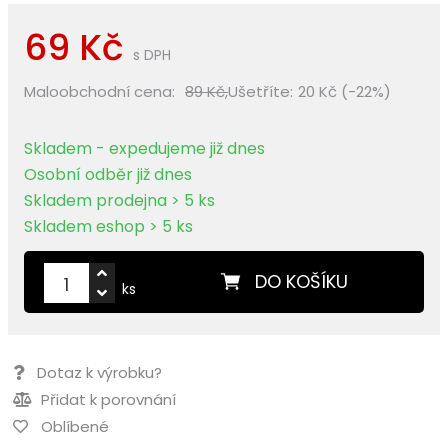
69 Kč
s DPH
Maloobchodní cena:
89 Kč,
Ušetříte:
20 Kč (-22%)
Skladem - expedujeme již dnes
Osobní odběr již dnes
Skladem prodejna > 5 ks
Skladem eshop > 5 ks
DO KOŠÍKU
ks
Dotaz k výrobku?
Přidat k porovnání
Oblíbené