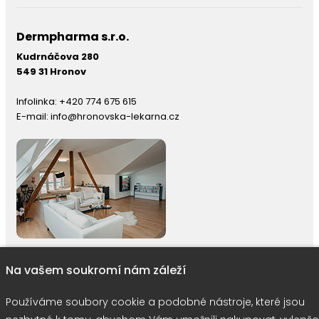
Dermpharma s.r.o.
Kudrnáčova 280
549 31 Hronov
Infolinka:
+420 774 675 615
E-mail:
info@hronovska-lekarna.cz
Na vašem soukromí nám záleží
right © 2026 |
E-shop JEDNIČKY
|
Marketing
DOKTOR ESHOP
&
BA
Používáme soubory cookie a podobné nástroje, které jsou
Používáme soubory cookie