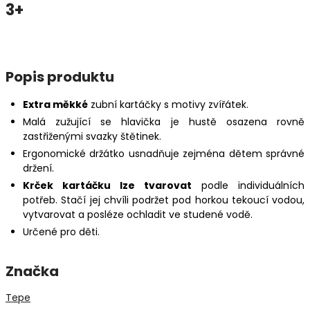
3+
Popis produktu
Extra měkké
zubní kartáčky s motivy zvířátek.
Malá zužující se hlavička je hustě osazena rovně
zastřiženými svazky štětinek.
Ergonomické držátko usnadňuje zejména dětem správné
držení.
Krček kartáčku lze tvarovat
podle individuálních
potřeb. Stačí jej chvíli podržet pod horkou tekoucí vodou,
vytvarovat a posléze ochladit ve studené vodě.
Určené pro děti.
Značka
Tepe