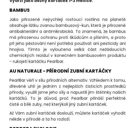
Vydrží jako běžný kartáček 1-3 měsíce.
BAMBUS
Jako přirozeně nejrychleji rostoucí rostlina na planetě
obsahuje látku zvanou bambusový-kun, která je přirozeně
antibakteriální a antimikrobická. To znamená, že bambus
má přirozenou ochranu proti škůdcům a plísním, a proto
při jeho pěstování není potřeba používat ani pesticidy ani
hnojiva. Tímto je vyloučena velká část nežádoucích
chemických reziduí v konečném bambusovém produktu
- rukojeti kartáčku Pearlbar.
AU NATURALE - PŘÍRODNÍ ZUBNÍ KARTÁČKY
PearlBar věří v sílu přírodních alternativ. Vzhledem k tomu,
dřevěné uhlí je jedním z nejlepších čisticích prostředků
přírody, využili jsme jeho síly a napustili jim štětinky našich
kartáčků. To je důvod, proč Pearlbar přináší perfektně
čisté a bílé zuby, než kterýkoli jiný zubní kartáček.
Až Vám zubní kartáček doslouží, můžete kartáček vyhodit
někde v přírodě a ta ho rozloží.