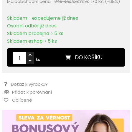
Maloobchodní cena:
249 Kč,
Ušetříte:
170 Kč (-68%)
Skladem - expedujeme již dnes
Osobní odběr již dnes
Skladem prodejna > 5 ks
Skladem eshop > 5 ks
DO KOŠÍKU
ks
Dotaz k výrobku?
Přidat k porovnání
Oblíbené