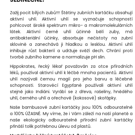
Zažij pocit bílých zubů!!! Štětiny zubních kartáčku obsahují
aktivní uhlí. Aktivní uhlí se vyznačuje schopností
pohlcovat široké spektrum mikro- a makromolekulárních
látek. Aktivní černé uhlí účinně bělí zuby, má
antibakteriální účinky, absorbuje nečistoty na zubní
sklovině a zanechává ji hladkou a lesklou. Aktivní uhlí
inhibuje růst bakterií a udržuje svěží dech. Chrání proti
tvorbě zubního kamene a normalizuje pH slin.
Hippokrates, řecký lékař považován za otce přírodních
léků, používal aktivní uhlí k léčbě mnoha pacientů. Aktivní
uhlí nazývali černou magií pro jeho barvu a léčebné
schopnosti. Starověcí Egypťané používali aktivní uhlí
stejně jako Indiáni. Vyrábí se z dřeva, rašeliny, hnědého
uhlí, černého uhlí a ořechové (kokosové) skořápky.
Naše bambusové zubní kartáčky jsou 100% odbouratelné
a 100% ÚŽASNÉ. My víme, že i Vám záleží na naší planetě a
naše ekologicky odbouratelné přírodní zubní kartáčky
přináší tolik potřebnou úlevu od plastů.