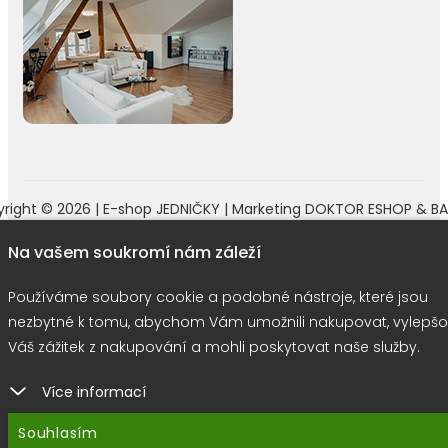
right © 2026 |
E-shop JEDNIČKY
|
Marketing
DOKTOR ESHOP
&
BA
Používáme soubory cookie
Na vašem soukromí nám záleží
Používáme soubory cookie a podobné nástroje, které jsou
nezbytné k tomu, abychom Vám umožnili nakupovat, vylepšo
Váš zážitek z nakupování a mohli poskytovat naše služby.
Více informací
Souhlasím