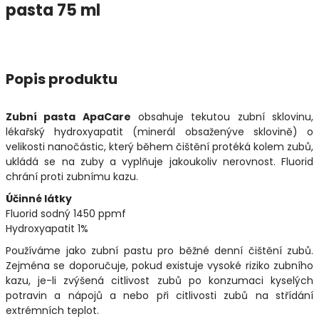
pasta 75 ml
Popis produktu
Zubní pasta ApaCare
obsahuje tekutou zubní sklovinu,
lékařský hydroxyapatit (minerál obsaženýve sklovině) o
velikosti nanočástic, který během čištění protéká kolem zubů,
ukládá se na zuby a vyplňuje jakoukoliv nerovnost. Fluorid
chrání proti zubnímu kazu.
Účinné látky
Fluorid sodný 1450 ppmf
Hydroxyapatit 1%
Používáme jako zubní pastu pro běžné denní čištění zubů.
Zejména se doporučuje, pokud existuje vysoké riziko zubního
kazu, je-li zvýšená citlivost zubů po konzumaci kyselých
potravin a nápojů a nebo při citlivosti zubů na střídání
extrémních teplot.