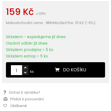
159 Kč
s DPH
Maloobchodní cena:
169 Kč,
Ušetříte:
10 Kč (-6%)
Skladem - expedujeme již dnes
Osobní odběr již dnes
Skladem prodejna > 5 ks
Skladem eshop > 5 ks
DO KOŠÍKU
ks
Dotaz k výrobku?
Přidat k porovnání
Oblíbené