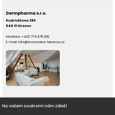
Dermpharma s.r.o.
Kudrnáčova 280
549 31 Hronov
Infolinka:
+420 774 675 615
E-mail:
info@hronovska-lekarna.cz
Na vašem soukromí nám záleží
right © 2026 |
E-shop JEDNIČKY
|
Marketing
DOKTOR ESHOP
&
BA
Používáme soubory cookie