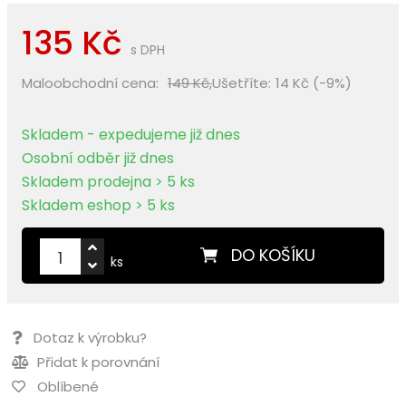
135 Kč
s DPH
Maloobchodní cena:
149 Kč,
Ušetříte:
14 Kč (-9%)
Skladem - expedujeme již dnes
Osobní odběr již dnes
Skladem prodejna > 5 ks
Skladem eshop > 5 ks
DO KOŠÍKU
ks
Dotaz k výrobku?
Přidat k porovnání
Oblíbené