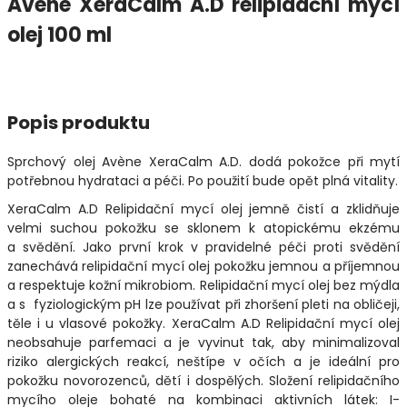
Avene XeraCalm A.D relipidační mycí
olej 100 ml
Popis produktu
Sprchový olej Avène XeraCalm A.D. dodá pokožce při mytí
potřebnou hydrataci a péči. Po použití bude opět plná vitality.
XeraCalm A.D Relipidační mycí olej jemně čistí a zklidňuje
velmi suchou pokožku se sklonem k atopickému ekzému
a svědění. Jako první krok v pravidelné péči proti svědění
zanechává relipidační mycí olej pokožku jemnou a příjemnou
a respektuje kožní mikrobiom. Relipidační mycí olej bez mýdla
a s fyziologickým pH lze používat při zhoršení pleti na obličeji,
těle i u vlasové pokožky. XeraCalm A.D Relipidační mycí olej
neobsahuje parfemaci a je vyvinut tak, aby minimalizoval
riziko alergických reakcí, neštípe v očích a je ideální pro
pokožku novorozenců, dětí i dospělých. Složení relipidačního
mycího oleje bohaté na kombinaci aktivních látek: I-