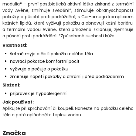
modulia® – první postbiotická aktivní látka získaná z termální
vody Avène, zmírňuje svědění*, stimuluje obranyschopnost
pokožky a působí proti podráždění; s Cer-omega komplexem
kožních lipidů, které vyživují pokožku a obnovují kožní bariéru,
a termální vodou Avène, která přirozeně zklidňuje, zjemňuje
a působí proti podráždění. *Způsobené suchostí kůže
Vlastnosti:
šetrně myje a čistí pokožku celého těla
navrací pokožce komfortní pocit
vyživuje a pečuje o pokožku
zmírňuje napětí pokožky a chrání ji před podrážděním
Složení:
přípravek je hypoalergenní
Jak používat:
Aplikujte při sprchování či koupeli. Naneste na pokožku celého
těla a poté opláchněte teplou vodou.
Značka