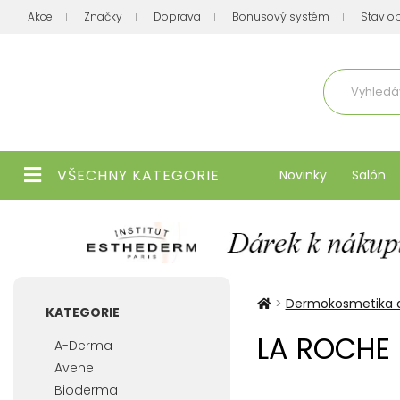
Akce
Značky
Doprava
Bonusový systém
Stav o
Aktuálně
VŠECHNY KATEGORIE
Novinky
Salón
>
Dermokosmetika d
KATEGORIE
LA ROCHE 
A-Derma
Avene
Bioderma