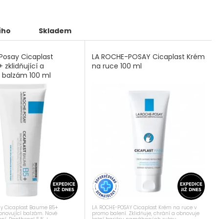
ího
Skladem
Posay Cicaplast
LA ROCHE-POSAY Cicaplast Krém
zklidňující a
na ruce 100 ml
í balzám 100 ml
ay Cicaplast Baume B5+
LA ROCHE-POSAY Cicaplast Krém na ruce v
obnovující balzám. Nové
promo balení. Zklidňuje, chrání a obnovuje