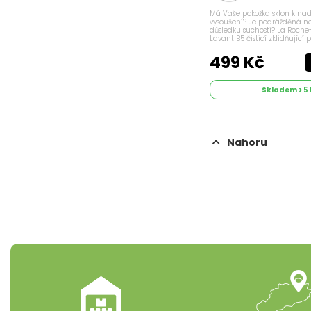
Má Vaše pokožka sklon k n
vysoušení? Je podrážděná ne
důsledku suchosti? La Roche
Lavant B5 čisticí zklidňující p
tvořen ultra-jemnou formulí
panthenolem, která nevysuš
499 Kč
pokožce...
Skladem > 5 
Nahoru