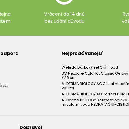
ejna
Vrácení do 14 dnů
Ry
ístem
bez udání důvodu
va
 Podpora
Nejprodávanější
Weleda Dárkový set Skin Food
3M Nexcare ColdHot Classic Gelový 
x 26 cm
A-DERMA BIOLOGY AC Čisticí micelá
návky
200 ml
A-DERMA BIOLOGY AC Perfect Fluid H
A-Derma BIOLOGY Dermatologická
micelární voda HYDRATAČNÍ-ČISTICÍ
Dopravci