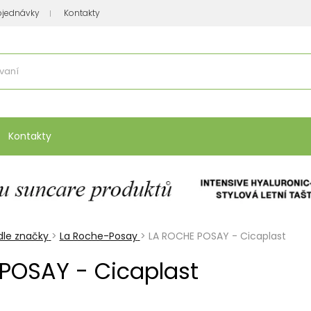
bjednávky
Kontakty
se nakupuje
:
Vitamíny, minerály
Přípravky na atopický ekzém
Bio kos
Kontakty
le značky
>
La Roche-Posay
>
LA ROCHE POSAY - Cicaplast
POSAY - Cicaplast