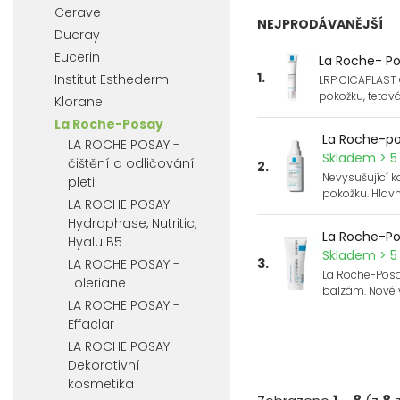
Cerave
NEJPRODÁVANĚJŠÍ
Ducray
Eucerin
La Roche- Po
1.
Institut Esthederm
LRP CICAPLAST 
pokožku, tetová
Klorane
La Roche-Posay
La Roche-posa
LA ROCHE POSAY -
Skladem > 5 
čištění a odličování
2.
Nevysušující 
pleti
pokožku. Hlav
LA ROCHE POSAY -
Hydraphase, Nutritic,
La Roche-Pos
Hyalu B5
Skladem > 5 
3.
LA ROCHE POSAY -
La Roche-Posa
Toleriane
balzám. Nové v
LA ROCHE POSAY -
Effaclar
LA ROCHE POSAY -
Dekorativní
kosmetika