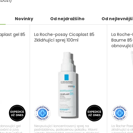
boží)
Novinky
Od nejdražšího
Od nejlevnějš
plast gel B5
La Roche-posay Cicaplast B5
La Roche-
Zklidňující sprej 100ml
Baume B5+ 
obnovujíc
Nevysušující koncentrovaný sprej na
La Roche-Pos
obnovující gel
podrážděnou, poškozenou pokožku. Hlavní
zklidňující a 
vání a jizvy