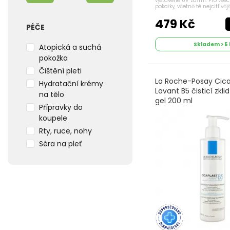
vystavené UV zářrní. Pro všec
pokožky, včetně té nejcitlivěj
uklidňuje díky termální vod
a Panthenolu 5%. ...
479 Kč
PÉČE
Skladem > 5 
Atopická a suchá
pokožka
Čištění pleti
La Roche-Posay Cica
Hydratační krémy
Lavant B5 čisticí zkli
na tělo
gel 200 ml
Přípravky do
koupele
Rty, ruce, nohy
Séra na pleť