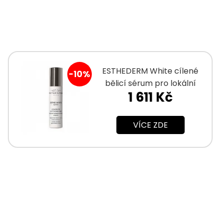
ESTHEDERM White cílené
-10%
bělicí sérum pro lokální
1 611 Kč
použití 9 ml
VÍCE ZDE