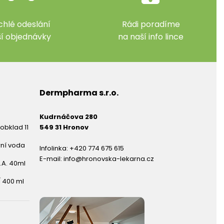
chlé odeslání
Rádi poradíme
ší objednávky
na naší info lince
Dermpharma s.r.o.
Kudrnáčova 280
obklad 11
549 31 Hronov
rní voda
Infolinka:
+420 774 675 615
E-mail:
info@hronovska-lekarna.cz
.A. 40ml
 400 ml