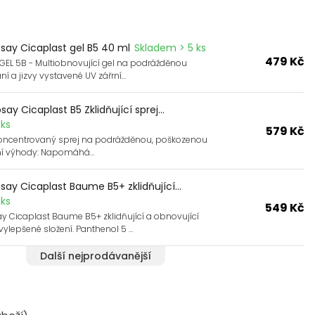
say Cicaplast gel B5 40 ml
Skladem > 5 ks
479 Kč
GEL 5B - Multiobnovující gel na podrážděnou
ní a jizvy vystavené UV zářrní…
y Cicaplast B5 Zklidňující sprej...
ks
579 Kč
koncentrovaný sprej na podrážděnou, poškozenou
ní výhody: Napomáhá…
ay Cicaplast Baume B5+ zklidňující...
ks
549 Kč
y Cicaplast Baume B5+ zklidňující a obnovující
ylepšené složení. Panthenol 5 …
Další nejprodávanější