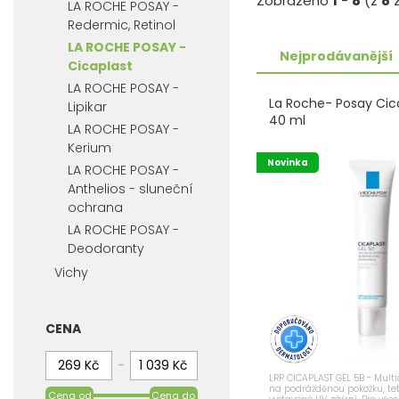
Zobrazeno
1
-
8
(z
8
z
LA ROCHE POSAY -
Redermic, Retinol
LA ROCHE POSAY -
Nejprodávanější
Cicaplast
LA ROCHE POSAY -
La Roche- Posay Cica
Lipikar
40 ml
LA ROCHE POSAY -
Kerium
Novinka
LA ROCHE POSAY -
Anthelios - sluneční
ochrana
LA ROCHE POSAY -
Deodoranty
Vichy
CENA
-
LRP CICAPLAST GEL 5B - Multi
na podrážděnou pokožku, teto
Cena od
Cena do