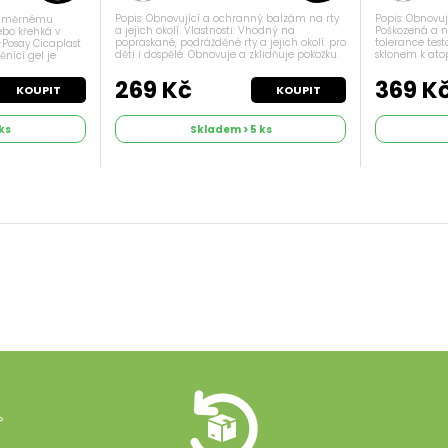
Popis: Obnovující a ochranný balzám na rty
Popis: Obnovu
adměrnému
a jejich okolí. Vlastnosti: Vhodný na
Poškozená a 
bo křehká v
popraskané, podrážděné rty a jejich okolí. pro
tolerance test
-Posay Cicaplast
děti i dospělé. Obnovuje a zklidňuje pokožku.
sklonem k ato
ěnící gel je
Obsahuje MP lipidy, panthenol pro
parfemace. Zk
 s 5%
okamžitou únavu. Použití: Dle...
bariéru pokožk
uje a dopřeje
269 Kč
369 K
KOUPIT
KOUPIT
ks
Skladem > 5 ks