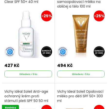
Clear SPF 50+ 40 ml
samoopalovací mléko na
obličej a tělo 100 ml
-25%
-25%
427 Kč
494 Kč
Skladem > 5 ks
Skladem > 5 ks
Vichy Idéal Soleil Anti-age
Vichy Ideal Soleil Opalovací
ochranný krém proti
mléko pro děti SPF 50+ 300
stárnutí pleti SPF 50 50 ml
ml
Novinka