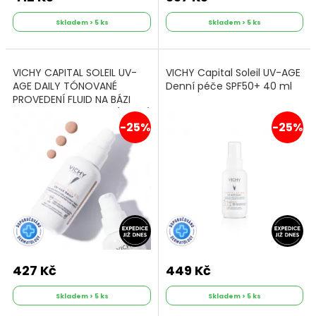
Skladem > 5 ks
Skladem > 5 ks
VICHY CAPITAL SOLEIL UV-
VICHY Capital Soleil UV-AGE
AGE DAILY TÓNOVANÉ
Denní péče SPF50+ 40 ml
PROVEDENÍ FLUID NA BÁZI
VODY PROTI FOTOSTÁRNUTÍ
SPF 50+ 40 ml
-25%
-25%
427 Kč
449 Kč
Skladem > 5 ks
Skladem > 5 ks