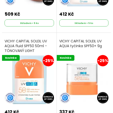
509 Kč
412 Kč
Skladem > 5 ks
Skladem > 5 ks
VICHY CAPITAL SOLEIL UV
VICHY CAPITAL SOLEIL UV
AQUA fluid SPF50 50ml -
AQUA tyčinka SPF50+ 9g
TÓNOVANÝ LIGHT
Novinka
Novinka
-25%
-25%
412 Kč
337 Kč