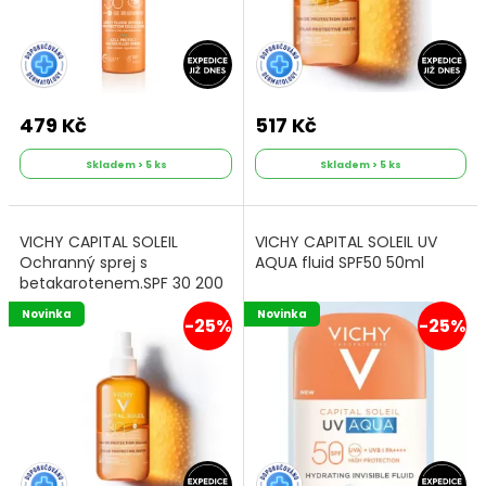
479 Kč
517 Kč
Skladem > 5 ks
Skladem > 5 ks
VICHY CAPITAL SOLEIL
VICHY CAPITAL SOLEIL UV
Ochranný sprej s
AQUA fluid SPF50 50ml
betakarotenem.SPF 30 200
ml
Novinka
Novinka
-25%
-25%