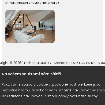
E-mail:
info@hronovska-lekarna.cz
right © 2026 |
E-shop JEDNIČKY
|
Marketing
DOKTOR ESHOP
&
BA
Používáme soubory cookie
Na vašem soukromí nám záleží
Používáme soubory cookie a podobné nástroje, které jsou
nezbytné k tomu, abychom Vám umožnili nakupovat, vylepšo
Váš zážitek z nakupování a mohli poskytovat naše služby.