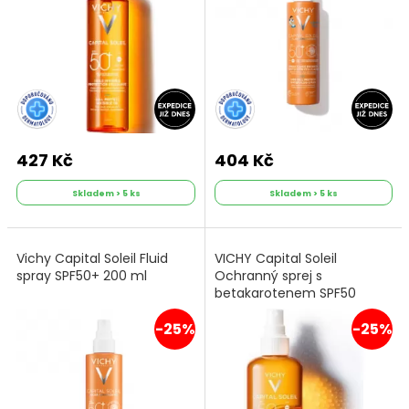
427 Kč
404 Kč
Skladem > 5 ks
Skladem > 5 ks
Vichy Capital Soleil Fluid
VICHY Capital Soleil
spray SPF50+ 200 ml
Ochranný sprej s
betakarotenem SPF50
200ml
-25%
-25%