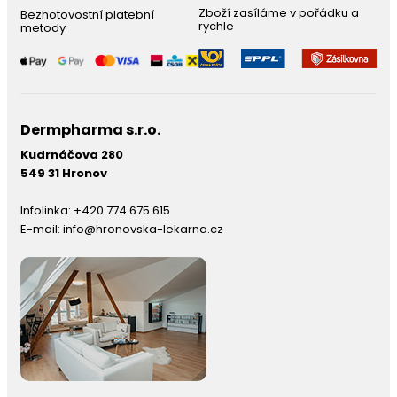
Zboží zasíláme v pořádku a
Bezhotovostní platební
rychle
metody
Dermpharma s.r.o.
Kudrnáčova 280
549 31 Hronov
Infolinka:
+420 774 675 615
E-mail:
info@hronovska-lekarna.cz