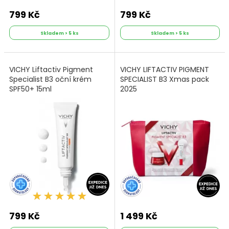
799 Kč
799 Kč
Skladem > 5 ks
Skladem > 5 ks
VICHY Liftactiv Pigment
VICHY LIFTACTIV PIGMENT
Specialist B3 oční krém
SPECIALIST B3 Xmas pack
SPF50+ 15ml
2025
799 Kč
1 499 Kč