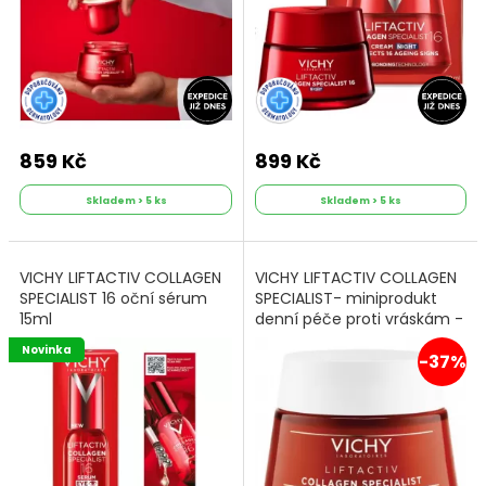
859 Kč
899 Kč
Skladem > 5 ks
Skladem > 5 ks
VICHY LIFTACTIV COLLAGEN
VICHY LIFTACTIV COLLAGEN
SPECIALIST 16 oční sérum
SPECIALIST- miniprodukt
15ml
denní péče proti vráskám -
15 ml
Novinka
-37%