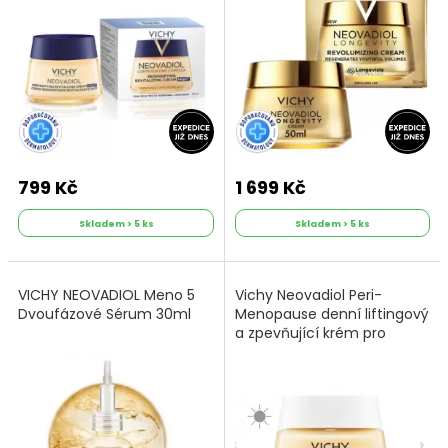
799 Kč
1 699 Kč
Skladem > 5 ks
Skladem > 5 ks
VICHY NEOVADIOL Meno 5
Vichy Neovadiol Peri-
Dvoufázové Sérum 30ml
Menopause denní liftingový
a zpevňující krém pro
normální až smíšenou pleť
50 ml