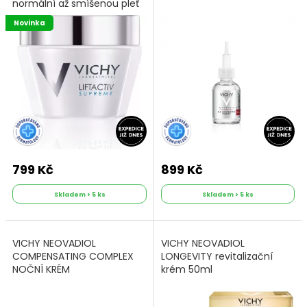
normální až smíšenou pleť
50 ml
Novinka
799 Kč
899 Kč
Skladem > 5 ks
Skladem > 5 ks
VICHY NEOVADIOL
VICHY NEOVADIOL
COMPENSATING COMPLEX
LONGEVITY revitalizační
NOČNÍ KRÉM
krém 50ml