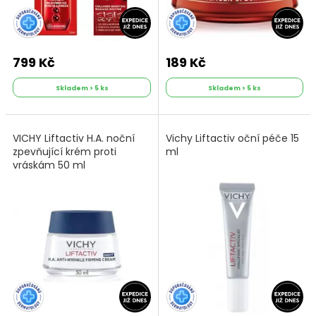
799 Kč
189 Kč
Skladem > 5 ks
Skladem > 5 ks
VICHY Liftactiv H.A. noční
Vichy Liftactiv oční péče 15
zpevňující krém proti
ml
vráskám 50 ml