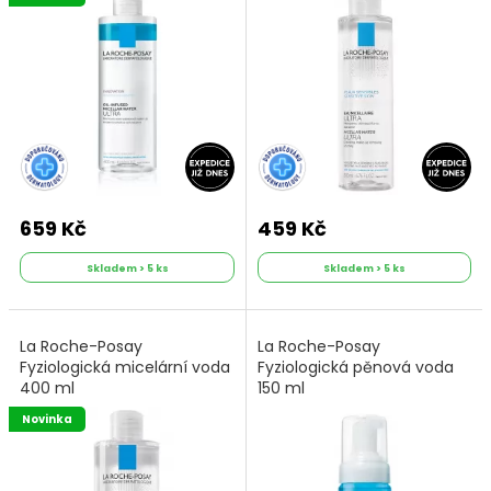
659 Kč
459 Kč
Skladem > 5 ks
Skladem > 5 ks
La Roche-Posay
La Roche-Posay
Fyziologická micelární voda
Fyziologická pěnová voda
400 ml
150 ml
Novinka