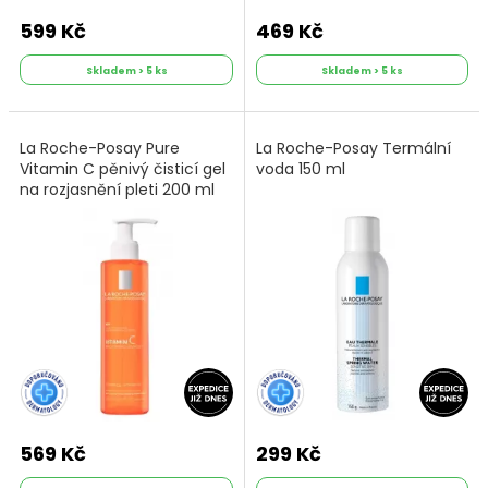
599 Kč
469 Kč
Skladem > 5 ks
Skladem > 5 ks
La Roche-Posay Pure
La Roche-Posay Termální
Vitamin C pěnivý čisticí gel
voda 150 ml
na rozjasnění pleti 200 ml
569 Kč
299 Kč