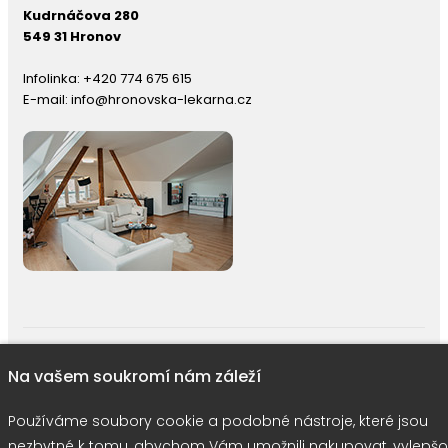
Kudrnáčova 280
549 31 Hronov
Infolinka:
+420 774 675 615
E-mail:
info@hronovska-lekarna.cz
right © 2026 |
E-shop JEDNIČKY
|
Marketing
DOKTOR ESHOP
&
BA
Na vašem soukromí nám záleží
Používáme soubory cookie
Používáme soubory cookie a podobné nástroje, které jsou
nezbytné k tomu, abychom Vám umožnili nakupovat, vylepšo