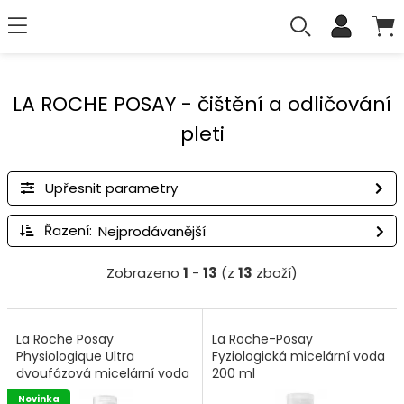
LA ROCHE POSAY - čištění a odličování
pleti
Upřesnit parametry
Řazení:
Zobrazeno
1
-
13
(z
13
zboží)
La Roche Posay
La Roche-Posay
Physiologique Ultra
Fyziologická micelární voda
dvoufázová micelární voda
200 ml
400 ml
Novinka