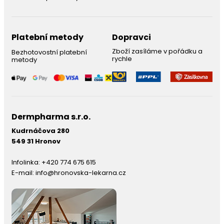
Platební metody
Dopravci
Zboží zasíláme v pořádku a
Bezhotovostní platební
rychle
metody
Dermpharma s.r.o.
Kudrnáčova 280
549 31 Hronov
Infolinka:
+420 774 675 615
E-mail:
info@hronovska-lekarna.cz