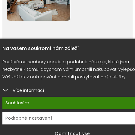
right © 2026 |
E-shop JEDNIČKY
|
Marketing
DOKTOR ESHOP
&
BA
Na vašem soukromí nám záleží
Používáme soubory cookie
Používáme soubory cookie a podobné nástroje, které jsou
nezbytné k tomu, abychom Vám umožnili nakupovat, vylepšo
Váš zážitek z nakupování a mohli poskytovat naše služby.
Více informací
Souhlasím
Podrobné nastavení
Odmítnout vše