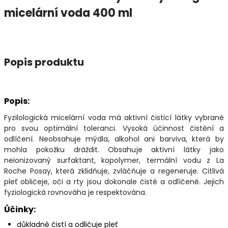
micelární voda 400 ml
Popis produktu
Popis:
Fyzilologická micelární voda má aktivní čisticí látky vybrané
pro svou optimální toleranci. Vysoká účinnost čistění a
odlíčení. Neobsahuje mýdla, alkohol ani barviva, která by
mohla pokožku dráždit. Obsahuje aktivní látky jako
neionizovaný surfaktant, kopolymer, termální vodu z La
Roche Posay, která zklidňuje, zvláčňuje a regeneruje. Citlivá
pleť obličeje, oči a rty jsou dokonale čisté a odlíčené. Jejich
fyziologická rovnováha je respektována.
Účinky:
důkladně čistí a odličuje pleť