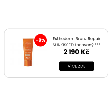
Esthederm Bronz Repair
-8%
SUNKISSED tonovaný ***
2 190 Kč
protivráskový krém 50 ml
VÍCE ZDE