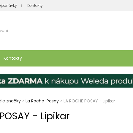
bjednávky
Kontakty
se nakupuje
:
Vitamíny, minerály
Přípravky na atopický ekzém
Bio kos
Kontakty
le značky
>
La Roche-Posay
>
LA ROCHE POSAY - Lipikar
POSAY - Lipikar