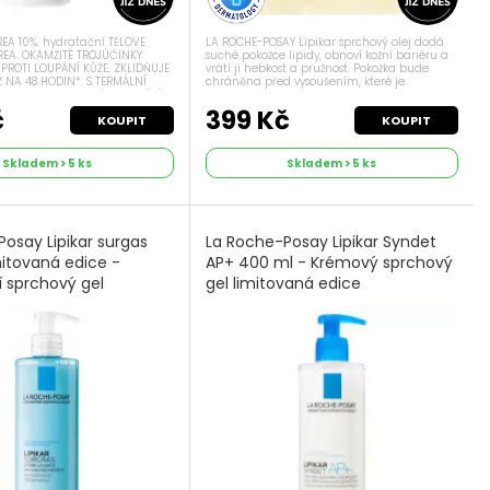
REA 10%. hydratační TĚLOVÉ
LA ROCHE-POSAY Lipikar sprchový olej dodá
REA. OKAMŽITÉ TROJÚČINKY:
suché pokožce lipidy, obnoví kožní bariéru a
, PROTI LOUPÁNÍ KŮŽE. ZKLIDŇUJE
vrátí ji hebkost a pružnost. Pokožka bude
 NA 48 HODIN*. S TERMÁLNÍ
chráněna před vysoušením, které je
CHE-POSAY. PRO DĚTI, DOSPĚLÉ I
způsobeno tvrdou vodou. Olej má neutrální
itě pomohou snížit...
pH a jeho čistící složky jsou vybrány...
č
399 Kč
KOUPIT
KOUPIT
Skladem > 5 ks
Skladem > 5 ks
osay Lipikar surgas
La Roche-Posay Lipikar Syndet
mitovaná edice -
AP+ 400 ml - Krémový sprchový
í sprchový gel
gel limitovaná edice