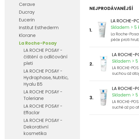
Cerave
NEJPRODÁVANĚJŠÍ
Ducray
Eucerin
LA ROCHE-POS
Skladem > 5 
Institut Esthederm
1.
La Roche-Posay 
Klorane
péče proti hrub
La Roche-Posay
LA ROCHE POSAY -
LA ROCHE-PO
čištění a odličování
Skladem > 5 
pleti
2.
LA ROCHE-POSA
LA ROCHE POSAY -
suchou až ato
Hydraphase, Nutritic,
Hyalu B5
LA ROCHE-PO
LA ROCHE POSAY -
Skladem > 5 
3.
Toleriane
LA ROCHE-POSA
LA ROCHE POSAY -
suché až po a
Effaclar
LA ROCHE POSAY -
Dekorativní
kosmetika