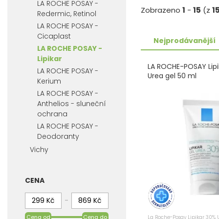
LA ROCHE POSAY -
Zobrazeno
1
-
15
(z
1
Redermic, Retinol
LA ROCHE POSAY -
Cicaplast
Nejprodávanější
LA ROCHE POSAY -
Lipikar
LA ROCHE-POSAY Lipi
LA ROCHE POSAY -
Urea gel 50 ml
Kerium
LA ROCHE POSAY -
Anthelios - sluneční
ochrana
LA ROCHE POSAY -
Deodoranty
Vichy
CENA
-
Cena od
Cena do
La Roche-Posay Lipikar 30% U