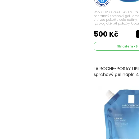
Popis: LIPIKAR GEL LAVANT, zkl
ochranný sprchový gel, jemn
citlivou pokožku celé rodiny.
fyziologické pH pokožky. Obsa
niacinamid a relipidační más
které pomáhají při obnově kož
500 Kč
Skladem > 5 
LA ROCHE-POSAY LIPI
sprchový gel náplň 