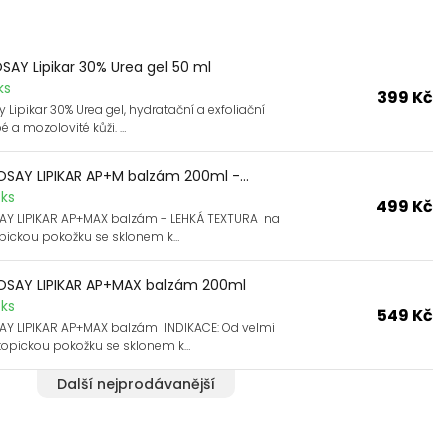
AY Lipikar 30% Urea gel 50 ml
ks
399 Kč
Lipikar 30% Urea gel, hydratační a exfoliační
é a mozolovité kůži. …
SAY LIPIKAR AP+M balzám 200ml -...
ks
499 Kč
Y LIPIKAR AP+MAX balzám - LEHKÁ TEXTURA na
pickou pokožku se sklonem k…
SAY LIPIKAR AP+MAX balzám 200ml
ks
549 Kč
Y LIPIKAR AP+MAX balzám INDIKACE: Od velmi
topickou pokožku se sklonem k…
Další nejprodávanější