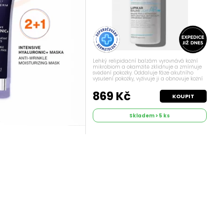
Lehký relipidační balzám vyrovnává kožní
mikrobiom a okamžitě zklidňuje a zmírňuje
svědění pokožky. Oddaluje fáze akutního
vysušení pokožky, vyživuje ji a obnovuje kožní
bariéru. Je vhodný pro kojence, děti a
dospělé s velmi suchou pokožkou se...
869 Kč
KOUPIT
Skladem > 5 ks