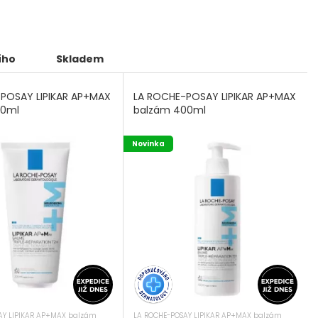
ího
Skladem
POSAY LIPIKAR AP+MAX
LA ROCHE-POSAY LIPIKAR AP+MAX
00ml
balzám 400ml
Novinka
AY LIPIKAR AP+MAX balzám
LA ROCHE-POSAY LIPIKAR AP+MAX balzám