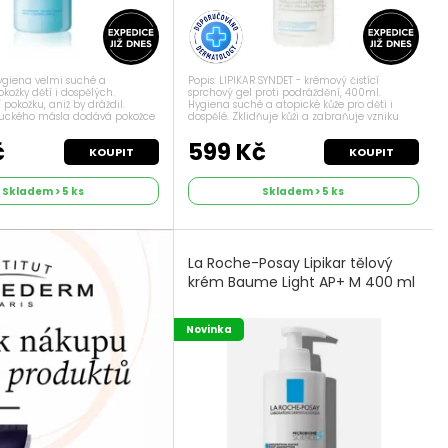
giena velmi suché a
Popis: LIPIKAR SYNDET - krémový čistící
kožky dětí i dospělých.
sprchový gel proti podráždění, 400ml.
í pokožku, aniž by dráždil.
Hygiena suché a atopické kůže pro děti i
uckého másla dodává pokožce
dospělé. Zklidňuje kůži a zabraňuje vzniku
, respektuje tak její přirozený
podráždění. Bez parfému a konzervantů.
. Komplex EDTA, který
č
599 Kč
KOUPIT
KOUPIT
Skladem > 5 ks
Skladem > 5 ks
La Roche-Posay Lipikar tělový
krém Baume Light AP+ M 400 ml
Novinka