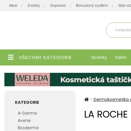
Akce
Značky
Doprava
Bonusový systém
Stav o
Aktuálně
VŠECHNY KATEGORIE
Novinky
Salón
>
Dermokosmetika d
KATEGORIE
LA ROCHE 
A-Derma
Avene
Bioderma