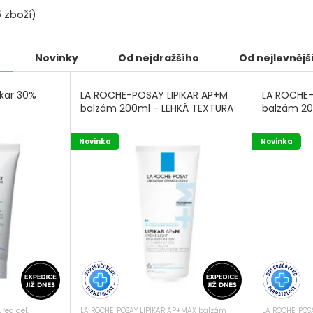
5
zboží)
Novinky
Od nejdražšího
Od nejlevnějš
kar 30%
LA ROCHE-POSAY LIPIKAR AP+M
LA ROCHE-
balzám 200ml - LEHKÁ TEXTURA
balzám 2
Novinka
Novinka
LA ROCHE-POSAY LIPIKAR AP+MAX balzám -
LA ROCHE-POS
rea gel,