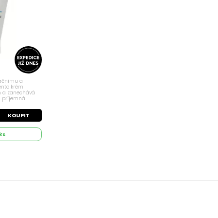
ačnímu a
ento krém
lm a zanechává
i příjemná
ebává a
ilm. Ozdravuje a
KOUPIT
ks