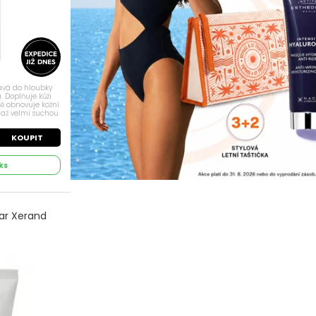
ává do hloubky
u. Doplňuje kůži
ě obnovuje kožní
 až velmi suchou
huje bambucké
KOUPIT
ks
ar Xerand