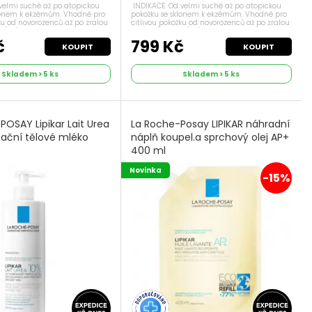
velmi suché až po atopickou
INDIKACE: Od velmi suché až po atopickou
klonem k ekzémům. Vhodné pro
pokožku se sklonem k ekzémům. Vhodné pro
ku od novorozenců až po zralou
citlivou pokožku od novorozenců až po zralou
VÁ VĚDA: La Roche-Posay
pleť. PRŮLOMOVÁ VĚDA: La Roche-Posay
avuje komplex AP+M nové...
poprvé představuje komplex AP+M nové...
č
799 Kč
KOUPIT
KOUPIT
Skladem > 5 ks
Skladem > 5 ks
OSAY Lipikar Lait Urea
La Roche-Posay LIPIKAR náhradní
tační tělové mléko
náplň koupel.a sprchový olej AP+
400 ml
Novinka
-15%