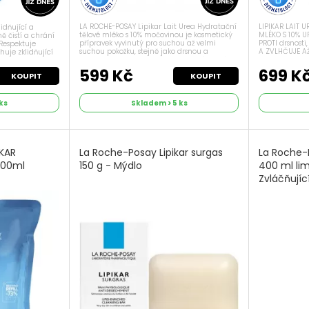
LA ROCHE-POSAY Lipikar Lait Urea Hydratační
LIPIKAR LAIT U
idňující a
tělové mléko s 10% močovinou je kosmetický
MLÉKO S 10% U
ě čistí a chrání
přípravek vyvinutý pro suchou až velmi
PROTI drsnosti
 Respektuje
suchou pokožku, stejně jako drsnou a
A ZVLHČUJE AŽ
huje zklidňující
sklonem ke zrohovatění. Hydratační tělové
VODOU Z LA RO
lo z karité,
mléko LA ROCHE-POSAY Lipikar Lait Urea...
SENIORY. Okamž
ní...
599 Kč
699 K
KOUPIT
KOUPIT
ks
Skladem > 5 ks
KAR
La Roche-Posay Lipikar surgas
La Roche-P
400ml
150 g - Mýdlo
400 ml li
Zvláčňujíc