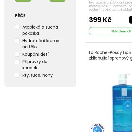
hydratační a exfoliační péče
mozolovité kůži. Intenzivní 
suché, hrubé a ztvrdlé oblas
mozoly a otlaky. Výhody pr
PÉČE
a dlouhotrvající uklidňující...
399 Kč
Atopická a suchá
Skladem > 5 
pokožka
Hydratační krémy
na tělo
La Roche-Posay Lipik
Koupání dětí
zklidňující sprchový 
Přípravky do
koupele
Rty, ruce, nohy