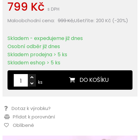
799 Kč
s DPH
Maloobchodní cena:
999 Kč,
Ušetříte:
200 Kč (-20%)
Skladem - expedujeme již dnes
Osobní odběr již dnes
Skladem prodejna > 5 ks
Skladem eshop > 5 ks
DO KOŠÍKU
ks
Dotaz k výrobku?
Přidat k porovnání
Oblíbené