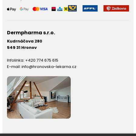
Dermpharma s.r.o.
Kudrnáčova 280
549 31 Hronov
Infolinka:
+420 774 675 615
E-mail:
info@hronovska-lekarna.cz