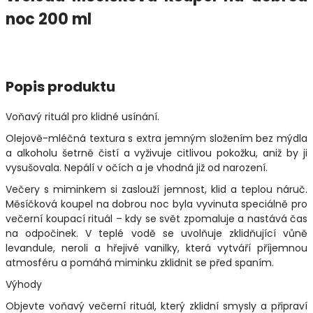
noc 200 ml
Popis produktu
Voňavý rituál pro klidné usínání.
Olejově-mléčná textura s extra jemným složením bez mýdla
a alkoholu šetrně čistí a vyživuje citlivou pokožku, aniž by ji
vysušovala. Nepálí v očích a je vhodná již od narození.
Večery s miminkem si zaslouží jemnost, klid a teplou náruč.
Měsíčková koupel na dobrou noc byla vyvinuta speciálně pro
večerní koupací rituál – kdy se svět zpomaluje a nastává čas
na odpočinek. V teplé vodě se uvolňuje zklidňující vůně
levandule, neroli a hřejivé vanilky, která vytváří příjemnou
atmosféru a pomáhá miminku zklidnit se před spaním.
Výhody
Objevte voňavý večerní rituál, který zklidní smysly a připraví