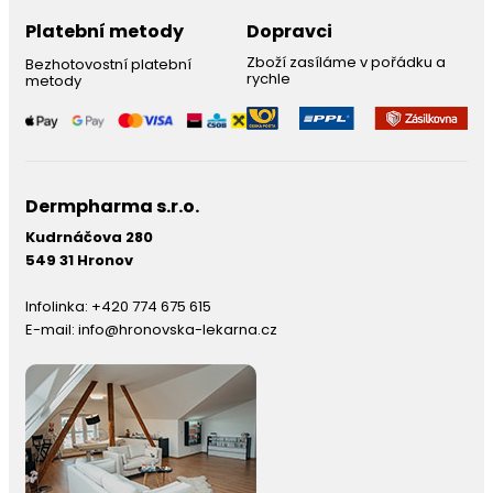
Platební metody
Dopravci
Zboží zasíláme v pořádku a
Bezhotovostní platební
rychle
metody
Dermpharma s.r.o.
Kudrnáčova 280
549 31 Hronov
Infolinka:
+420 774 675 615
E-mail:
info@hronovska-lekarna.cz