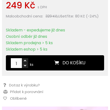
249 Kč
s DPH
Maloobchodní cena:
329 Kč,
Ušetříte:
80 Kč (-24%)
Skladem - expedujeme již dnes
Osobní odběr již dnes
Skladem prodejna > 5 ks
Skladem eshop > 5 ks
DO KOŠÍKU
ks
Dotaz k výrobku?
Přidat k porovnání
Oblíbené