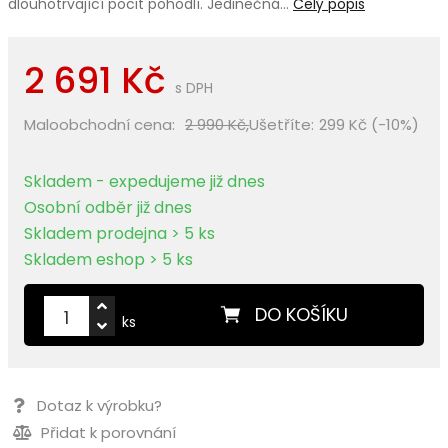
dlouhotrvající pocit pohodlí. Jedinečná…
Celý popis
2 691 Kč
s DPH
Maloobchodní cena:
2 990 Kč,
Ušetříte:
299 Kč (-10%)
Skladem - expedujeme již dnes
Osobní odběr již dnes
Skladem prodejna > 5 ks
Skladem eshop > 5 ks
DO KOŠÍKU
ks
Dotaz k výrobku?
Přidat k porovnání