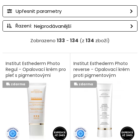
Upřesnit parametry
Řazení:
Zobrazeno
133
-
134
(z
134
zboží)
Institut Esthederm Photo
Institut Esthederm Photo
Regul - Opalovací krém pro
reverse - Opalovací krém
pleť s pigmentovými
proti pigmentovým
skvrnami 50ml
skvrnám 50ml
zdarma
zdarma