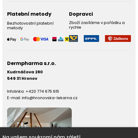
Platební metody
Dopravci
Zboží zasíláme v pořádku a
Bezhotovostní platební
rychle
metody
Dermpharma s.r.o.
Kudrnáčova 280
549 31 Hronov
Infolinka:
+420 774 675 615
E-mail:
info@hronovska-lekarna.cz
Na vašem soukromí nám záleží