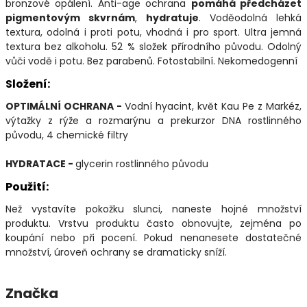
bronzové opálení. Anti-age ochrana
pomáhá předcházet
pigmentovým skvrnám
,
hydratuje
. Voděodolná lehká
textura, odolná i proti potu, vhodná i pro sport. Ultra jemná
textura bez alkoholu. 52 % složek přírodního původu. Odolný
vůči vodě i potu. Bez parabenů. Fotostabilní. Nekomedogenní
Složení:
OPTIMÁLNÍ OCHRANA -
Vodní hyacint, květ Kau Pe z Markéz,
výtažky z rýže a rozmarýnu a prekurzor DNA rostlinného
původu, 4 chemické filtry
HYDRATACE -
glycerin rostlinného původu
Použití:
Než vystavíte pokožku slunci, naneste hojné množství
produktu. Vrstvu produktu často obnovujte, zejména po
koupání nebo při pocení. Pokud nenanesete dostatečné
množství, úroveň ochrany se dramaticky sníží.
Značka