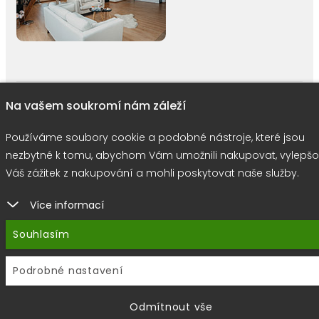
right © 2026 |
E-shop JEDNIČKY
|
Marketing
DOKTOR ESHOP
&
BA
Na vašem soukromí nám záleží
Používáme soubory cookie
Používáme soubory cookie a podobné nástroje, které jsou
nezbytné k tomu, abychom Vám umožnili nakupovat, vylepšo
Váš zážitek z nakupování a mohli poskytovat naše služby.
Více informací
Souhlasím
Podrobné nastavení
Odmítnout vše