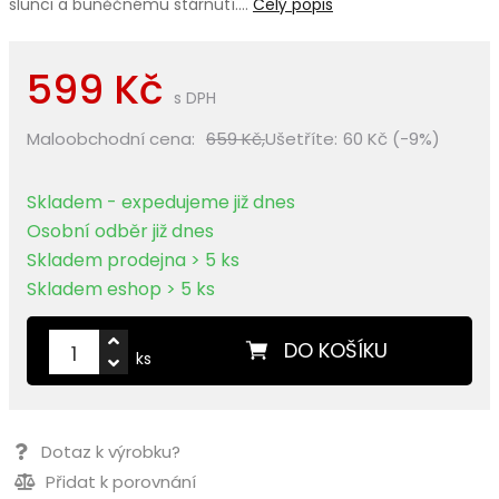
slunci a buněčnému stárnutí.…
Celý popis
599 Kč
s DPH
Maloobchodní cena:
659 Kč,
Ušetříte:
60 Kč (-9%)
Skladem - expedujeme již dnes
Osobní odběr již dnes
Skladem prodejna > 5 ks
Skladem eshop > 5 ks
DO KOŠÍKU
ks
Dotaz k výrobku?
Přidat k porovnání