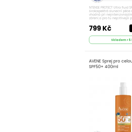
Opalovací krémy
NTENSE PROTECT Ultra fluid S
na obličej
širokospektrá sluneční péče n
vhodná při nejintenzivnějš
Opalovací krémy
záření a pro tu nejcitlivější 
VYSOKÁ OCHRANA: Tato péče
na tělo
TriAsorB, širokospektrální filtr, 
799 Kč
Opalovací krémy
pro děti
Skladem > 5 
pigmentové skvrny
Pudry
Rty, ruce, nohy
AVENE Sprej pro celo
Samoopalovací
SPF50+ 400ml
krémy, pudry
Institut Esthederm
Séra na pleť
Vrásky