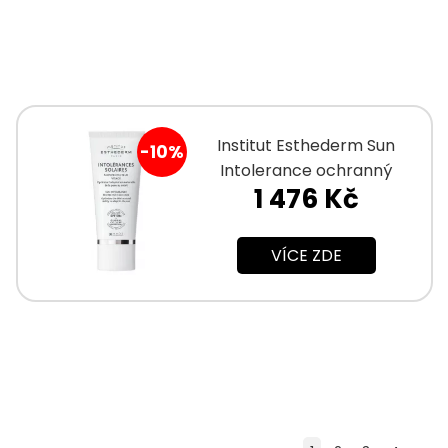
Institut Esthederm Sun
-10%
Intolerance ochranný
1 476 Kč
krém na obličej při
sluneční…
VÍCE ZDE