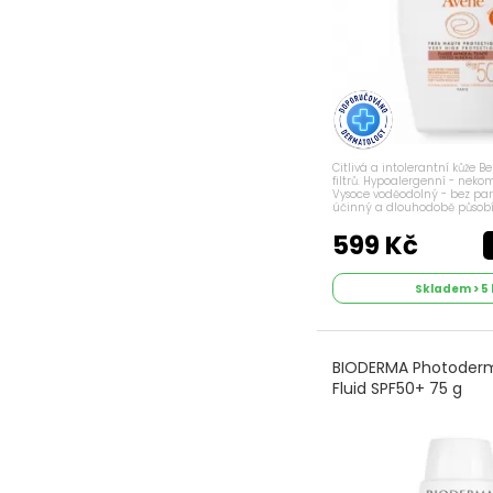
Citlivá a intolerantní kůže 
filtrů. Hypoalergenní - nek
Vysoce voděodolný - bez par
účinný a dlouhodobě působíc
systém. Obsahuje Pre-tokofery
antioxidant). Termální voda..
599 Kč
Skladem > 5 
BIODERMA Photoderm
Fluid SPF50+ 75 g