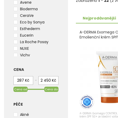
Zobrazeno
1
-
22
(z
7
Avene
Bioderma
CeraVe
Nejprodávanější
Eco by Sonya
Esthederm
A-DERMA Exomega 
Eucerin
Emolienční krém SPF
La Roche Posay
NUXE
Vichy
WELEDA
CENA
-
Cena od
Cena do
PÉČE
A-DERMA Exomega CONTROL 
Akné
krém SPF 50+ je ideální vol