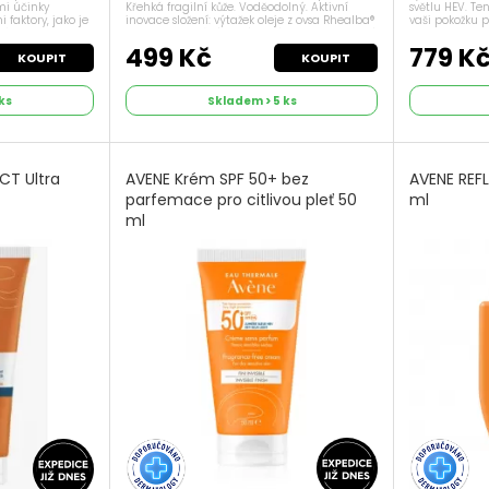
Křehká fragilní kůže. Voděodolný. Aktivní
světlu HEV. Te
mi účinky
inovace složení: výtažek oleje z ovsa Rhealba®
vaši pokožku 
 faktory, jako je
posiluje a chrání kožní bariéru*. Patentovaný
paprsky, ale t
 krém posiluje
fotoprotekční systém...
zlepšuje pevno
a pomáhá...
499 Kč
779 K
KOUPIT
KOUPIT
ks
Skladem > 5 ks
CT Ultra
AVENE Krém SPF 50+ bez
AVENE REFL
parfemace pro citlivou pleť 50
ml
ml