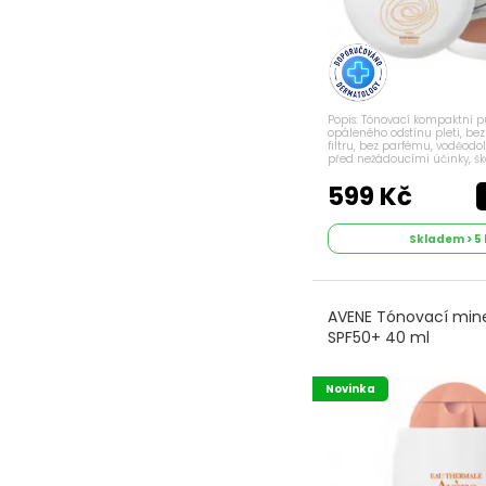
Popis: Tónovací kompaktní p
opáleného odstínu pleti, be
filtru, bez parfému, voděodol
před nežádoucími účinky, šk
slunečního záření díky slouče
složek: -Přírodní obalené...
599 Kč
Skladem > 5 
AVENE Tónovací miner
SPF50+ 40 ml
Novinka