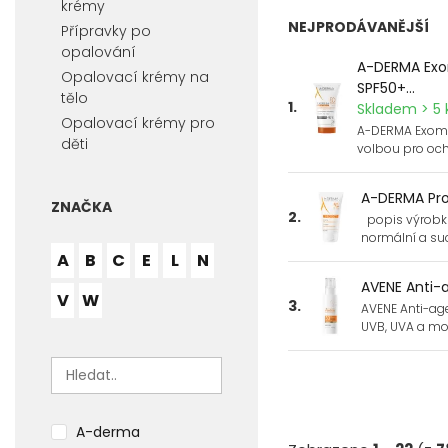
krémy
NEJPRODÁVANĚJŠÍ
Přípravky po
opalování
A-DERMA Exo
Opalovací krémy na
SPF50+...
tělo
1.
Skladem > 5 
Opalovací krémy pro
A-DERMA Exome
děti
volbou pro och
A-DERMA Pro
ZNAČKA
2.
popis výrobku
normální a su
A
B
C
E
L
N
AVENE Anti-
V
W
3.
AVENE Anti-age
UVB, UVA a mo
A-derma