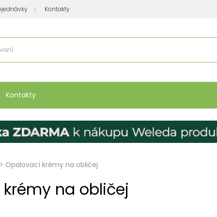
bjednávky
Kontakty
se nakupuje
:
Vitamíny, minerály
Přípravky na atopický ekzém
Bio kos
Kontakty
>
Opalovací krémy na obličej
 krémy na obličej