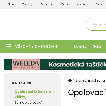
Akce
Značky
Doprava
Bonusový systém
Stav o
Aktuálně
VŠECHNY KATEGORIE
Novinky
Salón
>
Sluneční ochrana
KATEGORIE
Opalovací
Opalovací krémy na
obličej
Samoopalovací