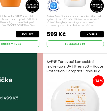
luid Perfector SPF50+ nabízí
Avène SunsiStick KA je kosmetický přípravek
sokou ochranu před UVB, UVA
vyvinutý pro kůži přecitlivělou na sluneční
lem HEV, a chrání tak pleť
záření. Poskytuje velmi vysokou sluneční
nutím. VYSOKÁ OCHRANA: Tento
ochranu pro citlivou kůži a pro kůži se
 TriAsorB, širokospektrální
sklonem k aktinické keratóze. SunsiStick KA
který chrání před...
lze použít na lokalizované...
č
599 Kč
KOUPIT
KOUPIT
Skladem > 5 ks
Skladem > 5 ks
AVENE Tónovací kompaktní
make-up s UV filtrem 50 - Haute
Protection Compact Sable 10 g -
Beige (světlý)
-14%