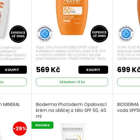
Popis: Ultra Fluid INVISIBLE SPF50 nabízí
ULTRA FLUID R
Bez chemických
každodenní vysokou ochranu před UVB, UVA
poskytuje kaž
omedogenní.
a modrým světlem HEV a chrání tak pleť
UVB, UVA a mo
femace. Stabilní,
před fotostárnutím. VYSOKÁ OCHRANA: Tento
vysoké ochran
í fotoprotekční
fluid obsahuje TriAsorB, širokospektrální
komplex široko
l (silný
sluneční filtr, který chrání před...
nejen před UV
.
569 Kč
699 K
KOUPIT
KOUPIT
ks
Skladem > 5 ks
 MINERAL
Bioderma Photoderm Opalovací
BIODERMA 
krém na obličej a tělo SPF 50, 40
voda SPF5
ml
Novinka
-29%