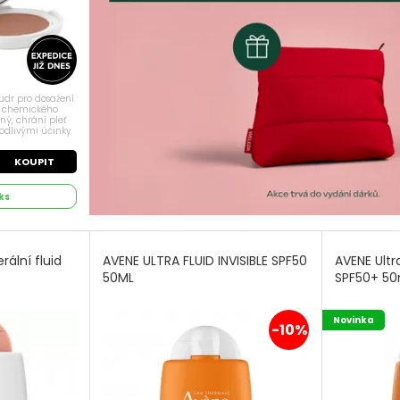
udr pro dosažení
z chemického
ný, chrání pleť
odlivými účinky
ní vynikajících
KOUPIT
ks
ální fluid
AVENE ULTRA FLUID INVISIBLE SPF50
AVENE Ultr
50ML
SPF50+ 50
Novinka
-10%