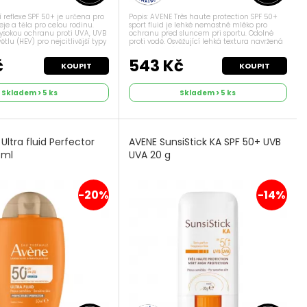
í reflexe SPF 50+ je určena pro
Popis: AVENE Très haute protection SPF 50+
je a těla pro celou rodinu.
sport fluid je lehké nemastné mléko pro
vysokou ochranu proti UVA, UVB
ochranu před sluncem při sportu. Odolné
lu (HEV) pro nejcitlivější typy
proti vodě. Osvěžující lehká textura navržená
elmi vysoké snášenlivosti, která
pro sportovní aktivity. Poskytuje vysokou
 pod...
ochranu proti UVA a UVB záření....
č
543 Kč
KOUPIT
KOUPIT
Skladem > 5 ks
Skladem > 5 ks
Ultra fluid Perfector
AVENE SunsiStick KA SPF 50+ UVB
 ml
UVA 20 g
-20%
-14%