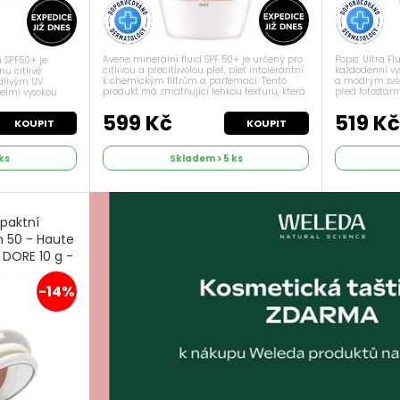
Avene minerální fluid SPF 50+ je určený pro
Popis: Ultra F
u SPF50+ je
citlivou a přecitlivělou pleť, pleť intolerantní
každodenní vy
u citlivé
k chemickým filtrům a parfemaci. Tento
a modrým svět
odlivým UV
produkt má zmatňující lehkou texturu, která
před fotostár
velmi vysokou
se lehce vstřebává. Chrání a hydratuje
fluid obsahuje
u filtračnímu
citlivou a intolerantní pleť. ...
sluneční filtr, 
, který je navržen
599 Kč
519 K
KOUPIT
KOUPIT
ks
Skladem > 5 ks
paktní
m 50 - Haute
DORE 10 g -
-14%