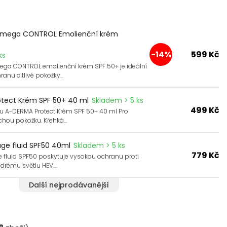
mega CONTROL Emolienční krém
-14%
599 Kč
ks
ga CONTROL emolienční krém SPF 50+ je ideální
ranu citlivé pokožky…
tect Krém SPF 50+ 40 ml
Skladem > 5 ks
499 Kč
 A-DERMA Protect Krém SPF 50+ 40 ml Pro
chou pokožku. Křehká…
age fluid SPF50 40ml
Skladem > 5 ks
779 Kč
 fluid SPF50 poskytuje vysokou ochranu proti
drému světlu HEV.…
Další nejprodávanější