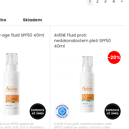
1
2
3
4
»
ího
Skladem
i-age fluid SPF50 40ml
AVENE Fluid proti
nedokonalostem pleti SPF50
40ml
-20%
e fluid SPF50 poskytuje
AVENE Fluid proti nedokonalostem pleti
anu proti UVB, UVA a modrému
SPF50 poskytuje vysokou ochranu před