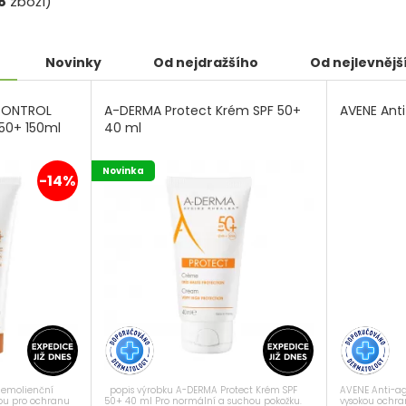
8
zboží)
Novinky
Od nejdražšího
Od nejlevnějš
CONTROL
A-DERMA Protect Krém SPF 50+
AVENE Ant
50+ 150ml
40 ml
Novinka
-14%
popis výrobku A-DERMA Protect Krém SPF
AVENE Anti-ag
emolienční
50+ 40 ml Pro normální a suchou pokožku.
vysokou ochr
bou pro ochranu