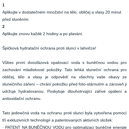
1
Aplikujte v dostatečném množství na tělo, obličej a vlasy 20 minut
před sluněním.
2
Aplikujte znovu každé 2 hodiny a po plavání.
Špičková hydratační ochrana proti slunci v lahvičce!
Vůbec první dvoufázová opalovací voda s buněčnou vodou pro
zachování mladistvosti pokožky. Tato lehká sluneční ochrana pro
obličej, tělo a vlasy je odpovědí na všechny vaše obavy ze
slunečního záření – chrání pokožku před foto-stárnutím a zároveň ji
udržuje hydratovanou.
Poskytuje dlouhotrvající zářivé opálení a
antioxidační ochranu.
Tato jedinečná voda na ochranu proti slunci byla vytvořena pomocí
tří exkluzivních technologií a patentovaných aktivních složek:
· PATENT NA BUNĚČNOU VODU pro optimalizaci buněčné energie