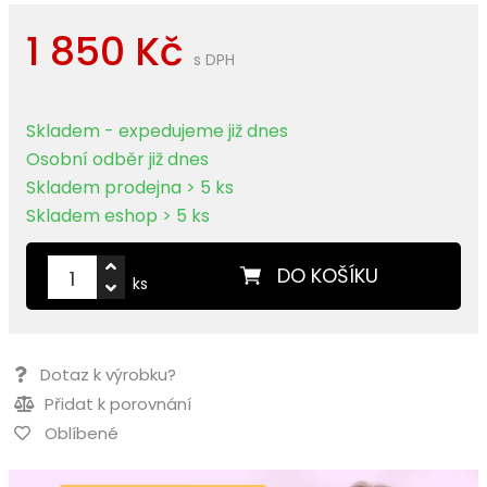
1 850 Kč
s DPH
Skladem - expedujeme již dnes
Osobní odběr již dnes
Skladem prodejna > 5 ks
Skladem eshop > 5 ks
DO KOŠÍKU
ks
Dotaz k výrobku?
Přidat k porovnání
Oblíbené