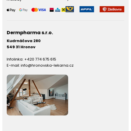
Dermpharma s.r.o.
Kudrnáčova 280
549 31 Hronov
Infolinka:
+420 774 675 615
E-mail:
info@hronovska-lekarna.cz