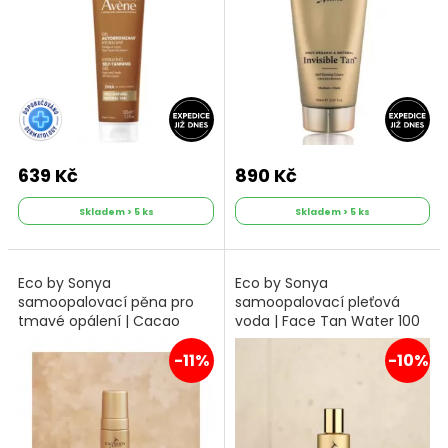
639 Kč
890 Kč
Skladem > 5 ks
Skladem > 5 ks
Eco by Sonya
Eco by Sonya
samoopalovací pěna pro
samoopalovací pleťová
tmavé opálení | Cacao
voda | Face Tan Water 100
Firming Mousse 125 ml
ml
-11%
-10%