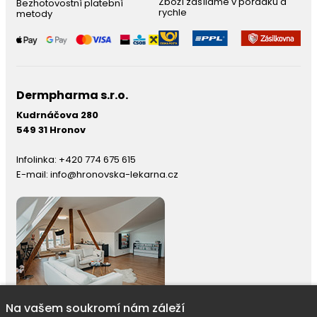
Zboží zasíláme v pořádku a
Bezhotovostní platební
rychle
metody
Dermpharma s.r.o.
Kudrnáčova 280
549 31 Hronov
Infolinka:
+420 774 675 615
E-mail:
info@hronovska-lekarna.cz
Na vašem soukromí nám záleží