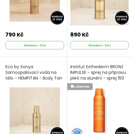
790 Kč
890 Kč
Skladem > 5 ks
Skladem > 5 ks
Eco by Sonya
Institut Esthederm BRONZ
Samoopalovací voda na
IMPULSE - sprej na přípravu
tělo - HEMPITAN - Body Tan
pleti na slunění - sprej 150
Water 140ml
ml
zdarma