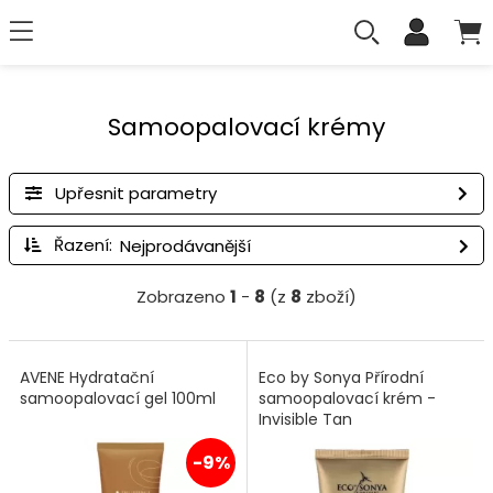
Samoopalovací krémy
Upřesnit parametry
Řazení:
Zobrazeno
1
-
8
(z
8
zboží)
AVENE Hydratační
Eco by Sonya Přírodní
samoopalovací gel 100ml
samoopalovací krém -
Invisible Tan
-9%