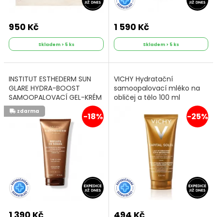
950 Kč
1 590 Kč
Skladem > 5 ks
Skladem > 5 ks
INSTITUT ESTHEDERM SUN
VICHY Hydratační
GLARE HYDRA-BOOST
samoopalovací mléko na
SAMOOPALOVACÍ GEL-KRÉM
obličej a tělo 100 ml
zdarma
-18%
-25%
1 390 Kč
494 Kč