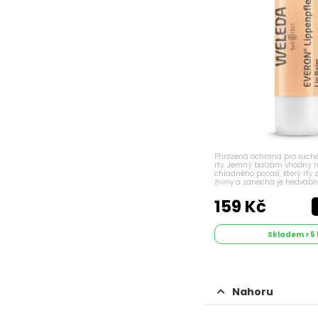
Přirozená ochrana pro such
rty. Jemný balzám vhodný n
chladného počasí, který rty z
živiny a zanechá je hedvábně
Popis Složení obohacené o
a včelí vosk poskytuje rtům...
159 Kč
Skladem > 5 
Nahoru