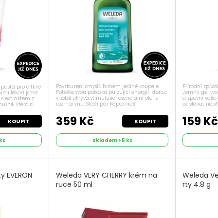
Povzbuzení smyslů během jediné koupele.
Přírodní způsob
pasta pro citlivé
Potěšte svou pokožku pulzující energií, kterou
Jemný gel tvoř
ími lékaři jsme
v sobě ukrývá stimulující esenciální olej z
a zpevní vaše
 s extraktem z
rozmarýnu. Stačí pár kapek naší
odolávat nepř
užné, která si
Rozmarýnové koupele do horké lázně. Popis
stát, že naše 
mi se sklony k
Rozmarýn je pro svou schopnost odolat...
důvodů úplně v
359 Kč
159 K
KOUPIT
KOUPIT
ks
Skladem > 5 ks
ty EVERON
Weleda VERY CHERRY krém na
Weleda Ve
ruce 50 ml
rty 4.8 g