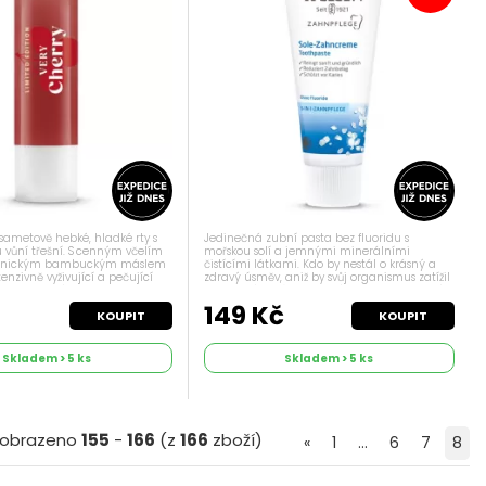
 sametově hebké, hladké rty s
Jedinečná zubní pasta bez fluoridu s
 vůní třešní. S cenným včelím
mořskou solí a jemnými minerálními
ganickým bambuckým máslem
čistícími látkami. Kdo by nestál o krásný a
enzivně vyživující a pečující
zdravý úsměv, aniž by svůj organismus zatížil
ty – a okouzlí lahodně sladkou
chemickými látkami? Klíčovou ingrediencí
hte se svést...
naší zubní pasty je mořská sůl stimulující...
č
149 Kč
KOUPIT
KOUPIT
Skladem > 5 ks
Skladem > 5 ks
obrazeno
155
-
166
(z
166
zboží)
«
1
...
6
7
8