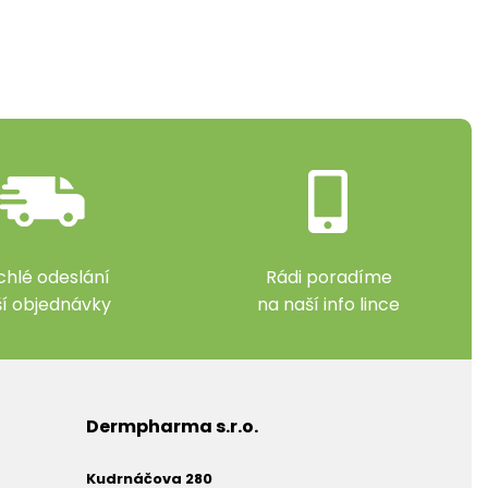
chlé odeslání
Rádi poradíme
ší objednávky
na naší info lince
Dermpharma s.r.o.
Kudrnáčova 280