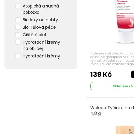
Atopická a suchá
pokožka
Bio laky na nehty
Bio Tělová péče
Čištění pleti
Hydratační krémy
na obličej
Naše nejlepší přírodní zubní 
Hydratační krémy
dásně. Ve spolupráci se zubn
vyvinuli přírodní zubní pastu
na tělo
kořenu divoké kramerie trojm
poradí s přecitlivělými dásně
Koupání dětí
poranění. Popis Při...
139 Kč
Opalovací krémy
na obličej
Skladem > 5 
Opalovací krémy
pro děti
Přípravky do
Weleda Tyčinka na r
koupele
4,8 g
Rty, ruce, nohy