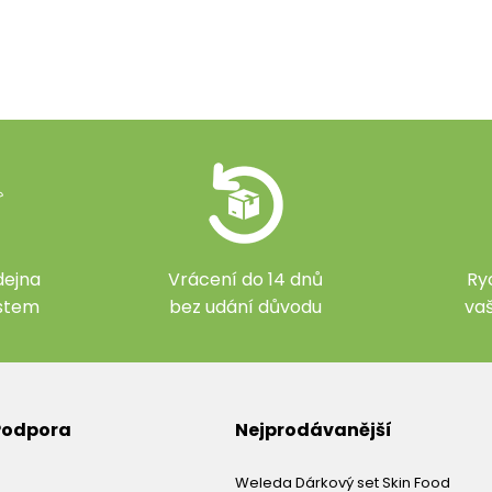
ejna
Vrácení do 14 dnů
Ry
ístem
bez udání důvodu
va
 Podpora
Nejprodávanější
Weleda Dárkový set Skin Food