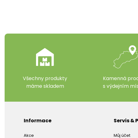
Všechny produkty
Kamenná prod
máme skladem
s výdejním m
Informace
Servis &
Akce
Můj účet