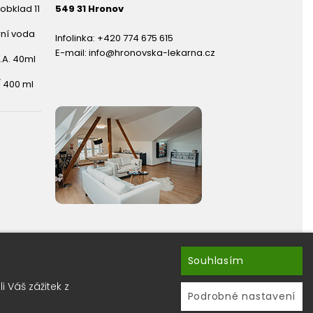
obklad 11
549 31 Hronov
rní voda
Infolinka:
+420 774 675 615
E-mail:
info@hronovska-lekarna.cz
.A. 40ml
 400 ml
Souhlasím
hránky ?
 Váš zážitek z
ru newsletterů.
Podrobné nastavení