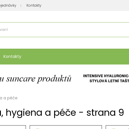
bjednávky
Kontakty
se nakupuje
:
Vitamíny, minerály
Přípravky na atopický ekzém
Bio kos
Kontakty
na a péče
, hygiena a péče - strana 9