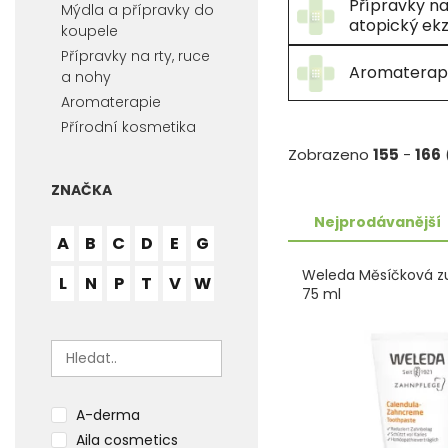
Přípravky n
Mýdla a přípravky do
atopický ek
koupele
Přípravky na rty, ruce
Aromaterap
a nohy
Aromaterapie
Přírodní kosmetika
Zobrazeno
155
-
166
ZNAČKA
Nejprodávanější
A
B
C
D
E
G
Weleda Měsíčková z
L
N
P
T
V
W
75 ml
A-derma
Aila cosmetics