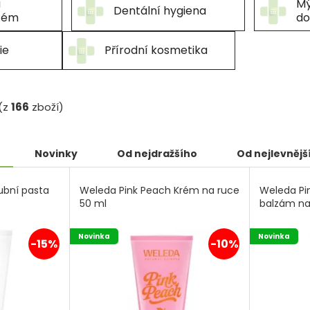
a
Mý
Dentální hygiena
zém
do
ie
Přírodní kosmetika
(z
166
zboží)
Novinky
Od nejdražšího
Od nejlevnějš
ubní pasta
Weleda Pink Peach Krém na ruce
Weleda Pi
50 ml
balzám na
Novinka
Novinka
-15%
-10%