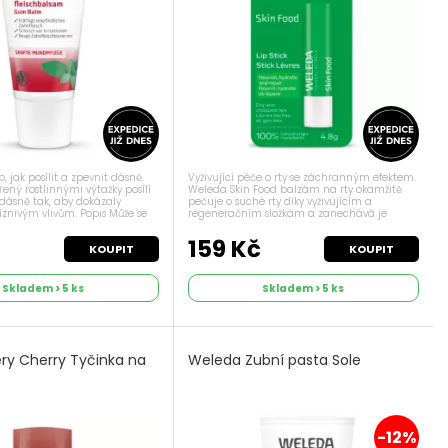
, jak posílit a zpevnit dásně.
Vyživující péče o rty se záchranným efektem.
ený rostlinnými výtažky posílí
Weleda Skin Food balzám na rty okamžitě
 dásně tak, aby dokázaly
pečuje o suché rty díky vyživujícím a
íznivým vlivům. Popis Může se
regeneračním složkám a zanechává je
dutina ústní není z různých
jemné a hebké. Rozlučte se s popraskanými
e formě. A...
a suchými rty! Weleda Skin Food balzám na...
č
159 Kč
KOUPIT
KOUPIT
Skladem > 5 ks
Skladem > 5 ks
ry Cherry Tyčinka na
Weleda Zubní pasta Sole
-12%