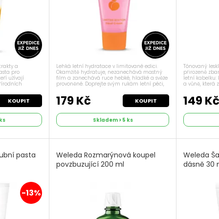
Lehká letní hydratace v limitované edici.
Tónovaný lesk
trakty a
Okamžitě hydratuje, nezanechává mastný
přirozeně zba
asta pro
film a zanechává ruce hebké, hladké a svěže
letní kabelku:
ří užívají
provoněné. Dopřejte svým rukám letní péči,
a vůně, která 
řírodních
která je lehká, svěží a přitom účinná. Pink
balzám v jem
 fenyklu a
Peach Krém na ruce se okamžitě...
odstínu s meru
opis Svěží dech
179 Kč
149 K
KOUPIT
KOUPIT
ks
Skladem > 5 ks
ubní pasta
Weleda Rozmarýnová koupel
Weleda Ša
povzbuzující 200 ml
dásně 30 
-13%