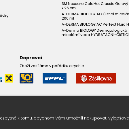
3M Nexcare ColdHot Classic Gelový 
x 26 cm
A-DERMA BIOLOGY AC Čisticí micelá
návky
200 ml
A-DERMA BIOLOGY AC Perfect Fluid H
A-Derma BIOLOGY Dermatologická
micelární voda HYDRATAČNÍ-ČISTICÍ
Dopravci
Zboží zasíláme v pořádku a rychle
Leták pravidelně k vám do sc
ezbytné k tomu, abychom Vám umožnili nakupovat, vylepšovali
Chcete vědět o výhodných nabídkách jako první ? Přihlašte se k odbě