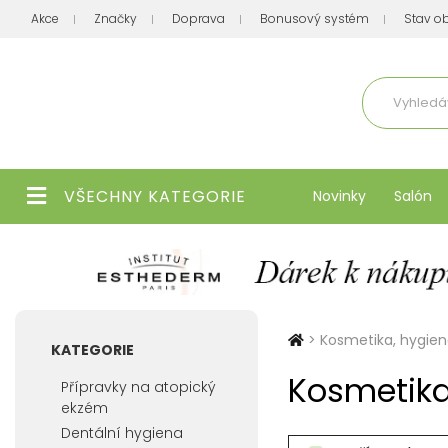
Akce
Značky
Doprava
Bonusový systém
Stav o
Aktuálně
VŠECHNY KATEGORIE
Novinky
Salón
>
Kosmetika, hygie
KATEGORIE
Kosmetika
Přípravky na atopický
ekzém
Dentální hygiena