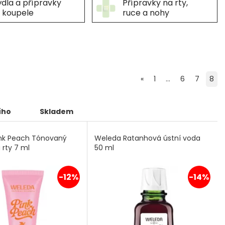
dla a přípravky
Přípravky na rty,
 koupele
ruce a nohy
«
1
...
6
7
8
ího
Skladem
nk Peach Tónovaný
Weleda Ratanhová ústní voda
 rty 7 ml
50 ml
-12%
-14%