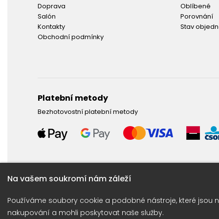
Doprava
Oblíbené
Salón
Porovnání
Kontakty
Stav objed
Obchodní podmínky
Platební metody
Bezhotovostní platební metody
Na vašem soukromí nám záleží
Potřebujete poradit ?
Používáme soubory cookie a podobné nástroje, které jsou n
Obraťte se na naší linku: +420 774 675 615
nakupování a mohli poskytovat naše služby.