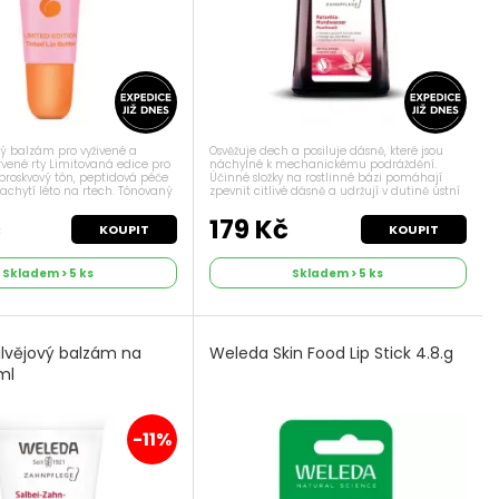
lý balzám pro vyživené a
Osvěžuje dech a posiluje dásně, které jsou
rvené rty Limitovaná edice pro
náchylné k mechanickému podráždění.
 broskvový tón, peptidová péče
Účinné složky na rostlinné bázi pomáhají
zachytí léto na rtech. Tónovaný
zpevnit citlivé dásně a udržují v dutině ústní
ném broskvově-růžovém
zdravé prostředí. Popis Nepříjemnou chuť v
ňkovým a ricinový olejem...
ústech a špatný dech asi zná každý...
č
179 Kč
KOUPIT
KOUPIT
Skladem > 5 ks
Skladem > 5 ks
lvějový balzám na
Weleda Skin Food Lip Stick 4.8.g
ml
-11%