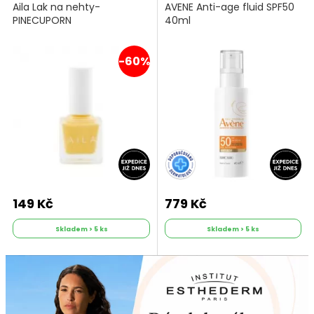
Aila Lak na nehty-
AVENE Anti-age fluid SPF50
PINECUPORN
40ml
-60%
149 Kč
779 Kč
Skladem > 5 ks
Skladem > 5 ks