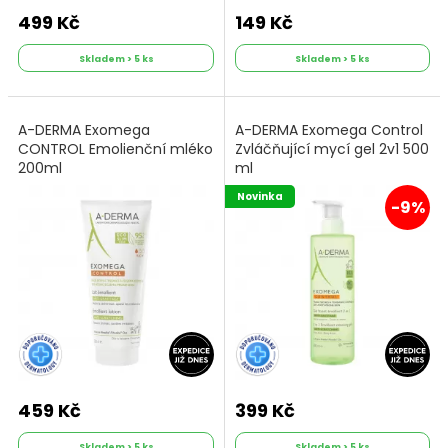
499 Kč
149 Kč
Skladem > 5 ks
Skladem > 5 ks
A-DERMA Exomega
A-DERMA Exomega Control
CONTROL Emolienční mléko
Zvláčňující mycí gel 2v1 500
200ml
ml
Novinka
-9%
459 Kč
399 Kč
Skladem > 5 ks
Skladem > 5 ks