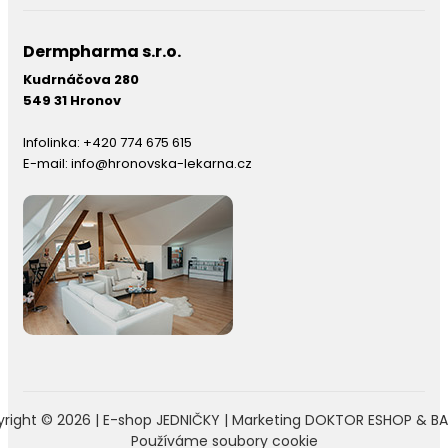
Dermpharma s.r.o.
Kudrnáčova 280
549 31 Hronov
Infolinka:
+420 774 675 615
E-mail:
info@hronovska-lekarna.cz
right © 2026 |
E-shop JEDNIČKY
|
Marketing
DOKTOR ESHOP
&
BA
Používáme soubory cookie