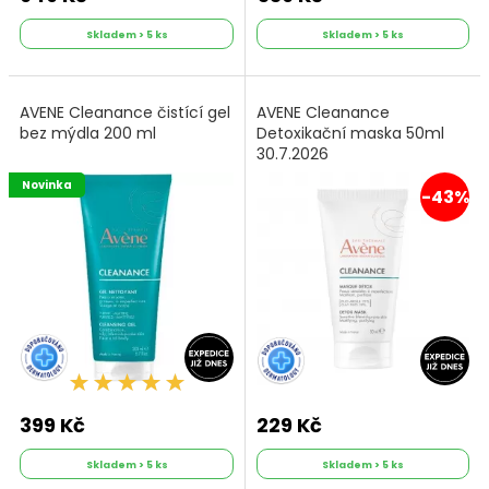
Skladem > 5 ks
Skladem > 5 ks
AVENE Cleanance čistící gel
AVENE Cleanance
bez mýdla 200 ml
Detoxikační maska 50ml
30.7.2026
Novinka
-43%
399 Kč
229 Kč
Skladem > 5 ks
Skladem > 5 ks