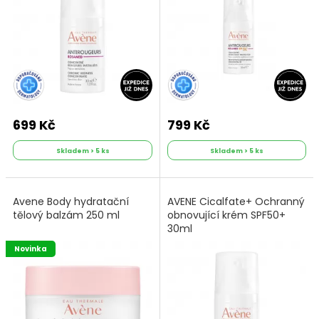
699 Kč
799 Kč
Skladem > 5 ks
Skladem > 5 ks
Avene Body hydratační
AVENE Cicalfate+ Ochranný
tělový balzám 250 ml
obnovující krém SPF50+
30ml
Novinka