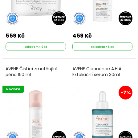
559 Kč
459 Kč
Skladem > 5 ks
Skladem > 5 ks
AVENE Čistící zmatňující
AVENE Cleanance A.H.A
pěna 150 ml
Exfoliační sérum 30ml
Novinka
-7%