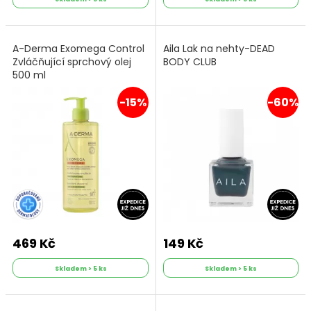
A-Derma Exomega Control
Aila Lak na nehty-DEAD
Zvláčňující sprchový olej
BODY CLUB
500 ml
-15%
-60%
469 Kč
149 Kč
Skladem > 5 ks
Skladem > 5 ks