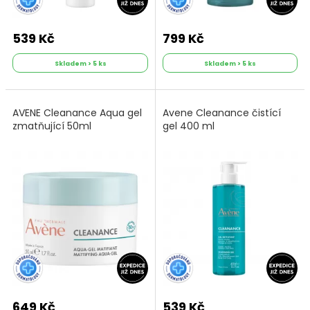
539 Kč
799 Kč
Skladem > 5 ks
Skladem > 5 ks
AVENE Cleanance Aqua gel
Avene Cleanance čistící
zmatňující 50ml
gel 400 ml
649 Kč
539 Kč