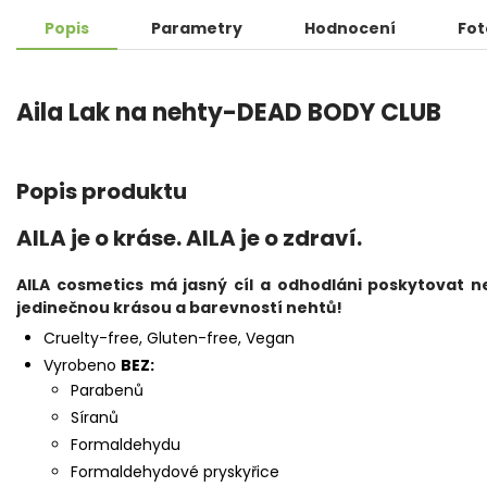
Popis
Parametry
Hodnocení
Fot
Aila Lak na nehty-DEAD BODY CLUB
Popis produktu
AILA je o kráse. AILA je o zdraví.
AILA cosmetics má jasný cíl a odhodláni poskytovat ne
jedinečnou krásou a barevností nehtů!
Cruelty-free, Gluten-free, Vegan
Vyrobeno
BEZ:
Parabenů
Síranů
Formaldehydu
Formaldehydové pryskyřice