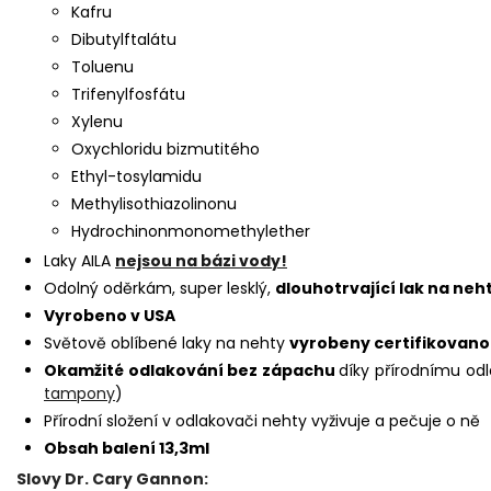
Kafru
Dibutylftalátu
Toluenu
Trifenylfosfátu
Xylenu
Oxychloridu bizmutitého
Ethyl-tosylamidu
Methylisothiazolinon
u
Hydrochinonmonomethylether
Laky AILA
nejsou na bázi vody!
Odolný oděrkám, super lesklý,
dlouhotrvající lak na neh
Vyrobeno v USA
Světově oblíbené laky na nehty
vyrobeny certifikovano
Okamžité odlakování bez zápachu
díky přírodnímu od
tampony
)
Přírodní složení v odlakovači nehty vyživuje a pečuje o ně
Obsah balení 13,3ml
Slovy Dr. Cary Gannon: