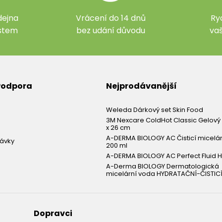
ejna
Vrácení do 14 dnů
Ry
ístem
bez udání důvodu
va
 Podpora
Nejprodávanější
Weleda Dárkový set Skin Food
3M Nexcare ColdHot Classic Gelový 
x 26 cm
A-DERMA BIOLOGY AC Čisticí micelá
návky
200 ml
A-DERMA BIOLOGY AC Perfect Fluid H
A-Derma BIOLOGY Dermatologická
micelární voda HYDRATAČNÍ-ČISTICÍ
Dopravci