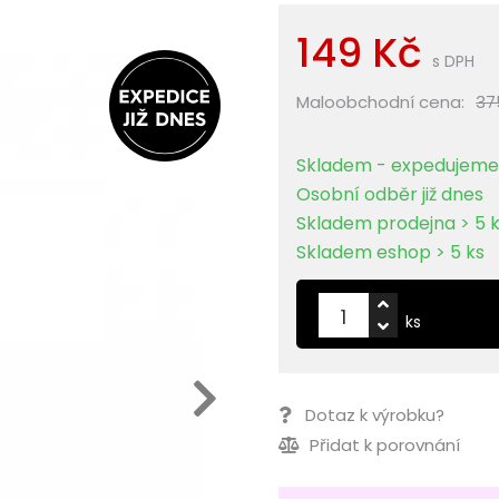
149 Kč
s DPH
Maloobchodní cena:
37
Skladem - expedujeme 
Osobní odběr již dnes
Skladem prodejna > 5 
Skladem eshop > 5 ks
ks
Dotaz k výrobku?
Přidat k porovnání