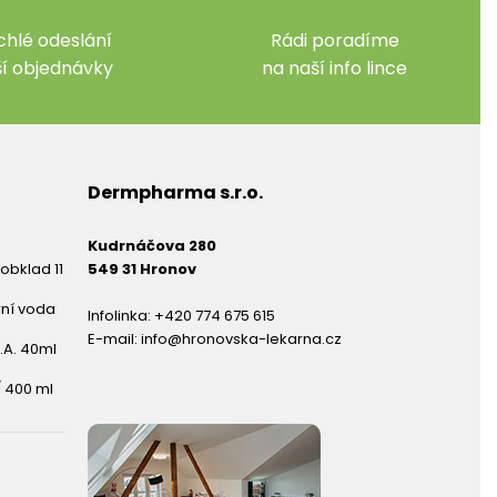
chlé odeslání
Rádi poradíme
ší objednávky
na naší info lince
Dermpharma s.r.o.
Kudrnáčova 280
obklad 11
549 31 Hronov
rní voda
Infolinka:
+420 774 675 615
E-mail:
info@hronovska-lekarna.cz
.A. 40ml
 400 ml