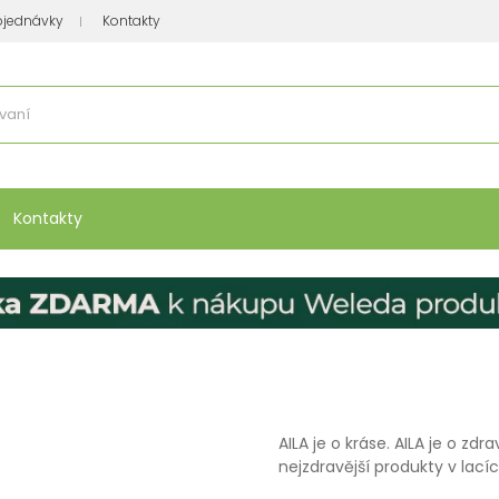
bjednávky
Kontakty
se nakupuje
:
Vitamíny, minerály
Přípravky na atopický ekzém
Bio kos
Kontakty
AILA je o kráse. AILA je o zd
nejzdravější produkty v lací