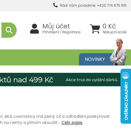
Rádi Vám poradíme: +420 774 675 615
Můj účet
0 Kč
Přihlášení / Registrace
Nákupní košík
metika
NOVINKY
raví. AILA cosmetics má jasný cíl a odhodláni poskytovat
ch na nehty a přitom okouzlit…
Celý popis