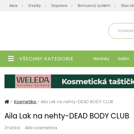
Akce
Značky
Doprava
Bonusový systém
Stav o
Aktuálně
VŠECHNY KATEGORIE
Novinky
Salón
>
Kosmetika
>
Aila Lak na nehty-DEAD BODY CLUB
Aila Lak na nehty-DEAD BODY CLUB
Aila cosmetics
Značka: