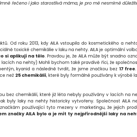
římně řečeno i jako starostlivá máma, je pro mě nesmírně důležit
uktů. Od roku 2013, kdy AILA vstoupila do kosmetického a neh
álně toxické chemikálie v laku na nehty. AILA je optimální volb
 si aplikují na tělo
. Pravdou je, že AILA může být snadno oz
lacích na nehty) Mohli bychom také pravdivě říci, že společnos
rpentýn, kyanid a následně tvrdit, že jsme značkou bez
17 free
íce než
25 chemikálií
, které byly formálně používány k výrobě l
sou bez chemikálií, které již léta nebyly používány v lacích na n
 jak byly laky na nehty historicky vytvořeny. Společnost AILA 
 značkám používající tyto mezery v marketingu, že jejich prod
em značky AILA bylo a je mít ty nejpřírodnější laky na ne