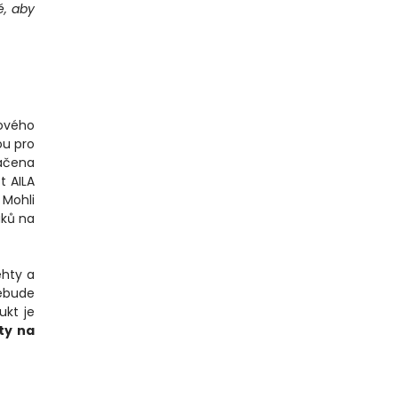
é, aby
tového
ou pro
načena
t AILA
. Mohli
aků na
ehty a
nebude
ukt je
hty na