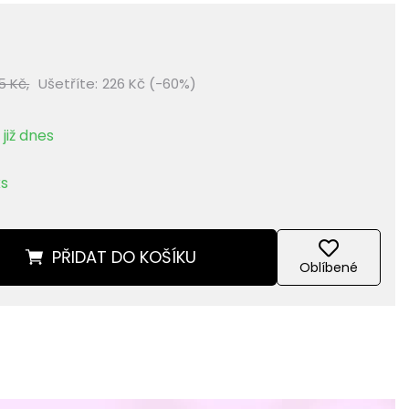
5 Kč,
Ušetříte:
226 Kč (-60%)
již dnes
ks
PŘIDAT
DO KOŠÍKU
Oblíbené