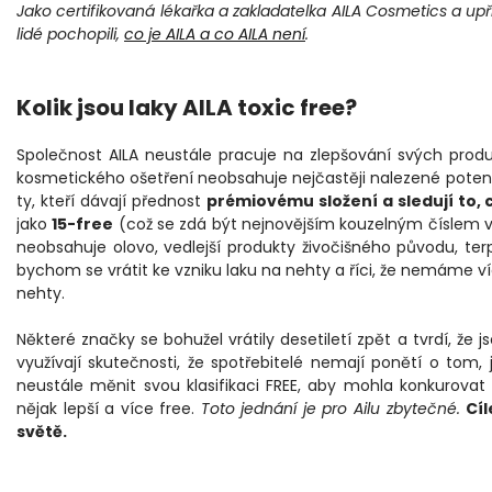
Jako certifikovaná lékařka a zakladatelka AILA Cosmetics a up
lidé pochopili,
co je AILA a co AILA není
.
Kolik jsou laky AILA toxic free?
Společnost AILA neustále pracuje na zlepšování svých prod
kosmetického ošetření neobsahuje nejčastěji nalezené potenci
ty, kteří dávají přednost
prémiovému složení a sledují to, co
jako
15-free
(což se zdá být nejnovějším kouzelným číslem v 
neobsahuje olovo, vedlejší produkty živočišného původu, te
bychom se vrátit ke vzniku laku na nehty a říci, že nemáme v
nehty.
Některé značky se bohužel vrátily desetiletí zpět a tvrdí, že j
využívají skutečnosti, že spotřebitelé nemají ponětí o tom,
neustále měnit svou klasifikaci FREE, aby mohla konkurovat
nějak lepší a více free.
Toto jednání je pro Ailu zbytečné.
Cíl
světě.