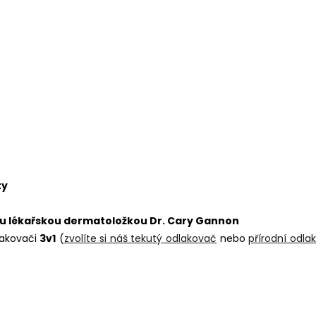
ty
u lékařskou dermatoložkou Dr. Cary Gannon
lakovači
3v1
(
zvolíte si náš tekutý odlakovač
nebo
přírodní odla