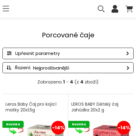
Porcované čaje
Upřesnit parametry
Řazení:
Zobrazeno
1
-
4
(z
4
zboží)
Leros Baby Čaj pro kojící
LEROS BABY Dětský čaj
matky 20x1,5g
Jahůdka 20x2 g
Novinka
Novinka
-14%
-14%