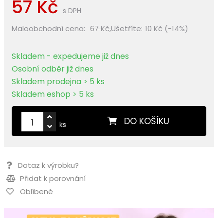
57 Kč
s DPH
Maloobchodní cena:
67 Kč,
Ušetříte:
10 Kč (-14%)
Skladem - expedujeme již dnes
Osobní odběr již dnes
Skladem prodejna > 5 ks
Skladem eshop > 5 ks
DO KOŠÍKU
ks
Dotaz k výrobku?
Přidat k porovnání
Oblíbené