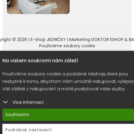
right © 2026 |
E-shop JEDNIČKY
|
Marketing
DOKTOR ESHOP
&
BA
Používáme soubory cookie
Na vašem soukromí nám záleží
Používáme soubory cookie a podobné nástroje, které jsou
nezbytné k tomu, abychom Vám umožnili nakupovat, vylepšo
Váš zážitek z nakupování a mohli poskytovat naše služby.
Více informací
Souhlasím
Podrobné nastavení