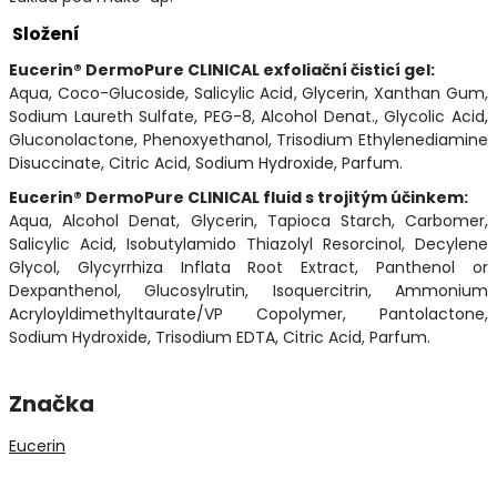
Složení
Eucerin® DermoPure CLINICAL exfoliační čisticí gel:
Aqua, Coco-Glucoside, Salicylic Acid, Glycerin, Xanthan Gum,
Sodium Laureth Sulfate, PEG-8, Alcohol Denat., Glycolic Acid,
Gluconolactone, Phenoxyethanol, Trisodium Ethylenediamine
Disuccinate, Citric Acid, Sodium Hydroxide, Parfum.
Eucerin® DermoPure CLINICAL fluid s trojitým účinkem:
Aqua, Alcohol Denat, Glycerin, Tapioca Starch, Carbomer,
Salicylic Acid, Isobutylamido Thiazolyl Resorcinol, Decylene
Glycol, Glycyrrhiza Inflata Root Extract, Panthenol or
Dexpanthenol, Glucosylrutin, Isoquercitrin, Ammonium
Acryloyldimethyltaurate/VP Copolymer, Pantolactone,
Sodium Hydroxide, Trisodium EDTA, Citric Acid, Parfum.
Značka
Eucerin