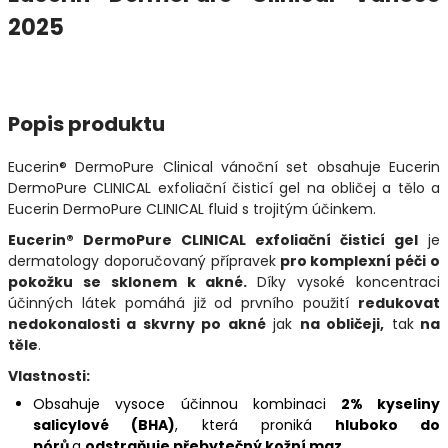
2025
Popis produktu
Eucerin® DermoPure Clinical vánoční set obsahuje Eucerin
DermoPure CLINICAL exfoliační čisticí gel na obličej a tělo a
Eucerin DermoPure CLINICAL fluid s trojitým účinkem.
Eucerin® DermoPure CLINICAL
exfoliační čisticí gel
je
dermatology doporučovaný přípravek
pro komplexní péči o
pokožku se sklonem k akné.
Díky vysoké koncentraci
účinných látek pomáhá již od prvního použití
redukovat
nedokonalosti a skvrny po akné
jak
na obličeji,
tak
na
těle
.
Vlastnosti:
Obsahuje vysoce účinnou kombinaci
2% kyseliny
salicylové (BHA)
, která proniká
hluboko do
pórů
a
odstraňuje přebytečný kožní maz