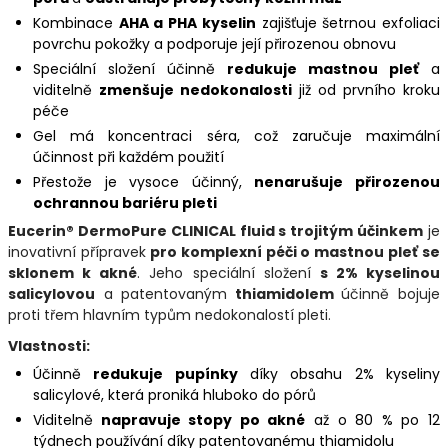
Kombinace
AHA a PHA kyselin
zajišťuje šetrnou exfoliaci
povrchu pokožky a podporuje její přirozenou obnovu
Speciální složení účinně
redukuje mastnou pleť
a
viditelně
zmenšuje nedokonalosti
již od prvního kroku
péče
Gel má koncentraci séra, což zaručuje maximální
účinnost při každém použití
Přestože je vysoce účinný,
nenarušuje přirozenou
ochrannou bariéru pleti
Eucerin® DermoPure CLINICAL fluid s trojitým účinkem
je
inovativní přípravek
pro komplexní péči o mastnou pleť se
sklonem k akné
. Jeho speciální složení
s 2% kyselinou
salicylovou
a patentovaným
thiamidolem
účinně bojuje
proti třem hlavním typům nedokonalostí pleti.
Vlastnosti:
Účinně
redukuje pupínky
díky obsahu 2% kyseliny
salicylové, která proniká hluboko do pórů
Viditelně
napravuje stopy po akné
až o 80 % po 12
týdnech používání díky patentovanému thiamidolu