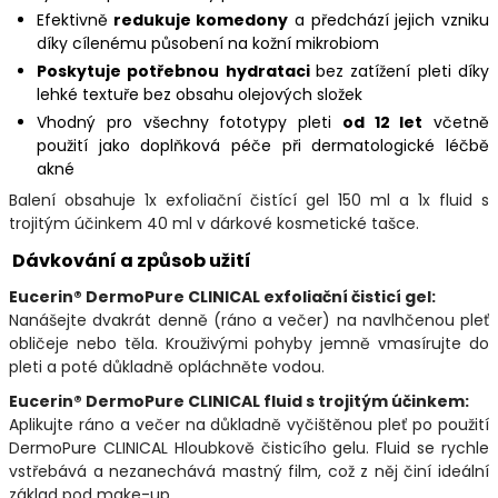
Efektivně
redukuje komedony
a předchází jejich vzniku
díky cílenému působení na kožní mikrobiom
Poskytuje potřebnou hydrataci
bez zatížení pleti díky
lehké textuře bez obsahu olejových složek
Vhodný pro všechny fototypy pleti
od 12 let
včetně
použití jako doplňková péče při dermatologické léčbě
akné
Balení obsahuje 1x exfoliační čistící gel 150 ml a 1x fluid s
trojitým účinkem 40 ml v dárkové kosmetické tašce.
Dávkování a způsob užití
Eucerin® DermoPure CLINICAL exfoliační čisticí gel:
Nanášejte dvakrát denně (ráno a večer) na navlhčenou pleť
obličeje nebo těla. Krouživými pohyby jemně vmasírujte do
pleti a poté důkladně opláchněte vodou.
Eucerin® DermoPure CLINICAL fluid s trojitým účinkem:
Aplikujte ráno a večer na důkladně vyčištěnou pleť po použití
DermoPure CLINICAL Hloubkově čisticího gelu. Fluid se rychle
vstřebává a nezanechává mastný film, což z něj činí ideální
základ pod make-up.