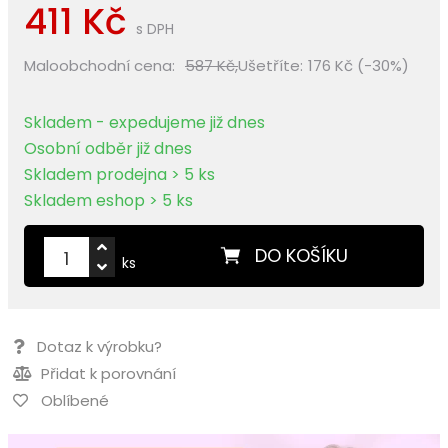
411 Kč
s DPH
Maloobchodní cena:
587 Kč,
Ušetříte:
176 Kč (-30%)
Skladem - expedujeme již dnes
Osobní odběr již dnes
Skladem prodejna > 5 ks
Skladem eshop > 5 ks
DO KOŠÍKU
ks
Dotaz k výrobku?
Přidat k porovnání
Oblíbené