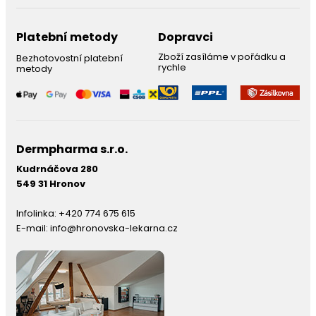
Platební metody
Dopravci
Zboží zasíláme v pořádku a
Bezhotovostní platební
rychle
metody
Dermpharma s.r.o.
Kudrnáčova 280
549 31 Hronov
Infolinka:
+420 774 675 615
E-mail:
info@hronovska-lekarna.cz